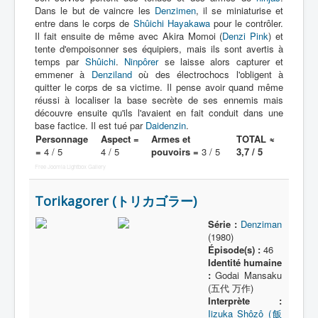
Dans le but de vaincre les
Denzimen
, il se miniaturise et
entre dans le corps de
Shûichi Hayakawa
pour le contrôler.
Il fait ensuite de même avec Akira Momoi (
Denzi Pink
) et
tente d'empoisonner ses équipiers, mais ils sont avertis à
temps par
Shûichi
.
Ninpôrer
se laisse alors capturer et
emmener à
Denziland
où des électrochocs l'obligent à
quitter le corps de sa victime. Il pense avoir quand même
réussi à localiser la base secrète de ses ennemis mais
découvre ensuite qu'ils l'avaient en fait conduit dans une
base factice. Il est tué par
Daidenzin
.
Personnage
Aspect =
Armes et
TOTAL ≈
=
4 / 5
4 / 5
pouvoirs =
3 / 5
3,7 / 5
Free Joomla Lightbox Gallery
Torikagorer (トリカゴラー)
Série :
Denziman
(1980)
Épisode(s) :
46
Identité humaine
:
Godai Mansaku
(五代 万作)
Interprète :
Iizuka Shôzô (飯