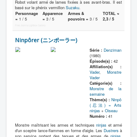
Robot volant armé de lames fixées à ses avant-bras. Il est
basé sur le phénix vermillon
Suzaku
.
Personnage
Apparence
Armes &
TOTAL ≈
=
1 / 5
=
3 / 5
pouvoirs =
3 / 5
2,3 / 5
Free Joomla Lightbox Gallery
Ninpôrer (ニンポーラー)
Série :
Denziman
(1980)
Épisode(s) :
42
Affiliation(s) :
Vader
,
Monstre
Vader
Catégorie(s) :
Monstre de la
semaine
Thème(s) :
Ninpô
(忍法) = Arts
ninjas
+
Oiseau
Numéro :
41
Monstre maîtrisant les armes et techniques
ninjas
et armé
d'un sceptre lance-flammes en forme d'aigle. Les
Dustrers
à
son service portent des tenues et des armes de
ninjas
.