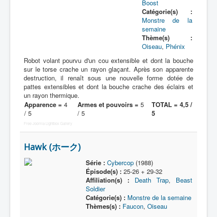
Boost
Catégorie(s) :
Protagoniste
Monstre de la
semaine
Entourage
Thème(s) :
Oiseau
,
Phénix
Antagoniste
Robot volant pourvu d'un cou extensible et dont la bouche
sur le torse crache un rayon glaçant. Après son apparente
Monstre
destruction, il renaît sous une nouvelle forme dotée de
Autre
pattes extensibles et dont la bouche crache des éclairs et
un rayon thermique.
Animal
Apparence =
4
Armes et pouvoirs =
5
TOTAL = 4,5 /
/ 5
/ 5
5
Race
Free Joomla Lightbox Gallery
Archétype
Hawk (ホーク)
_
[]
Série :
Cybercop
(1988)
Épisode(s) :
25-26 + 29-32
_
Affiliation(s) :
Death Trap
,
Beast
Nom
Soldier
Catégorie(s) :
Monstre de la semaine
Thème
Thèmes(s) :
Faucon
,
Oiseau