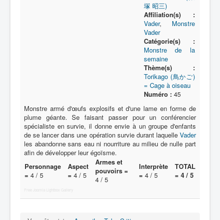
塚 昭三)
Affiliation(s) :
Vader
,
Monstre
Vader
Catégorie(s) :
Monstre de la
semaine
Thème(s) :
Torikago (鳥かご)
= Cage à oiseau
Numéro :
45
Monstre armé d'œufs explosifs et d'une lame en forme de
plume géante. Se faisant passer pour un conférencier
spécialiste en survie, il donne envie à un groupe d'enfants
de se lancer dans une opération survie durant laquelle
Vader
les abandonne sans eau ni nourriture au milieu de nulle part
afin de développer leur égoïsme.
Armes et
Personnage
Aspect
Interprète
TOTAL
pouvoirs =
=
4 / 5
=
4 / 5
=
4 / 5
= 4 / 5
4 / 5
Free Joomla Lightbox Gallery