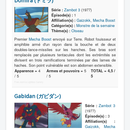
Domira (ドミラ)
Lexique
Série :
Zambot 3
(1977)
Série
Épisode(s) :
1
Affiliation(s) :
Gaizokk
,
Mecha Boost
Acteur
Catégorie(s) :
Monstre de la semaine
Thème(s) :
Oiseau
Équipe
Premier
Mecha Boost
envoyé sur Terre. Robot fouisseur et
Personnage
amphibie armé d'un rayon dans la bouche et de deux
doubles-lance-missiles sur les hanches. Ses bras sont
Transformation
remplacés par plusieurs tentacules dont les extrémités se
divisent en trois ramifications terminées par des lames de
Équipement
haches. Son point vulnérable est son abdomen extensible.
Apparence =
4
Armes et pouvoirs =
5
TOTAL = 4,5 /
Mecha
/ 5
/ 5
5
Objet
Free Joomla Lightbox Gallery
Lieu
Gabidan (ガビダン)
Épisode
Série :
Zambot 3
Référence
(1977)
Épisode(s) :
3
Fanservice
Affiliation(s) :
Gaizokk
,
Mecha
Générique