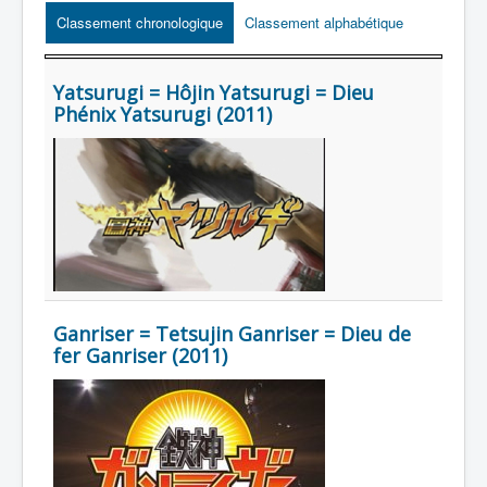
Lexique
Classement chronologique
Classement alphabétique
Série
Acteur
Yatsurugi = Hôjin Yatsurugi = Dieu
Phénix Yatsurugi (2011)
Équipe
Personnage
Transformation
Équipement
Mecha
Objet
Ganriser = Tetsujin Ganriser = Dieu de
Lieu
fer Ganriser (2011)
Épisode
Référence
Fanservice
Générique