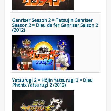
Titre
Année
Ganriser Season 2 = Tetsujin Ganriser
Season 2 = Dieu de fer Ganriser Saison 2
Genre / Franchise
(2012)
Thème
Créateur
Compositeur
Studio
_
[]
Yatsurugi 2 = Hôjin Yatsurugi 2 = Dieu
_
Phénix Yatsurugi 2 (2012)
Nouveaux dossiers
Dossiers mis à jour