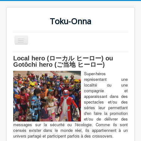
Toku-Onna
Basculer
la
navigation
Accueil
Local hero (ローカル ヒーロー) ou
Gotôchi hero (ご当地 ヒーロー)
Toku-Actrices
Super-héros
Toku-Critiques
représentant une
localité ou une
Séries
compagnie et
apparaissant dans des
Films
spectacles et/ou des
séries leur permettant
COSAA
d'en faire la promotion
et/ou de délivrer des
Dessins
messages sur la sécurité ou l'écologie. Comme ils sont
censés exister dans le monde réel, ils appartiennent à un
Artiste Asperger
univers partagé et participent parfois à des crossovers.