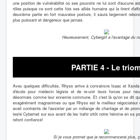
une position de vulnérabilité où ses pouvoirs ne lui sont d'aucune aid
rôles puisque ce sont cette fois ses alliés humains qui la tirent d'af
deuxième partie en fort mauvaise posture, il saura largement rebond
plus puissant et dangereux que jamais.
Heureusement, Cybergirl a l'avantage du n
PARTIE 4 - Le trio
Avec quelques difficultés, Rhyss arrive à convaincre Isaac et Xanda
d'école pour médecin légiste et de re-unir leurs forces pour neutr
désormais comme leur ennemie commune. Et c'est là qu'on se dit que
exagérément magnanimes ou que Rhyss est le meilleur négociateur du
avait contraints de l'assister par un mélange de chantage et de prome
testé Cybernet sur eux avant de les trahir sitôt notre héroïne en sa pos
refont confiance!
Si je vous promet que je recommencerai plus, 