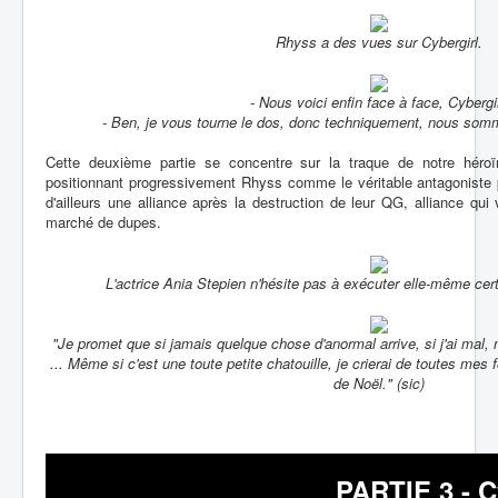
Rhyss a des vues sur Cybergirl.
- Nous voici enfin face à face, Cybergir
- Ben, je vous tourne le dos, donc techniquement, nous somm
Cette deuxième partie se concentre sur la traque de notre héro
positionnant progressivement Rhyss comme le véritable antagoniste p
d'ailleurs une alliance après la destruction de leur QG, alliance qui
marché de dupes.
L'actrice Ania Stepien n'hésite pas à exécuter elle-même ce
"Je promet que si jamais quelque chose d'anormal arrive, si j'ai mal, 
... Même si c'est une toute petite chatouille, je crierai de toutes mes 
de Noël." (sic)
PARTIE 3 - C