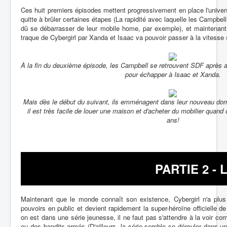
Ces huit premiers épisodes mettent progressivement en place l'univer
quitte à brûler certaines étapes (La rapidité avec laquelle les Campbel
dû se débarrasser de leur mobile home, par exemple), et maintenant 
traque de Cybergirl par Xanda et Isaac va pouvoir passer à la vitesse 
À la fin du deuxième épisode, les Campbell se retrouvent SDF après av
pour échapper à Isaac et Xanda.
Mais dès le début du suivant, ils emménagent dans leur nouveau dom
il est très facile de louer une maison et d'acheter du mobilier quan
ans!
PARTIE 2 - L
Maintenant que le monde connaît son existence, Cybergirl n'a plus 
pouvoirs en public et devient rapidement la super-héroïne officielle
on est dans une série jeunesse, il ne faut pas s'attendre à la voir co
ou des bandits armés (D'ailleurs, la série semble se dérouler dans un