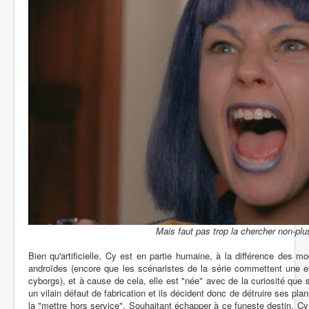
Mais faut pas trop la chercher non-plu
Bien qu'artificielle, Cy est en partie humaine, à la différence des m
androïdes (encore que les scénaristes de la série commettent une e
cyborgs), et à cause de cela, elle est "née" avec de la curiosité qu
un vilain défaut de fabrication et ils décident donc de détruire ses pla
la "mettre hors service". Souhaitant échapper à ce funeste destin, Cy