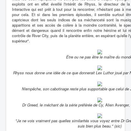
exploits ont en effet éveillé l'intérêt de Rhyss, le directeur de l
Interactive qui est prêt à tout pour la rencontrer, n'hésitant pas à 
pour cela. Et si dans les premiers épisodes, il semble surtout êt
capricieux dont les seuls indices de sa méchanceté sont la musi
apparitions et ses accès de colère à la moindre contrariété, le spect
dément et dangereux quand il rencontre enfin notre héroïne et lui r
contrôle de River City, puis de la planète entière, en espérant qu'elle l
supérieur".
Être ou ne pas être le maître du mond
Rhyss nous donne une idée de ce que donnerait Lex Luthor joué par 
N'empêche, son cabotinage reste plus supportable que celui d
Dr Greed, le méchant de la série préférée de Cy,
Alien Avenger
,
"Je ne vois vraiment pas quelles similarités vous voyez entre Dr G
suis bien plus beau." (sic)