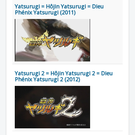
Lexique
Yatsurugi = Hôjin Yatsurugi = Dieu
Phénix Yatsurugi (2011)
Série
Acteur
Équipe
Personnage
Transformation
Équipement
Yatsurugi 2 = Hôjin Yatsurugi 2 = Dieu
Mecha
Phénix Yatsurugi 2 (2012)
Objet
Lieu
Épisode
Référence
Fanservice
Générique