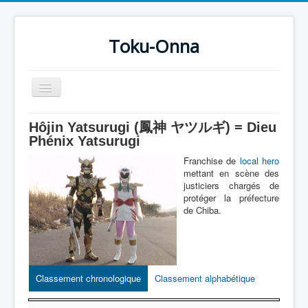
Toku-Onna
Basculer
la
navigation
Accueil
Hôjin Yatsurugi (鳳神 ヤツルギ) = Dieu
Phénix Yatsurugi
Toku-Actrices
Franchise de
local hero
Toku-Critiques
mettant en scène des
justiciers chargés de
Séries
protéger la préfecture
de Chiba.
Films
COSAA
Dessins
Classement chronologique
Classement alphabétique
Artiste Asperger