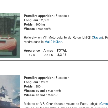
Première apparition:
Épisode 1
Longueur :
2,3 m
Poids :
400 kg
Vitesse :
500 km/h
Rollersky en VF. Moto volante de Retsu Ichijôji (
Gavan
). P
rendre dans le
Makû Kûkan
.
Apparence
Armes
TOTAL
4 / 5
2,5 / 5
3,3 / 5
Première apparition:
Épisode 4
Longueur :
20 m
Poids :
380 t
Vitesse au sol :
500 km/h
Vitesse en vol :
Mach 5
Molotox en VF. Char d'assaut volant de Retsu Ichijôji (
Gava
voix en se tenant debout sur son toit. L'arrière du véhicule