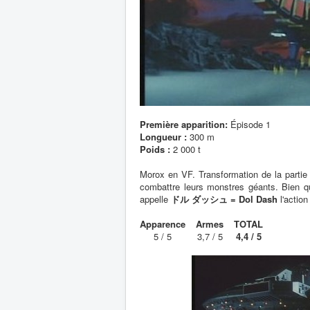
Première apparition:
Épisode 1
Longueur :
300 m
Poids :
2 000 t
Morox en VF. Transformation de la partie
combattre leurs monstres géants. Bien qu
appelle
ドル ダッシュ = Dol Dash
l'action
Apparence
Armes
TOTAL
5 / 5
3,7 / 5
4,4 / 5