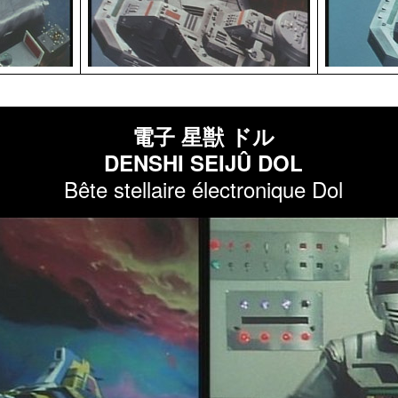
電子 星獣 ドル
DENSHI SEIJÛ DOL
Bête stellaire électronique Dol