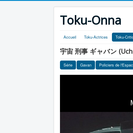
Toku-Onna
Accueil
Toku-Actrices
Toku-Crit
宇宙 刑事 ギャバン (Uchû keij
Série
Gavan
Policiers de l'Espa