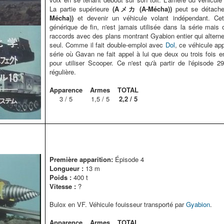
La partie supérieure
(Aメカ (A-Mécha))
peut se détacher
Mécha))
et devenir un véhicule volant indépendant. Cett
générique de fin, n'est jamais utilisée dans la série mais
raccords avec des plans montrant Gyabion entier qui altern
seul. Comme il fait double-emploi avec
Dol
, ce véhicule ap
série où Gavan ne fait appel à lui que deux ou trois fois 
pour utiliser Scooper. Ce n'est qu'à partir de l'épisode 29
régulière.
Apparence
Armes
TOTAL
3 / 5
1,5 / 5
2,2 / 5
Première apparition:
Épisode 4
Longueur :
13 m
Poids :
400 t
Vitesse :
?
Bulox en VF. Véhicule fouisseur transporté par
Gyabion
.
Apparence
Armes
TOTAL