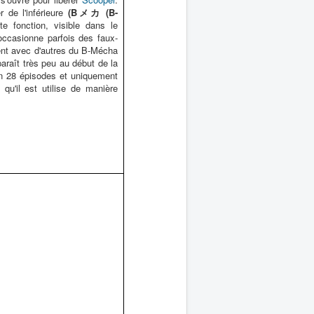
 de l'inférieure
(Bメカ (B-
e fonction, visible dans le
 occasionne parfois des faux-
ent avec d'autres du B-Mécha
paraît très peu au début de la
en 28 épisodes et uniquement
 qu'il est utilise de manière