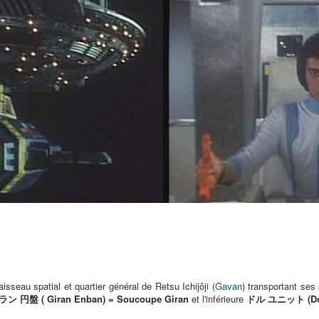
sseau spatial et quartier général de Retsu Ichijôji (
Gavan
) transportant ses
ン 円盤 ( Giran Enban) = Soucoupe Giran
et l'inférieure
ドル ユニット (Dol