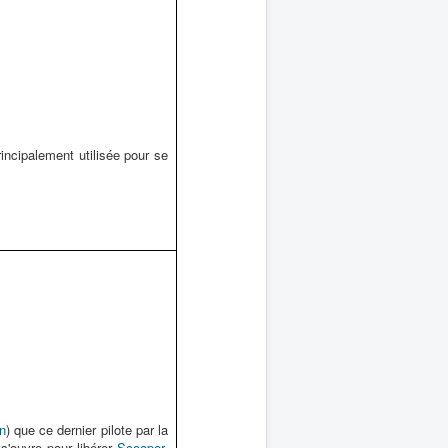
rincipalement utilisée pour se
n
) que ce dernier pilote par la
 s'ouvre pour libérer
Scooper
.