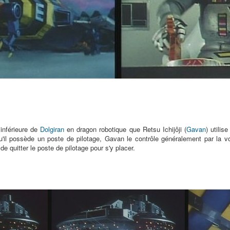
 inférieure de
Dolgiran
en dragon robotique que Retsu Ichijôji (
Gavan
) utilis
'il possède un poste de pilotage, Gavan le contrôle généralement par la v
 de quitter le poste de pilotage pour s'y placer.