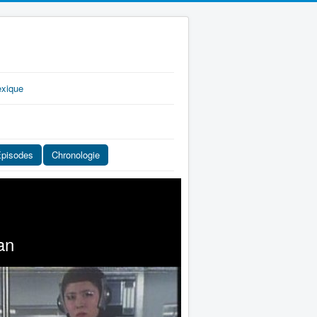
exique
pisodes
Chronologie
an