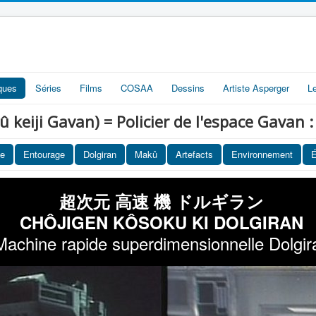
iques
Séries
Films
COSAA
Dessins
Artiste Asperger
L
i Gavan) = Policier de l'espace Gavan :
ce
Entourage
Dolgiran
Makû
Artefacts
Environnement
É
超次元 高速 機 ドルギラン
CHÔJIGEN KÔSOKU KI DOLGIRAN
Machine rapide superdimensionnelle Dolgir