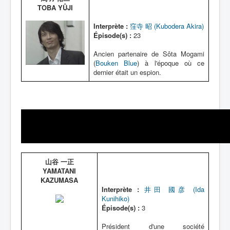
TOBA YÛJI
Interprète :
窪寺 昭 (Kubodera Akira)
Épisode(s) :
23
Ancien partenaire de Sôta Mogami
(
Bouken Blue
) à l'époque où ce
dernier était un espion.
山谷 一正
YAMATANI
KAZUMASA
Interprète :
井田 國彦 (Ida
Kunihiko)
Épisode(s) :
3
Président d'une société