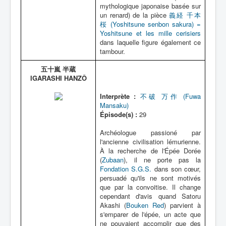
mythologique japonaise basée sur
un renard) de la pièce
義経 千本
桜 (Yoshitsune senbon sakura) =
Yoshitsune et les mille cerisiers
dans laquelle figure également ce
tambour.
五十嵐 半蔵
IGARASHI HANZÔ
Interprète :
不破 万作 (Fuwa
Mansaku)
Épisode(s) :
29
Archéologue passioné par
l'ancienne civilisation lémurienne.
À la recherche de l'Épée Dorée
(
Zubaan
), il ne porte pas la
Fondation S.G.S.
dans son cœur,
persuadé qu'ils ne sont motivés
que par la convoitise. Il change
cependant d'avis quand Satoru
Akashi (
Bouken Red
) parvient à
s'emparer de l'épée, un acte que
ne pouvaient accomplir que des