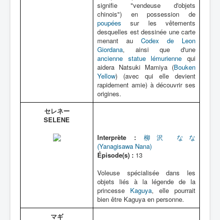
signifie "vendeuse d'objets
chinois") en possession de
poupées
sur les vêtements
desquelles est dessinée une carte
menant au
Codex de Leon
Giordana
, ainsi que d'une
ancienne statue lémurienne
qui
aidera Natsuki Mamiya (
Bouken
Yellow
) (avec qui elle devient
rapidement amie) à découvrir ses
origines.
セレネー
SELENE
Interprète :
柳沢 なな
(Yanagisawa Nana)
Épisode(s) :
13
Voleuse spécialisée dans les
objets liés à la légende de la
princesse
Kaguya
, elle pourrait
bien être Kaguya en personne.
マギ