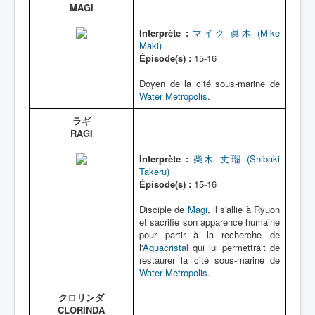
MAGI
Interprète :
マイク 眞木 (Mike
Maki)
Épisode(s) :
15-16
Doyen de la cité sous-marine de
Water Metropolis
.
ラギ
RAGI
Interprète :
柴木 丈瑠 (Shibaki
Takeru)
Épisode(s) :
15-16
Disciple de
Magi
, il s'allie à Ryuon
et sacrifie son apparence humaine
pour partir à la recherche de
l'
Aquacristal
qui lui permettrait de
restaurer la cité sous-marine de
Water Metropolis
.
クロリンダ
CLORINDA