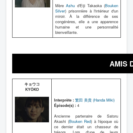
Mère
Ashu
d'Eiji Takaoka (
Bouken
Silver
) prisonnière à l'intérieur d'un
miroir. À la différence de ses
congénères, elle a une apparence
humaine et une personnalité
bienveillante.
AMIS 
キョウコ
KYÔKO
Interprète :
繁田 美貴 (Handa Miki)
Épisode(s) :
4
Ancienne partenaire de Satoru
Akashi (
Bouken Red
) à l'époque où
ce dernier était un chasseur de
trésors. Lors d'une de leurs