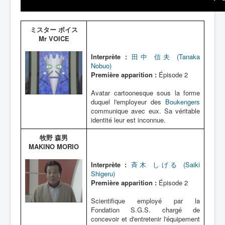
Lexique
ミスター ボイス
Mr VOICE
Interprète :
田中 信夫 (Tanaka
Nobuo)
Première apparition :
Épisode 2
Avatar cartoonesque sous la forme
duquel l'employeur des
Boukengers
communique avec eux. Sa véritable
identité leur est inconnue.
牧野 森男
MAKINO MORIO
Interprète :
斉木 しげる (Saiki
Shigeru)
Première apparition :
Épisode 2
Scientifique employé par la
Fondation S.G.S. chargé de
concevoir et d'entretenir l'équipement