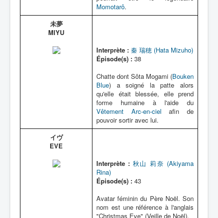
Momotarô
.
未夢
MIYU
Interprète :
秦 瑞穂 (Hata Mizuho)
Épisode(s) :
38
Chatte dont Sôta Mogami (
Bouken
Blue
) a soigné la patte alors
qu'elle était blessée, elle prend
forme humaine à l'aide du
Vêtement Arc-en-ciel
afin de
pouvoir sortir avec lui.
イヴ
EVE
Interprète :
秋山 莉奈 (Akiyama
Rina)
Épisode(s) :
43
Avatar féminin du Père Noël. Son
nom est une référence à l'anglais
"Christmas Eve" (Veille de Noël).