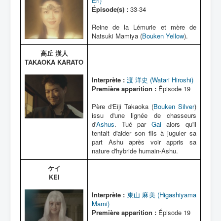
Eri)
Épisode(s) :
33-34
Reine de la Lémurie et mère de
Natsuki Mamiya (
Bouken Yellow
).
高丘 漢人
TAKAOKA KARATO
Interprète :
渡 洋史 (Watari Hiroshi)
Première apparition :
Épisode 19
Père d'Eiji Takaoka (
Bouken Silver
)
issu d'une lignée de chasseurs
d'
Ashus
. Tué par
Gai
alors qu'il
tentait d'aider son fils à juguler sa
part Ashu après voir appris sa
nature d'hybride humain-Ashu.
ケイ
KEI
Interprète :
東山 麻美 (Higashiyama
Mami)
Première apparition :
Épisode 19