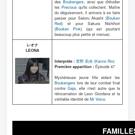
des
Boukengers
, ainsi que d'étudier
les
Precious
qu'ils collectent. Maître
du déguisement, il arrivera à se faire
passer pour Satoru Akashi (
Bouken
Red
) et pour Sakura Nishihori
(
Bouken Pink
) (qui est pourtant
beaucoup plus petite et menue).
レオナ
LEONA
Interprète :
菅野 莉央 (Kanno Rio)
Première apparition :
Épisode 47
Mystérieuse jeune fille aidant les
Boukengers
lors de leur combat final
contre
Gaja
, elle n'est autre que la
réincarnation de Leon Giordana et la
véritable identité de
Mr Voice
.
FAMILLE