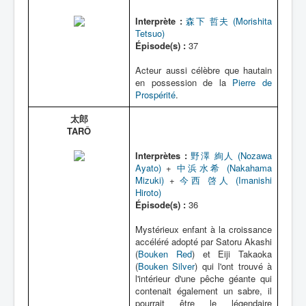
Interprète :
森下 哲夫 (Morishita
Tetsuo)
Épisode(s) :
37
Acteur aussi célèbre que hautain
en possession de la
Pierre de
Prospérité
.
太郎
TARÔ
Interprètes :
野澤 絢人 (Nozawa
Ayato)
+
中浜水希 (Nakahama
Mizuki)
+
今西 啓人 (Imanishi
Hiroto)
Épisode(s) :
36
Mystérieux enfant à la croissance
accéléré adopté par Satoru Akashi
(
Bouken Red
) et Eiji Takaoka
(
Bouken Silver
) qui l'ont trouvé à
l'intérieur d'une pêche géante qui
contenait également un sabre, il
pourrait être le légendaire