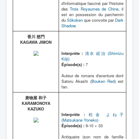
d'informatique fasciné par l'histoire
des
Trois Royaumes de Chine
, il
est en possession du parchemin
du
Sôkoken
que convoite par
Dark
Shadow
.
香川 慈門
KAGAWA JIMON
Interprète :
清水 綋治 (Shimizu
Kôji)
Épisode(s) :
7
Auteur de romans d'aventure dont
Satoru Akashi (
Bouken Red
) est
fan.
唐物屋 和子
KARAMONOYA
KAZUKO
Interprète :
松金 よね子
(Matsukane Yoneko)
Épisode(s) :
9-10 + 33
Antiquaire (son nom de famille