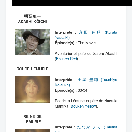
明石 虹一
AKASHI KÔICHI
Interprète :
倉田 保昭 (Kurata
Yasuaki)
Épisode(s) :
The Movie
Aventurier et père de Satoru Akashi
(
Bouken Red
).
ROI DE LEMURIE
Interprète :
土屋 圭輔 (Tsuchiya
Keisuke)
Épisode(s) :
33-34
Roi de la Lémurie et père de Natsuki
Mamiya (
Bouken Yellow
).
REINE DE
LEMURIE
Interprète :
たなか えり (Tanaka