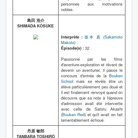
personnes aux motivations
nobles.
島田 浩介
SHIMADA KÔSUKE
Interprète :
坂本 真 (Sakamoto
Makoto)
Épisode(s) :
32
Passionné par les films
d'aventure-exploration et rêvant de
devenir un aventurier, il passe le
concours d'entrée de la
Bouken
School
mais se révèle être un
élève particulièrement peu doué et
il est finalement renvoyé quand on
découvre que sa note à l'épreuve
d'admission avait été intervertie
avec celle de Satoru Akashi
(
Bouken Red
) et qu'il avait en fait
lamentablement échoué.
丹原 敏郎
TANBARA TOSHIRÔ