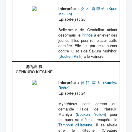
Interprète :
クノ 真季子 (Kuno
Makiko)
Épisode(s) :
26
Belle-sœur de Cendrillon aidant
désormais le
Prince
à enlever des
jeunes filles pour remplacer cette
dernière. Elle finit par se retourner
contre lui et aide Sakura Nishihori
(
Bouken Pink
) à le vaincre.
源九郎 狐
GENKURÔ KITSUNE
Interprète :
神谷 涼太 (Kamiya
Ryôta)
Épisode(s) :
24
Mystérieux petit garçon qui
demande l'aide de Natsuki
Mamiya (
Bouken Yellow
) pour
restaurer sa stèle et récupérer le
Tambour d'Hatsune
. Il se révèle
être le Kitsune (Créature