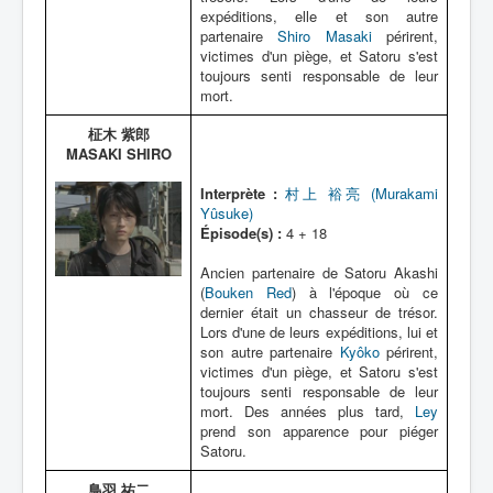
expéditions, elle et son autre
partenaire
Shiro Masaki
périrent,
victimes d'un piège, et Satoru s'est
toujours senti responsable de leur
mort.
柾木 紫郎
MASAKI SHIRO
Interprète :
村上 裕亮 (Murakami
Yûsuke)
Épisode(s) :
4 + 18
Ancien partenaire de Satoru Akashi
(
Bouken Red
) à l'époque où ce
dernier était un chasseur de trésor.
Lors d'une de leurs expéditions, lui et
son autre partenaire
Kyôko
périrent,
victimes d'un piège, et Satoru s'est
toujours senti responsable de leur
mort. Des années plus tard,
Ley
prend son apparence pour piéger
Satoru.
鳥羽 祐二