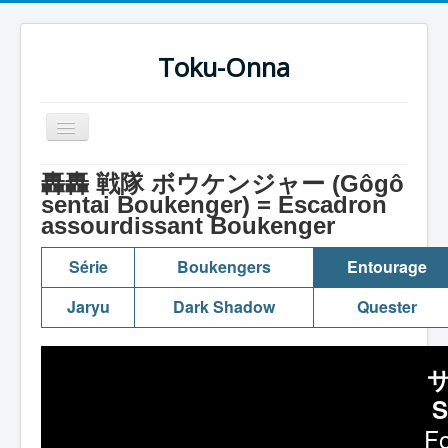
Toku-Onna
Basculer
la
navigation
Accueil
轟轟 戦隊 ボウケンジャー (Gôgô
sentai Boukenger) = Escadron
Toku-Actrices
assourdissant Boukenger
Toku-Critiques
Série
Boukengers
Entourage
Séries
Jaryu
Dark Shadow
Quester
Films
COSAA
Dessins
S
Artiste Asperger
Fo