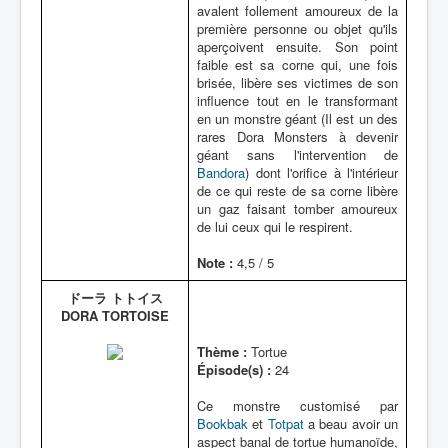
avalent follement amoureux de la
première personne ou objet qu'ils
aperçoivent ensuite. Son point
faible est sa corne qui, une fois
brisée, libère ses victimes de son
influence tout en le transformant
en un monstre géant (Il est un des
rares Dora Monsters à devenir
géant sans l'intervention de
Bandora
) dont l'orifice à l'intérieur
de ce qui reste de sa corne libère
un gaz faisant tomber amoureux
de lui ceux qui le respirent.
Note :
4,5 / 5
ドーラ トトイス
DORA TORTOISE
Thème :
Tortue
Épisode(s) :
24
Ce monstre customisé par
Bookbak
et
Totpat
a beau avoir un
aspect banal de tortue humanoïde,