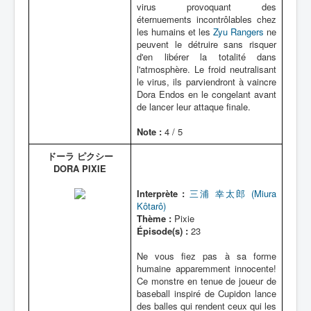
virus provoquant des
éternuements incontrôlables chez
les humains et les
Zyu Rangers
ne
peuvent le détruire sans risquer
d'en libérer la totalité dans
l'atmosphère. Le froid neutralisant
le virus, ils parviendront à vaincre
Dora Endos en le congelant avant
de lancer leur attaque finale.
Note :
4 / 5
ドーラ ピクシー
DORA PIXIE
Interprète :
三浦 幸太郎 (Miura
Kôtarô)
Thème :
Pixie
Épisode(s) :
23
Ne vous fiez pas à sa forme
humaine apparemment innocente!
Ce monstre en tenue de joueur de
baseball inspiré de Cupidon lance
des balles qui rendent ceux qui les