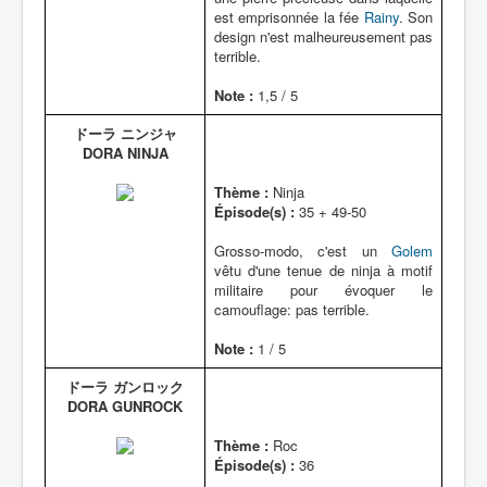
est emprisonnée la fée
Rainy
. Son
design n'est malheureusement pas
terrible.
Note :
1,5 / 5
ドーラ ニンジャ
DORA NINJA
Thème :
Ninja
Épisode(s) :
35 + 49-50
Grosso-modo, c'est un
Golem
vêtu d'une tenue de ninja à motif
militaire pour évoquer le
camouflage: pas terrible.
Note :
1 / 5
ドーラ ガンロック
DORA GUNROCK
Thème :
Roc
Épisode(s) :
36