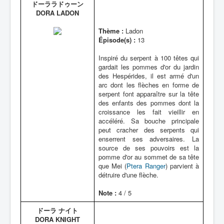
ドーララドゥーン
DORA LADON
Thème :
Ladon
Épisode(s) :
13
Inspiré du serpent à 100 têtes qui
gardait les pommes d'or du jardin
des Hespérides, il est armé d'un
arc dont les flèches en forme de
serpent font apparaître sur la tête
des enfants des pommes dont la
croissance les fait vieillir en
accéléré. Sa bouche principale
peut cracher des serpents qui
enserrent ses adversaires. La
source de ses pouvoirs est la
pomme d'or au sommet de sa tête
que Mei (
Ptera Ranger
) parvient à
détruire d'une flèche.
Note :
4 / 5
ドーラ ナイト
DORA KNIGHT