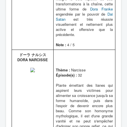
transformations à la chaîne, cette
ultime forme de
Dora Franke
engendrée par le pouvoir de
Dai
Satan
est très réussie
visuellement et nettement plus
active et offensive que la
précédente.
Note :
4 / 5
ドーラ ナルシス
DORA NARCISSE
Thème :
Narcisse
Épisode(s) :
32
Plante émettant des lianes qui
aspirent leurs victimes pour
alimenter sa croissance jusqu'à sa
forme humanoïde, puis dans
l'espoir de devenir encore plus
beau. Comme son homonyme
mythologique, il est d'une grande
vanité et ne peut s'empêcher
d'admirer son propre reflet, ce qui