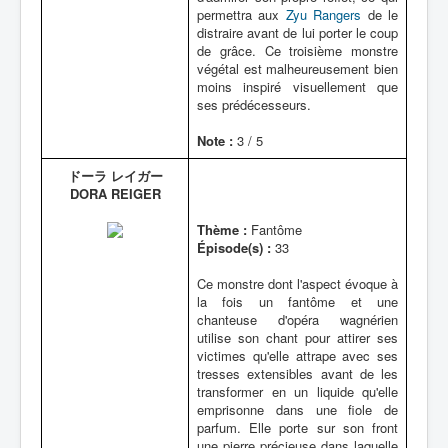
permettra aux
Zyu Rangers
de le
distraire avant de lui porter le coup
de grâce. Ce troisième monstre
végétal est malheureusement bien
moins inspiré visuellement que
ses prédécesseurs.
Note :
3 / 5
ドーラ レイガー
DORA REIGER
Thème :
Fantôme
Épisode(s) :
33
Ce monstre dont l'aspect évoque à
la fois un fantôme et une
chanteuse d'opéra wagnérien
utilise son chant pour attirer ses
victimes qu'elle attrape avec ses
tresses extensibles avant de les
transformer en un liquide qu'elle
emprisonne dans une fiole de
parfum. Elle porte sur son front
une pierre précieuse dans laquelle