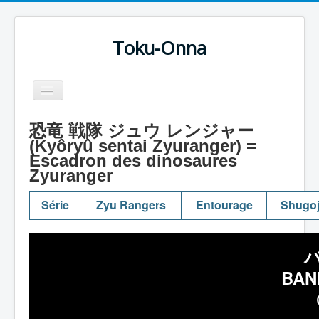
Toku-Onna
Basculer
la
navigation
Accueil
恐竜 戦隊 ジュウ レンジャー
(Kyôryû sentai Zyuranger) =
Toku-Actrices
Escadron des dinosaures
Zyuranger
Toku-Critiques
Séries
Série
Zyu Rangers
Entourage
Shugo
Films
COSAA
Dessins
BAN
Artiste Asperger