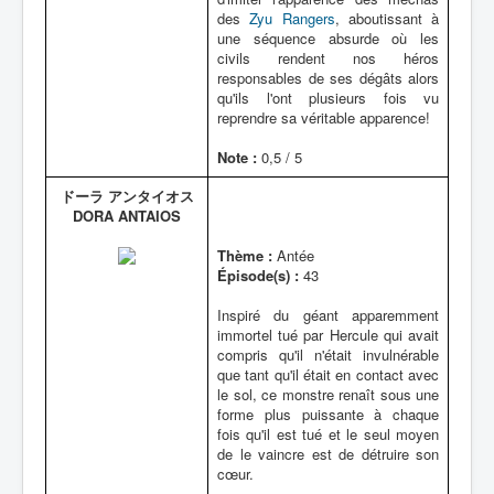
des
Zyu Rangers
, aboutissant à
une séquence absurde où les
civils rendent nos héros
responsables de ses dégâts alors
qu'ils l'ont plusieurs fois vu
reprendre sa véritable apparence!
Note :
0,5 / 5
ドーラ アンタイオス
DORA ANTAIOS
Thème :
Antée
Épisode(s) :
43
Inspiré du géant apparemment
immortel tué par Hercule qui avait
compris qu'il n'était invulnérable
que tant qu'il était en contact avec
le sol, ce monstre renaît sous une
forme plus puissante à chaque
fois qu'il est tué et le seul moyen
de le vaincre est de détruire son
cœur.