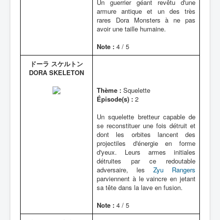
Un guerrier géant revêtu d'une
armure antique et un des très
rares Dora Monsters à ne pas
avoir une taille humaine.
Note :
4 / 5
ドーラ スケルトン
DORA SKELETON
Thème :
Squelette
Épisode(s) :
2
Un squelette bretteur capable de
se reconstituer une fois détruit et
dont les orbites lancent des
projectiles d'énergie en forme
d'yeux. Leurs armes initiales
détruites par ce redoutable
adversaire, les
Zyu Rangers
parviennent à le vaincre en jetant
sa tête dans la lave en fusion.
Note :
4 / 5