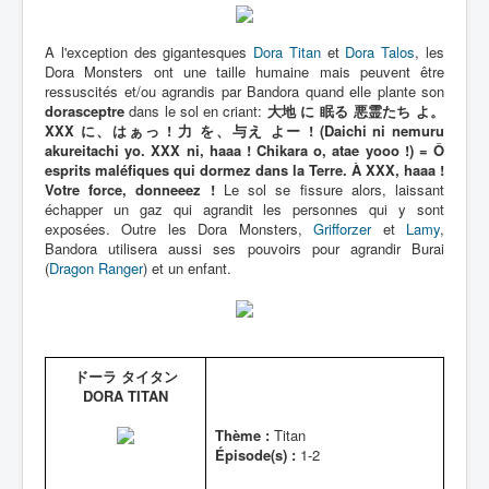
A l'exception des gigantesques
Dora Titan
et
Dora Talos
, les
Dora Monsters ont une taille humaine mais peuvent être
ressuscités et/ou agrandis par Bandora quand elle plante son
dorasceptre
dans le sol en criant:
大地 に 眠る 悪霊たち よ。
XXX に、はぁっ ! 力 を、与え よー ! (Daichi ni nemuru
akureitachi yo. XXX ni, haaa ! Chikara o, atae yooo !) = Ô
esprits maléfiques qui dormez dans la Terre. À XXX, haaa !
Votre force, donneeez !
Le sol se fissure alors, laissant
échapper un gaz qui agrandit les personnes qui y sont
exposées. Outre les Dora Monsters,
Grifforzer
et
Lamy
,
Bandora utilisera aussi ses pouvoirs pour agrandir Burai
(
Dragon Ranger
) et un enfant.
ドーラ タイタン
DORA TITAN
Thème :
Titan
Épisode(s) :
1-2