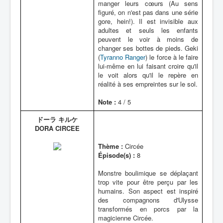
manger leurs cœurs (Au sens
figuré, on n'est pas dans une série
gore, hein!). Il est invisible aux
adultes et seuls les enfants
peuvent le voir à moins de
changer ses bottes de pieds. Geki
(
Tyranno Ranger
) le force à le faire
lui-même en lui faisant croire qu'il
le voit alors qu'il le repère en
réalité à ses empreintes sur le sol.
Note :
4 / 5
ドーラ キルケ
DORA CIRCEE
Thème :
Circée
Épisode(s) :
8
Monstre boulimique se déplaçant
trop vite pour être perçu par les
humains. Son aspect est inspiré
des compagnons d'Ulysse
transformés en porcs par la
magicienne Circée.