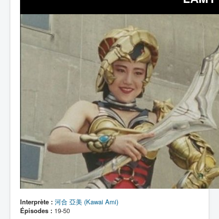
Interprète :
河合 亞美 (Kawai Ami)
Épisodes :
19-50