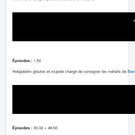
Épisodes :
1-50
Hobgobelin glouton et stupide chargé de consigner les méfaits de
Ban
Épisodes :
30-32 + 48-50