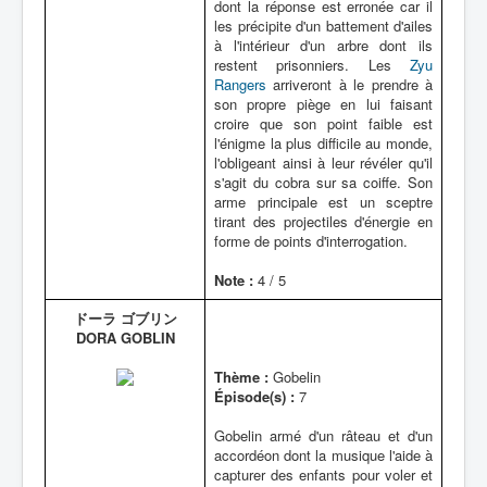
dont la réponse est erronée car il
les précipite d'un battement d'ailes
à l'intérieur d'un arbre dont ils
restent prisonniers. Les
Zyu
Rangers
arriveront à le prendre à
son propre piège en lui faisant
croire que son point faible est
l'énigme la plus difficile au monde,
l'obligeant ainsi à leur révéler qu'il
s'agit du cobra sur sa coiffe. Son
arme principale est un sceptre
tirant des projectiles d'énergie en
forme de points d'interrogation.
Note :
4 / 5
ドーラ ゴブリン
DORA GOBLIN
Thème :
Gobelin
Épisode(s) :
7
Gobelin armé d'un râteau et d'un
accordéon dont la musique l'aide à
capturer des enfants pour voler et