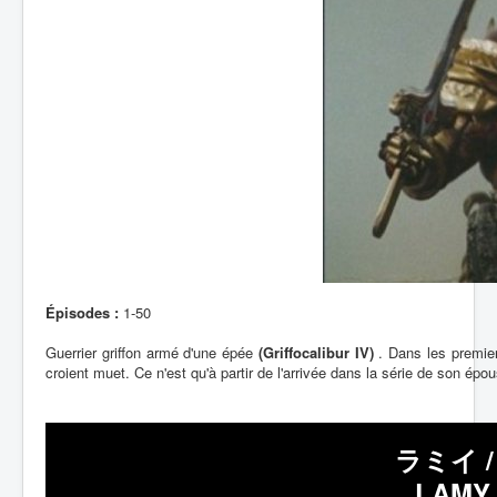
Épisodes :
1-50
Guerrier griffon armé d'une épée
(Griffocalibur IV)
. Dans les premier
croient muet. Ce n'est qu'à partir de l'arrivée dans la série de son ép
ラミイ 
LAMY