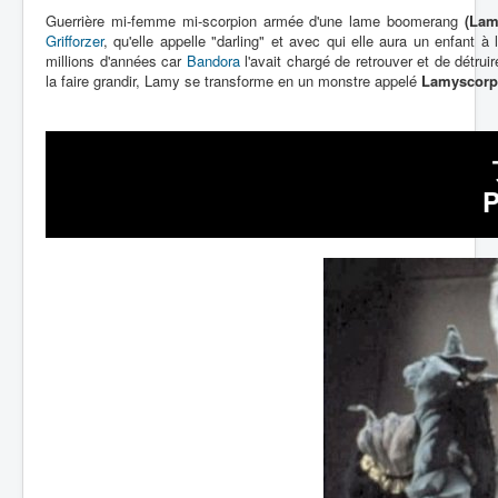
Guerrière mi-femme mi-scorpion armée d'une lame boomerang
(La
Grifforzer
, qu'elle appelle "darling" et avec qui elle aura un enfant 
millions d'années car
Bandora
l'avait chargé de retrouver et de détrui
la faire grandir, Lamy se transforme en un monstre appelé
Lamyscorp