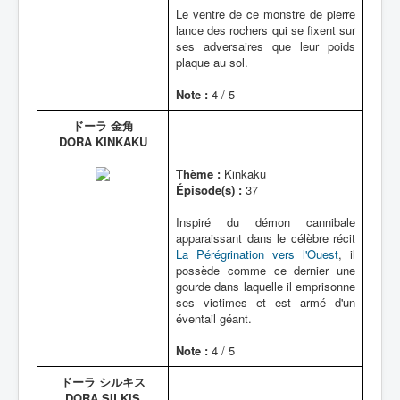
Le ventre de ce monstre de pierre
lance des rochers qui se fixent sur
ses adversaires que leur poids
plaque au sol.
Note :
4 / 5
ドーラ 金角
DORA KINKAKU
Thème :
Kinkaku
Épisode(s) :
37
Inspiré du démon cannibale
apparaissant dans le célèbre récit
La Pérégrination vers l'Ouest
, il
possède comme ce dernier une
gourde dans laquelle il emprisonne
ses victimes et est armé d'un
éventail géant.
Note :
4 / 5
ドーラ シルキス
DORA SILKIS