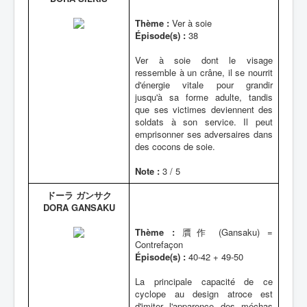
Thème :
Ver à soie
Épisode(s) :
38
Ver à soie dont le visage
ressemble à un crâne, il se nourrit
d'énergie vitale pour grandir
jusqu'à sa forme adulte, tandis
que ses victimes deviennent des
soldats à son service. Il peut
emprisonner ses adversaires dans
des cocons de soie.
Note :
3 / 5
ドーラ ガンサク
DORA GANSAKU
Thème :
贋作 (Gansaku) =
Contrefaçon
Épisode(s) :
40-42 + 49-50
La principale capacité de ce
cyclope au design atroce est
d'imiter l'apparence des méchas