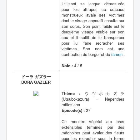
Utilisant sa langue démesurée
pour les attraper, ce crapaud
monstrueux avale ses victimes
dont le visage apparaît ensuite sur
son corps. Son point faible est le
deuxième visage visible sur son
cou et il suffit de le transpercer
pour lui faire recracher ses
victimes. Son nom est une
contraction de burger et de
râmen
.
Note :
4 / 5
ドーラ ガズラー
DORA GAZLER
Thème :
ウツボカズラ
(Utsubokazura) = Nepenthes
rafflesiana
Épisode(s) :
27
Ce monstre végétal aux bras
extensibles terminés par des
mâchoires peut avaler des fleurs
pour les recracher sous la forme