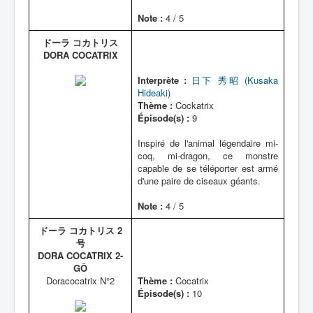
Note :
4 / 5
ドーラ コカトリス
DORA COCATRIX
Interprète :
日下 秀昭 (Kusaka
Hideaki)
Thème :
Cockatrix
Épisode(s) :
9
Inspiré de l'animal légendaire mi-
coq, mi-dragon, ce monstre
capable de se téléporter est armé
d'une paire de ciseaux géants.
Note :
4 / 5
ドーラ コカトリス 2
号
DORA COCATRIX 2-
GÔ
Doracocatrix N°2
Thème :
Cocatrix
Épisode(s) :
10