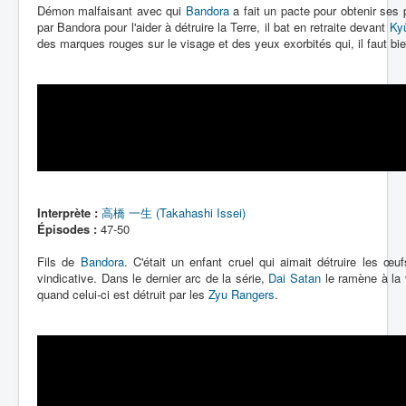
Démon malfaisant avec qui
Bandora
a fait un pacte pour obtenir ses 
par Bandora pour l'aider à détruire la Terre, il bat en retraite devant
Kyû
des marques rouges sur le visage et des yeux exorbités qui, il faut bien
Interprète :
高橋 一生 (Takahashi Issei)
Épisodes :
47-50
Fils de
Bandora
. C'était un enfant cruel qui aimait détruire les œ
vindicative. Dans le dernier arc de la série,
Dai Satan
le ramène à la v
quand celui-ci est détruit par les
Zyu Rangers
.