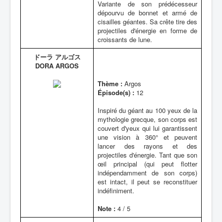
Variante de son prédécesseur
dépourvu de bonnet et armé de
cisailles géantes. Sa crête tire des
projectiles d'énergie en forme de
croissants de lune.
ドーラ アルゴス
DORA ARGOS
Thème :
Argos
Épisode(s) :
12
Inspiré du géant au 100 yeux de la
mythologie grecque, son corps est
couvert d'yeux qui lui garantissent
une vision à 360° et peuvent
lancer des rayons et des
projectiles d'énergie. Tant que son
œil principal (qui peut flotter
indépendamment de son corps)
est intact, il peut se reconstituer
indéfiniment.
Note :
4 / 5