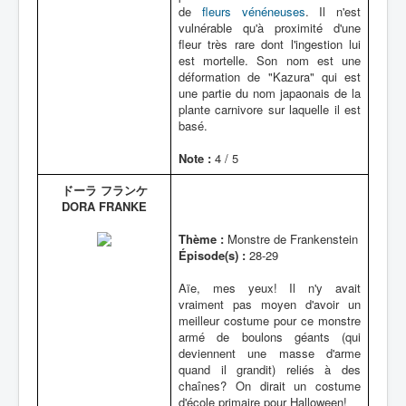
de
fleurs vénéneuses
. Il n'est
vulnérable qu'à proximité d'une
fleur très rare dont l'ingestion lui
est mortelle. Son nom est une
déformation de "Kazura" qui est
une partie du nom japaonais de la
plante carnivore sur laquelle il est
basé.
Note :
4 / 5
ドーラ フランケ
DORA FRANKE
Thème :
Monstre de Frankenstein
Épisode(s) :
28-29
Aïe, mes yeux! Il n'y avait
vraiment pas moyen d'avoir un
meilleur costume pour ce monstre
armé de boulons géants (qui
deviennent une masse d'arme
quand il grandit) reliés à des
chaînes? On dirait un costume
d'école primaire pour Halloween!