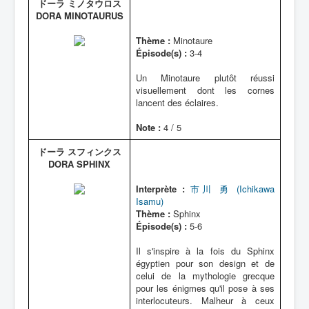
ドーラ ミノタウロス
DORA MINOTAURUS
Thème :
Minotaure
Épisode(s) :
3-4
Un Minotaure plutôt réussi
visuellement dont les cornes
lancent des éclaires.
Note :
4 / 5
ドーラ スフィンクス
DORA SPHINX
Interprète :
市川 勇 (Ichikawa
Isamu)
Thème :
Sphinx
Épisode(s) :
5-6
Il s'inspire à la fois du Sphinx
égyptien pour son design et de
celui de la mythologie grecque
pour les énigmes qu'il pose à ses
interlocuteurs. Malheur à ceux