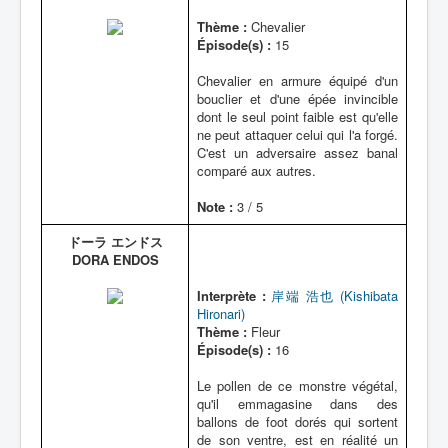
Thème :
Chevalier
Épisode(s) :
15
Chevalier en armure équipé d'un
bouclier et d'une épée invincible
dont le seul point faible est qu'elle
ne peut attaquer celui qui l'a forgé.
C'est un adversaire assez banal
comparé aux autres.
Note :
3 / 5
ドーラ エンドス
DORA ENDOS
Interprète :
岸端 浩也 (Kishibata
Hironari)
Thème :
Fleur
Épisode(s) :
16
Le pollen de ce monstre végétal,
qu'il emmagasine dans des
ballons de foot dorés qui sortent
de son ventre, est en réalité un