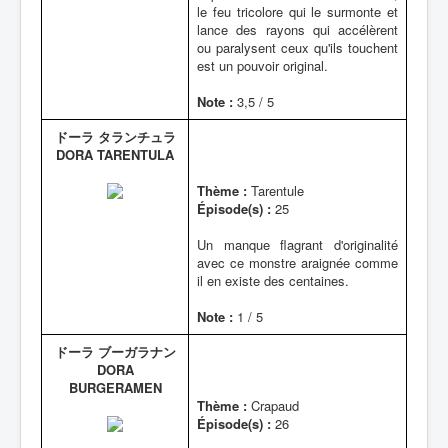
le feu tricolore qui le surmonte et
lance des rayons qui accélèrent
ou paralysent ceux qu'ils touchent
est un pouvoir original.
Note :
3,5 / 5
ドーラ タランチュラ
DORA TARENTULA
Thème :
Tarentule
Épisode(s) :
25
Un manque flagrant d'originalité
avec ce monstre araignée comme
il en existe des centaines.
Note :
1 / 5
ドーラ ブーガラナン
DORA
BURGERAMEN
Thème :
Crapaud
Épisode(s) :
26