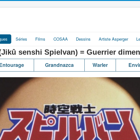
iques
Séries
Films
COSAA
Dessins
Artiste Asperger
L
senshi Spielvan) = Guerrier dimens
Entourage
Grandnazca
Warler
Envi