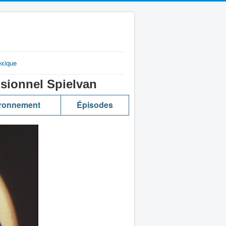
exique
ionnel Spielvan
ronnement
Épisodes