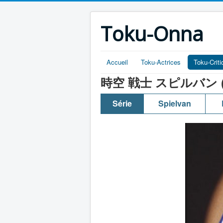
Toku-Onna
Accueil
Toku-Actrices
Toku-Crit
時空 戦士 スピルバン (Jikû 
Série
Spielvan