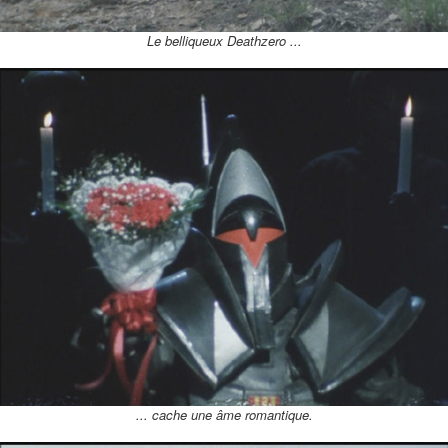
Le belliqueux Deathzero ...
... cache une âme romantique.