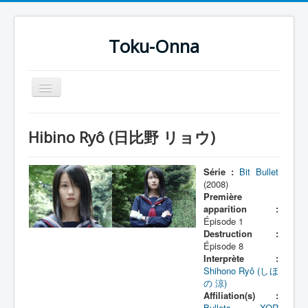
Toku-Onna
Basculer
la
navigation
Accueil
Hibino Ryô (日比野 リョウ)
Toku-Actrices
Toku-Critiques
Série :
Bit Bullet
(2008)
Séries
Première
apparition :
Films
Épisode 1
Destruction :
COSAA
Épisode 8
Interprète :
Dessins
Shihono Ryô (しほ
の 涼)
Artiste Asperger
Affiliation(s) :
Bullets
,
XOR