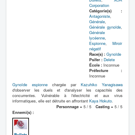
Lexique
Corporation
Catégorie(s) :
Bit Bullet (ビット バレット)
Antagoniste
,
Générale
,
Générale gynoïde
,
Série
Générale
lycéenne
,
Personnages
Espionne
,
Miroir
négatif
Objets
Race(s) :
Gynoïde
Lieux
Psifer :
Delete
École :
Inconnue
Épisodes
Préfecture :
Inconnue
Chronologie
Gynoïde
espionne
chargée par
Kazuhiko Yanagisawa
d'observer les duels et d'analyser les capacités des
Références
concurrentes. Vulnérable à l'électricité et aux virus
Fanservice
informatiques, elle est détruite en affrontant
Kaya Hokuto
.
Personnage =
5 / 5
Casting =
5 / 5
Ennemi(s) :
Bullets
XOR Corporation
Entourage
Bullets