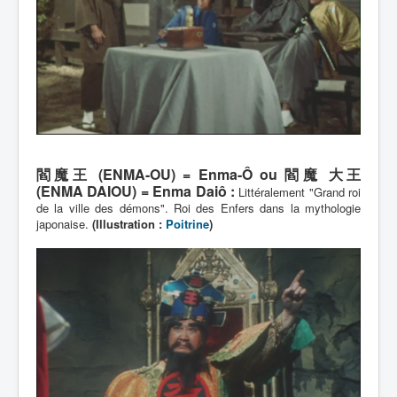
閻魔王 (ENMA-OU) = Enma-Ô ou 閻魔 大王
(ENMA DAIOU) = Enma Daiô :
Littéralement "Grand roi
de la ville des démons". Roi des Enfers dans la mythologie
japonaise.
(Illustration :
Poitrine
)