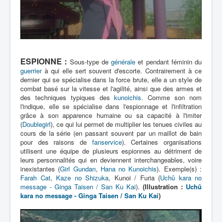
ESPIONNE :
Sous-type de
générale
et pendant féminin du
guerrier
à qui elle sert souvent d'escorte. Contrairement à ce
dernier qui se spécialise dans la force brute, elle a un style de
combat basé sur la vitesse et l'agilité, ainsi que des armes et
des techniques typiques des
kunoichis
. Comme son nom
l'indique, elle se spécialise dans l'espionnage et l'infiltration
grâce à son apparence humaine ou sa capacité à l'imiter
(
Doublegirl
), ce qui lui permet de multiplier les tenues civiles au
cours de la série (en passant souvent par un maillot de bain
pour des raisons de
fanservice
). Certaines organisations
utilisent une équipe de plusieurs espionnes au détriment de
leurs personnalités qui en deviennent interchangeables, voire
inexistantes (
Girl Gundan
,
Hana no Kunoichis
). Exemple(s) :
Farah Cat
,
Kaze no Shizuka
, Kunoi / Furia (
Uchû kara no
message - Ginga Taisen / San Ku Kai
).
(Illustration :
Uchû
kara no message - Ginga Taisen / San Ku Kai
)