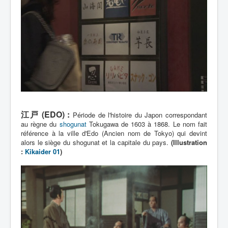
Lexique
江戸 (EDO) :
Période de l'histoire du Japon correspondant
au règne du
shogunat
Tokugawa de 1603 à 1868. Le nom fait
référence à la ville d'Edo (Ancien nom de Tokyo) qui devint
alors le siège du shogunat et la capitale du pays.
(Illustration
:
Kikaider 01
)