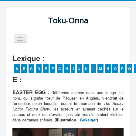
Toku-Onna
Basculer
la
navigation
Accueil
Lexique :
Toku-Actrices
A
B
C
D
E
F
G
H
I
J
K
L
M
N
O
P
Q
Toku-Critiques
E :
Séries
EASTER EGG :
Référence cachée dans une image. Le
Films
nom, qui signifie "œuf de Pâques" en Anglais, viendrait de
l'anecdote selon laquelle, durant le tournage de
The Rocky
COSAA
Horror Picture Show
, les acteurs en avaient cachés sur le
plateau et ceux qui n'avaient pas été trouvés étaient visibles
Dessins
dans certaines scènes.
(Illustration :
Gokaiger
)
Artiste Asperger