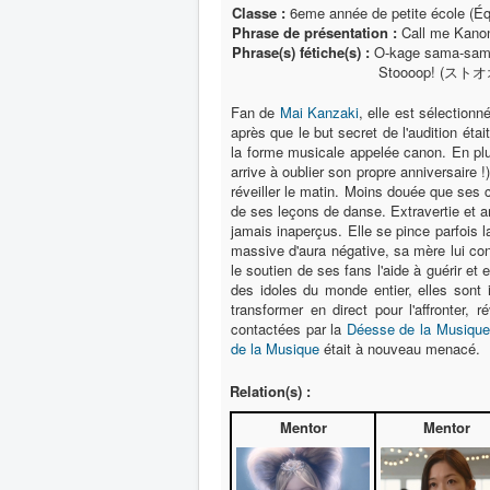
Classe :
6eme année de petite école (Éq
Phrase de présentation :
Call me Kano
Phrase(s) fétiche(s) :
O-kage sama-sa
Stoooop! (ストオオオ
Fan de
Mai Kanzaki
, elle est sélection
après que le but secret de l'audition éta
la forme musicale appelée canon. En plus
arrive à oublier son propre anniversaire 
réveiller le matin. Moins douée que ses
de ses leçons de danse. Extravertie et 
jamais inaperçus. Elle se pince parfois 
massive d'aura négative, sa mère lui cons
le soutien de ses fans l'aide à guérir et 
des idoles du monde entier, elles sont
transformer en direct pour l'affronter, 
contactées par la
Déesse de la Musique
de la Musique
était à nouveau menacé.
Relation(s) :
Mentor
Mentor