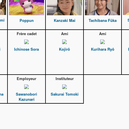
umi
Poppun
Kanzaki Mai
Tachibana Fûka
Frère cadet
Ami
Ami
i
Ichinose Sora
Kojirô
Kurihara Ryô
Employeur
Instituteur
na
Sawanobori
Sakurai Tomoki
Kazunari