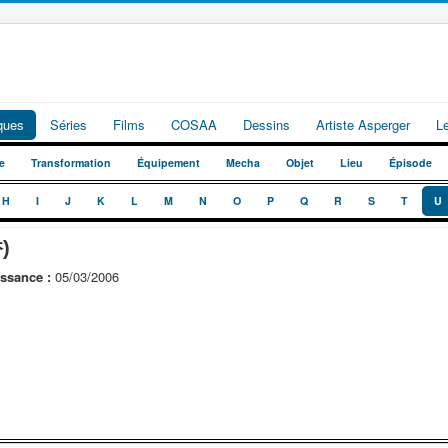
iques
Séries
Films
COSAA
Dessins
Artiste Asperger
L
e
Transformation
Équipement
Mecha
Objet
Lieu
Épisode
H
I
J
K
L
M
N
O
P
Q
R
S
T
U
)
ssance :
05/03/2006