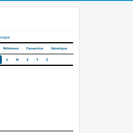
exique
Référence
Fanservice
Générique
V
W
X
Y
Z