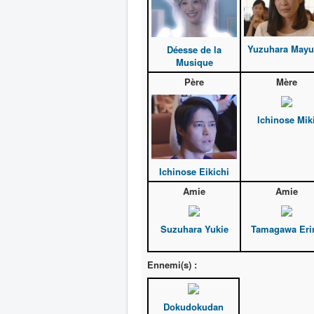
Yuzuhara May
Déesse de la
Musique
Père
Mère
Ichinose Mik
Ichinose Eikichi
Amie
Amie
Suzuhara Yukie
Tamagawa Eri
Ennemi(s) :
Dokudokudan