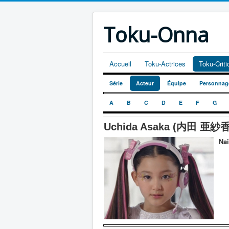
Toku-Onna
Accueil
Toku-Actrices
Toku-Crit
Série
Acteur
Équipe
Personnag
A
B
C
D
E
F
G
Uchida Asaka (内田 亜紗香
Nai