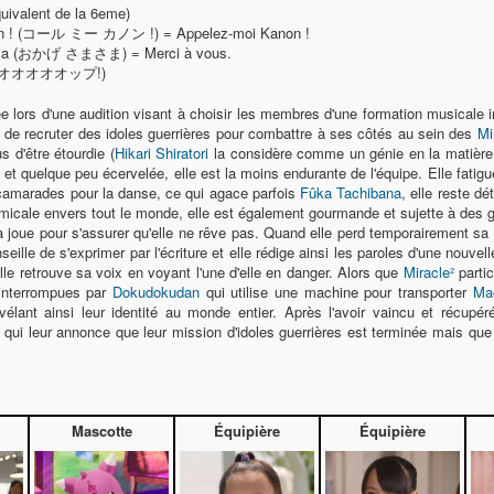
uivalent de la 6eme)
n ! (コール ミー カノン !) = Appelez-moi Kanon !
ma (おかげ さまさま) = Merci à vous.
オオオップ!)
née lors d'une audition visant à choisir les membres d'une formation musicale 
it de recruter des idoles guerrières pour combattre à ses côtés au sein des
Mi
 d'être étourdie (
Hikari Shiratori
la considère comme un génie en la matière.
!) et quelque peu écervelée, elle est la moins endurante de l'équipe. Elle fat
 camarades pour la danse, ce qui agace parfois
Fûka Tachibana
, elle reste d
amicale envers tout le monde, elle est également gourmande et sujette à des 
la joue pour s'assurer qu'elle ne rêve pas. Quand elle perd temporairement s
eille de s'exprimer par l'écriture et elle rédige ainsi les paroles d'une nouv
elle retrouve sa voix en voyant l'une d'elle en danger. Alors que
Miracle²
parti
 interrompues par
Dokudokudan
qui utilise une machine pour transporter
Ma
révélant ainsi leur identité au monde entier. Après l'avoir vaincu et récupé
qui leur annonce que leur mission d'idoles guerrières est terminée mais que 
Mascotte
Équipière
Équipière