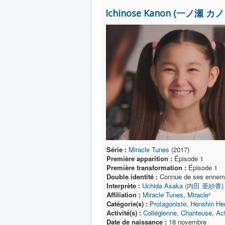
Ichinose Kanon (一ノ瀬 カノ
Série :
Miracle Tunes
(2017)
Première apparition :
Épisode 1
Première transformation :
Épisode 1
Double identité :
Connue de ses ennem
Interprète :
Uchida Asaka (内田 亜紗香)
Affiliation :
Miracle Tunes
,
Miracle²
Catégorie(s) :
Protagoniste
,
Henshin He
Activité(s) :
Collégienne
,
Chanteuse
,
Act
Date de naissance :
18 novembre