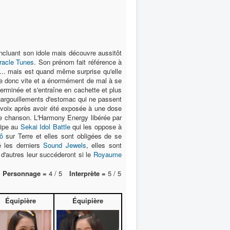
incluant son idole mais découvre aussitôt
racle Tunes
. Son prénom fait référence à
.. mais est quand même surprise qu'elle
igue donc vite et a énormément de mal à se
éterminée et s'entraîne en cachette et plus
gargouillements d'estomac qui ne passent
a voix après avoir été exposée à une dose
elle chanson. L'Harmony Energy libérée par
cipe au
Sekai Idol Battle
qui les oppose à
ô
sur Terre et elles sont obligées de se
ré les derniers
Sound Jewels
, elles sont
d'autres leur succéderont si le
Royaume
Personnage =
4 / 5
Interprète =
5 / 5
Équipière
Équipière