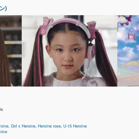
ン)
is
roïne
,
Girl x Heroine
,
Heroïne rose
,
U-15 Heroïne
rice