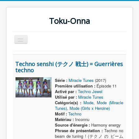
Toku-Onna
Basculer
la
navigation
Accueil
Techno senshi (テクノ 戦士) = Guerrières
Toku-Actrices
techno
Toku-Critiques
Série :
Miracle Tunes
(2017)
Première utilisation :
Épisode 11
Séries
Activé par :
Techno Jewel
Films
Utilisé par :
Miracle Tunes
Catégorie(s) :
Mode
,
Mode (Miracle
COSAA
Tunes)
,
Mode (Girls x Heroine)
Motif :
Techno
Dessins
Matériau :
Inconnu
Source d'énergie :
Harmony energy
Artiste Asperger
Phrase de présentation :
Techno no
beam de tuning ! (テクノ の ビーム