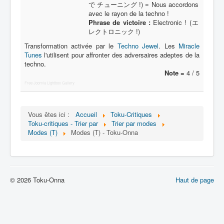
Lexique
で チューニング !) = Nous accordons
avec le rayon de la techno !
Série
Phrase de victoire :
Electronic ! (エ
レクトロニック !)
Acteur
Transformation activée par le
Techno Jewel
. Les
Miracle
Tunes
Équipe
l'utilisent pour affronter des adversaires adeptes de la
techno.
Personnage
Note =
4 / 5
Free Joomla Lightbox Gallery
Transformation
Équipement
Vous êtes ici :
Accueil
Toku-Critiques
Mecha
Toku-critiques - Trier par
Trier par modes
Modes (T)
Modes (T) - Toku-Onna
Objet
Lieu
Épisode
© 2026 Toku-Onna
Haut de page
Référence
Fanservice
Générique