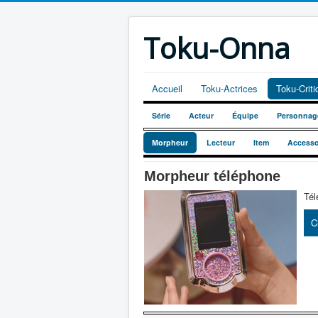
Toku-Onna
Accueil
Toku-Actrices
Toku-Crit
Série
Acteur
Équipe
Personnag
Morpheur
Lecteur
Item
Accesso
Morpheur téléphone
Tél
C