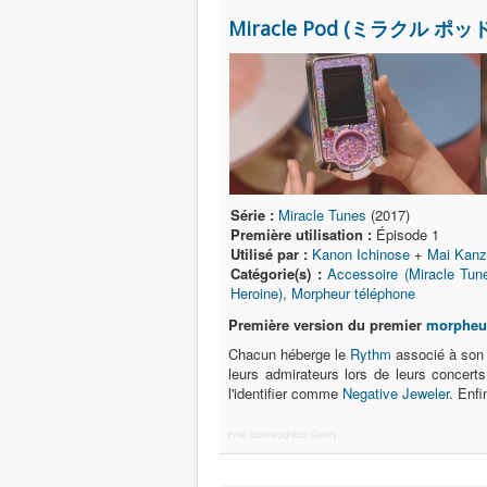
Miracle Pod (ミラクル ポッド
Série :
Miracle Tunes
(2017)
Première utilisation :
Épisode 1
Utilisé par :
Kanon Ichinose
+
Mai Kanz
Catégorie(s) :
Accessoire (Miracle Tun
Heroine)
,
Morpheur téléphone
Première version du premier
morpheu
Chacun héberge le
Rythm
associé à son u
leurs admirateurs lors de leurs concert
l'identifier comme
Negative Jeweler
. Enfi
Free Joomla Lightbox Gallery