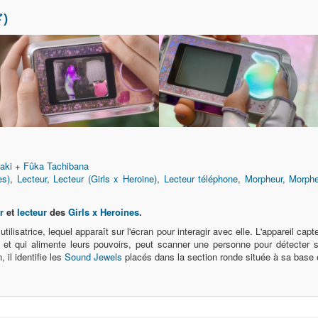
)
aki
+
Fûka Tachibana
es)
,
Lecteur
,
Lecteur (Girls x Heroine)
,
Lecteur téléphone
,
Morpheur
,
Morphe
r
et
lecteur
des
Girls x Heroines
.
tilisatrice, lequel apparaît sur l'écran pour interagir avec elle. L'appareil c
s et qui alimente leurs pouvoirs, peut scanner une personne pour détecter s
n, il identifie les
Sound Jewels
placés dans la section ronde située à sa base et