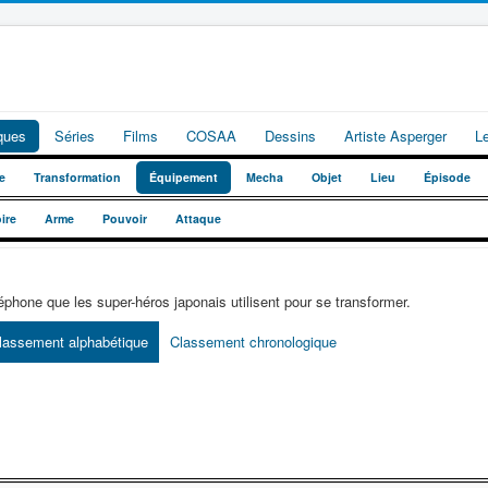
iques
Séries
Films
COSAA
Dessins
Artiste Asperger
L
e
Transformation
Équipement
Mecha
Objet
Lieu
Épisode
ire
Arme
Pouvoir
Attaque
éphone que les super-héros japonais utilisent pour se transformer.
lassement alphabétique
Classement chronologique