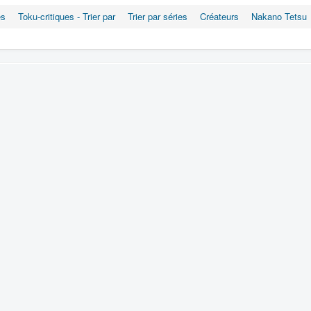
es
Toku-critiques - Trier par
Trier par séries
Créateurs
Nakano Tetsu