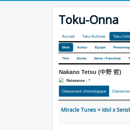
Toku-Onna
Accueil
Toku-Actrices
Toku-Crit
Série
Acteur
Équipe
Personnag
Titre
Année
Genre / Franchise
Nakano Tetsu (中野 哲)
Naissance :
?
Classement chronologique
Classemen
Miracle Tunes = Idol x Sensh