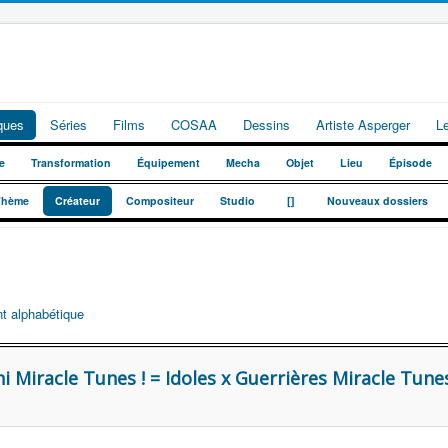
iques
Séries
Films
COSAA
Dessins
Artiste Asperger
L
e
Transformation
Équipement
Mecha
Objet
Lieu
Épisode
_
_
Thème
Créateur
Compositeur
Studio
[]
Nouveaux dossiers
t alphabétique
i Miracle Tunes ! = Idoles x Guerrières Miracle Tunes