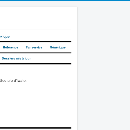
exique
Référence
Fanservice
Générique
Dossiers mis à jour
fecture d'Iwate.