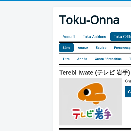
Toku-Onna
Accueil
Toku-Actrices
Toku-Crit
Série
Acteur
Équipe
Personnag
Titre
Année
Genre / Franchise
Terebi Iwate (テレビ 岩手) =
Cha
C