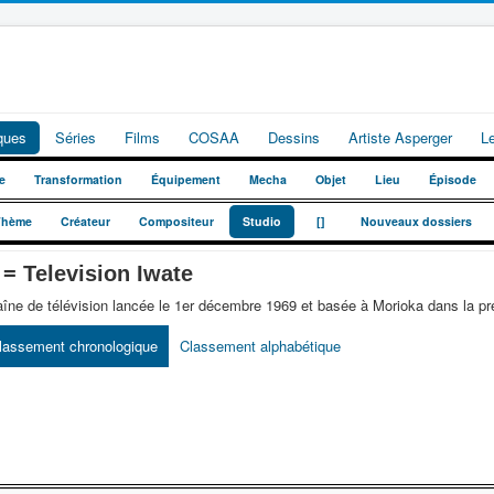
iques
Séries
Films
COSAA
Dessins
Artiste Asperger
L
e
Transformation
Équipement
Mecha
Objet
Lieu
Épisode
_
_
Thème
Créateur
Compositeur
Studio
[]
Nouveaux dossiers
 Television Iwate
îne de télévision lancée le 1er décembre 1969 et basée à Morioka dans la pré
lassement chronologique
Classement alphabétique