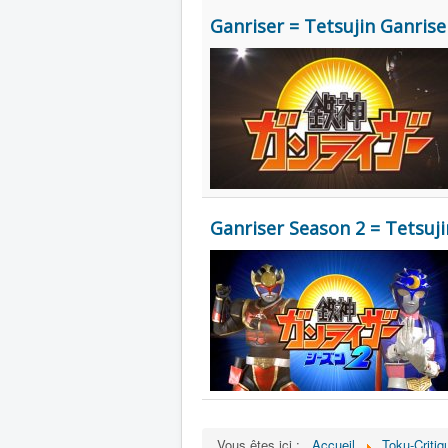
Ganriser = Tetsujin Ganrise
Ganriser Season 2 = Tetsuji
Vous êtes ici :
Accueil
Toku-Critiq