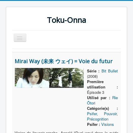
Toku-Onna
Basculer
la
navigation
Accueil
Mirai Way (未来 ウェイ) = Voie du futur
Toku-Actrices
Série :
Bit Bullet
Toku-Critiques
(2008)
Première
Séries
utilisation :
Épisode 3
Films
Utilisé par :
Rie
COSAA
Ôtori
Catégorie(s) :
Dessins
Psifer
,
Pouvoir
,
Précognition
Artiste Asperger
Psifer :
Visions
Vision de l'avenir proche. Appelé "Dual way" dans le guide