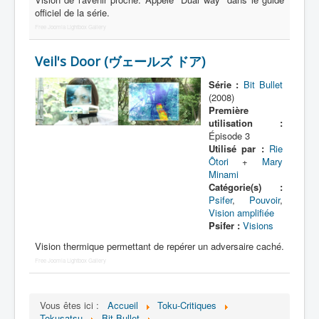
Lexique
officiel de la série.
Free Joomla Lightbox Gallery
Bit Bullet (ビット バレット)
Veil's Door (ヴェールズ ドア)
Série
Série :
Bit Bullet
Personnages
(2008)
Première
Objets
utilisation :
Épisode 3
Lieux
Utilisé par :
Rie
Ôtori
+
Mary
Épisodes
Minami
Catégorie(s) :
Chronologie
Psifer
,
Pouvoir
,
Vision amplifiée
Références
Psifer :
Visions
Fanservice
Vision thermique permettant de repérer un adversaire caché.
Free Joomla Lightbox Gallery
Bullets
XOR Corporation
Vous êtes ici :
Accueil
Toku-Critiques
Entourage
Tokusatsu
Bit Bullet