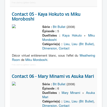
Free Joomla Lightbox Gallery
Contact 05 - Kaya Hokuto vs Miku
Moroboshi
Série :
Bit Bullet
(2008)
Épisode :
5
Duellistes :
Kaya Hokuto
+
Miku
Moroboshi
Catégorie(s) :
Lieu
,
Lieu (Bit Bullet)
,
Dimension
,
Contact
Décor virtuel entièrement blanc, sous l'effet du
Weathering
Room
de
Miku Moroboshi
.
Free Joomla Lightbox Gallery
Contact 06 - Mary Minami vs Asuka Mari
Série :
Bit Bullet
(2008)
Épisode :
6
Duellistes :
Mary Minami
+
Asuka
Mari
Catégorie(s) :
Lieu
,
Lieu (Bit Bullet)
,
Dimension
,
Contact