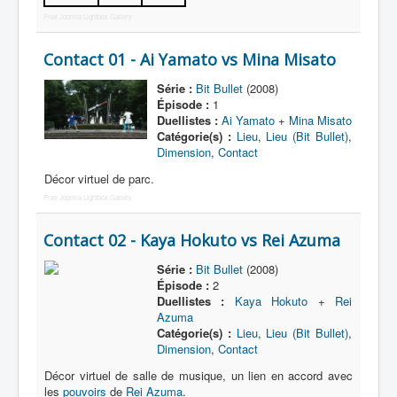
Free Joomla Lightbox Gallery
Nom
Contact 01 - Ai Yamato vs Mina Misato
Catégorie
Série :
Bit Bullet
(2008)
Base héroïque
Épisode :
1
Duellistes :
Ai Yamato
+
Mina Misato
Base ennemie
Catégorie(s) :
Lieu
,
Lieu (Bit Bullet)
,
Dimension
,
Contact
Décor virtuel de parc.
Free Joomla Lightbox Gallery
Contact 02 - Kaya Hokuto vs Rei Azuma
Série :
Bit Bullet
(2008)
Épisode :
2
Duellistes :
Kaya Hokuto
+
Rei
Azuma
Catégorie(s) :
Lieu
,
Lieu (Bit Bullet)
,
Dimension
,
Contact
Décor virtuel de salle de musique, un lien en accord avec
les
pouvoirs
de
Rei Azuma
.