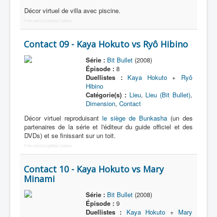
Décor virtuel de villa avec piscine.
Free Joomla Lightbox Gallery
Contact 09 - Kaya Hokuto vs Ryô Hibino
Série :
Bit Bullet
(2008)
Épisode :
8
Duellistes :
Kaya Hokuto
+
Ryô
Hibino
Catégorie(s) :
Lieu
,
Lieu (Bit Bullet)
,
Dimension
,
Contact
Décor virtuel reproduisant
le siège de Bunkasha
(un des
partenaires de la série et l'éditeur du guide officiel et des
DVDs) et se finissant sur un toit.
Free Joomla Lightbox Gallery
Contact 10 - Kaya Hokuto vs Mary
Minami
Série :
Bit Bullet
(2008)
Épisode :
9
Duellistes :
Kaya Hokuto
+
Mary