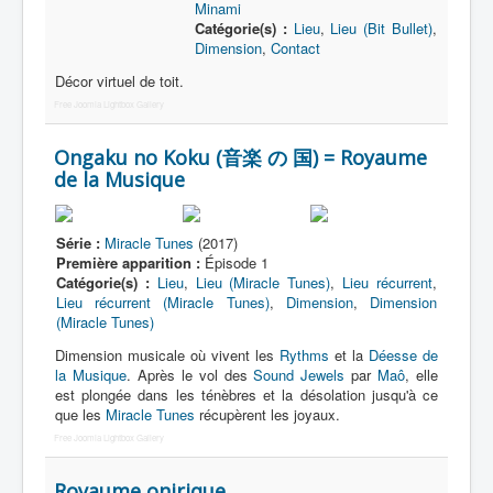
Minami
Catégorie(s) :
Lieu
,
Lieu (Bit Bullet)
,
Dimension
,
Contact
Décor virtuel de toit.
Free Joomla Lightbox Gallery
Ongaku no Koku (音楽 の 国) = Royaume
de la Musique
Série :
Miracle Tunes
(2017)
Première apparition :
Épisode 1
Catégorie(s) :
Lieu
,
Lieu (Miracle Tunes)
,
Lieu récurrent
,
Lieu récurrent (Miracle Tunes)
,
Dimension
,
Dimension
(Miracle Tunes)
Dimension musicale où vivent les
Rythms
et la
Déesse de
la Musique
. Après le vol des
Sound Jewels
par
Maô
, elle
est plongée dans les ténèbres et la désolation jusqu'à ce
que les
Miracle Tunes
récupèrent les joyaux.
Free Joomla Lightbox Gallery
Royaume onirique