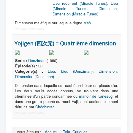
Lieu récurrent (Miracle Tunes)
,
Lieu
(Miracle Tunes)
,
Dimension
,
Dimension (Miracle Tunes)
Dimension maléfique sur laquelle règne
Maô
.
Free Joomla Lightbox Gallery
Yojigen (四次元) = Quatrième dimension
Série :
Denziman
(1980)
Épisode(s) :
30
Catégorie(s) :
Lieu
,
Lieu (Denziman)
,
Dimension
,
Dimension (Denziman)
Dimension dans laquelle est caché un trésor en pièces d'or.
Les deux seuls accès connus, se trouvant dans une
cheminée d'un partie condamnée du
manoir de Kanesugi
et
dans une grotte proche du mont Fuji, sont accidentellement
détruits par
Chôchinrer
.
Free Joomla Lightbox Gallery
Vous êtes ici :
Accueil
Toku-Critiques