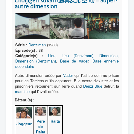
Chôijigen kûkan (超異次元 空間) = Super-
Lexique
autre dimension
Série
Acteur
Équipe
Personnage
Série :
Denziman
(1980)
Épisode(s) :
38
Transformation
Catégorie(s) :
Lieu
,
Lieu (Denziman)
,
Dimension
,
Dimension (Denziman)
,
Base de Vader
,
Base ennemie
Équipement
secondaire
Mecha
Autre dimension créée par
Vader
qui l'utilise comme prison
pour les Terriens qu'ils capturent. Elle cesse d'exister et les
Objet
prisonniers retournent sur Terre quand
Denzi Blue
détruit la
machine
qui l'avait créée.
Lieu
Détenu(s) :
Épisode
Référence
Père
Raita
Joggeur
Fanservice
de
Raita
Générique