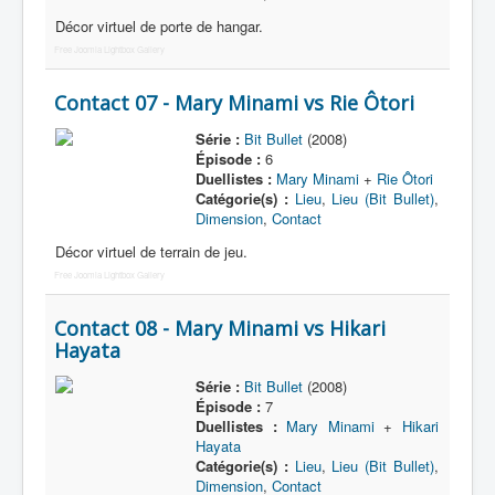
Décor virtuel de porte de hangar.
Free Joomla Lightbox Gallery
Contact 07 - Mary Minami vs Rie Ôtori
Série :
Bit Bullet
(2008)
Épisode :
6
Duellistes :
Mary Minami
+
Rie Ôtori
Catégorie(s) :
Lieu
,
Lieu (Bit Bullet)
,
Dimension
,
Contact
Décor virtuel de terrain de jeu.
Free Joomla Lightbox Gallery
Contact 08 - Mary Minami vs Hikari
Hayata
Série :
Bit Bullet
(2008)
Épisode :
7
Duellistes :
Mary Minami
+
Hikari
Hayata
Catégorie(s) :
Lieu
,
Lieu (Bit Bullet)
,
Dimension
,
Contact