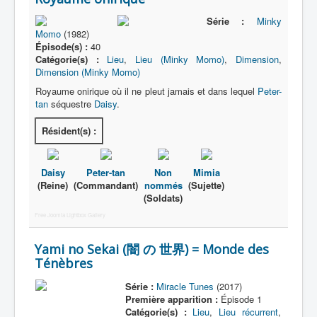
Série :
Minky
Momo
(1982)
Épisode(s) :
40
Catégorie(s) :
Lieu
,
Lieu (Minky Momo)
,
Dimension
,
Dimension (Minky Momo)
Royaume onirique où il ne pleut jamais et dans lequel
Peter-
tan
séquestre
Daisy
.
Résident(s) :
Daisy
Peter-tan
Non
Mimia
(Reine)
(Commandant)
nommés
(Sujette)
(Soldats)
Free Joomla Lightbox Gallery
Yami no Sekai (闇 の 世界) = Monde des
Ténèbres
Série :
Miracle Tunes
(2017)
Première apparition :
Épisode 1
Catégorie(s) :
Lieu
,
Lieu récurrent
,