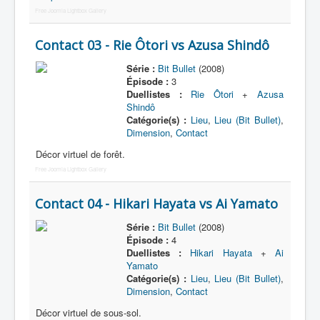
Free Joomla Lightbox Gallery
Contact 03 - Rie Ôtori vs Azusa Shindô
Série :
Bit Bullet
(2008)
Épisode :
3
Duellistes :
Rie Ôtori
+
Azusa
Shindô
Catégorie(s) :
Lieu
,
Lieu (Bit Bullet)
,
Dimension
,
Contact
Décor virtuel de forêt.
Free Joomla Lightbox Gallery
Contact 04 - Hikari Hayata vs Ai Yamato
Série :
Bit Bullet
(2008)
Épisode :
4
Duellistes :
Hikari Hayata
+
Ai
Yamato
Catégorie(s) :
Lieu
,
Lieu (Bit Bullet)
,
Dimension
,
Contact
Décor virtuel de sous-sol.