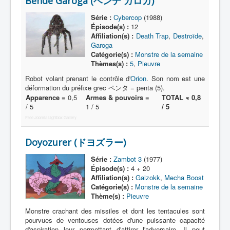
Bende Garoga (ベンデ ガロガ)
Lexique
Série :
Cybercop
(1988)
Série
Épisode(s) :
12
Affiliation(s) :
Death Trap
,
Destroïde
,
Acteur
Garoga
Catégorie(s) :
Monstre de la semaine
Équipe
Thèmes(s) :
5
,
Pieuvre
Personnage
Robot volant prenant le contrôle d'
Orion
. Son nom est une
déformation du préfixe grec ペンタ = penta (5).
Transformation
Apparence =
0,5
Armes & pouvoirs =
TOTAL ≈ 0,8
/ 5
1 / 5
/ 5
Équipement
Free Joomla Lightbox Gallery
Mecha
Doyozurer (ドヨズラー)
Objet
Série :
Zambot 3
(1977)
Lieu
Épisode(s) :
4 + 20
Affiliation(s) :
Gaizokk
,
Mecha Boost
Épisode
Catégorie(s) :
Monstre de la semaine
Référence
Thème(s) :
Pieuvre
Monstre crachant des missiles et dont les tentacules sont
Fanservice
pourvues de ventouses dotées d'une puissante capacité
d'aspiration leur permettant d'attirer l'adversaire. Il peut
Générique