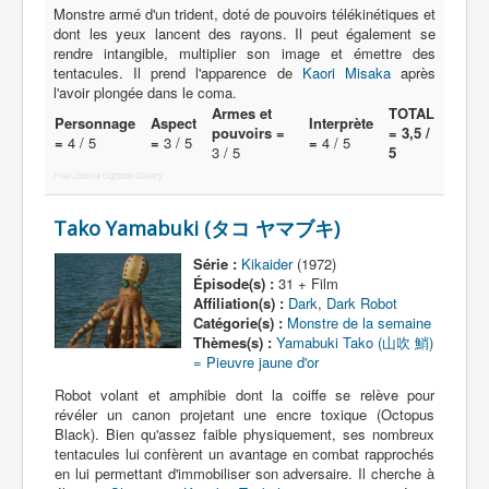
Monstre armé d'un trident, doté de pouvoirs télékinétiques et
dont les yeux lancent des rayons. Il peut également se
rendre intangible, multiplier son image et émettre des
tentacules. Il prend l'apparence de
Kaori Misaka
après
l'avoir plongée dans le coma.
Armes et
TOTAL
Personnage
Aspect
Interprète
pouvoirs =
= 3,5 /
=
4 / 5
=
3 / 5
=
4 / 5
3 / 5
5
Free Joomla Lightbox Gallery
Tako Yamabuki (タコ ヤマブキ)
Série :
Kikaider
(1972)
Épisode(s) :
31 + Film
Affiliation(s) :
Dark
,
Dark Robot
Catégorie(s) :
Monstre de la semaine
Thèmes(s) :
Yamabuki Tako (山吹 鮹)
= Pieuvre jaune d'or
Robot volant et amphibie dont la coiffe se relève pour
révéler un canon projetant une encre toxique (Octopus
Black). Bien qu'assez faible physiquement, ses nombreux
tentacules lui confèrent un avantage en combat rapprochés
en lui permettant d'immobiliser son adversaire. Il cherche à