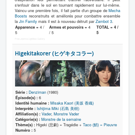
s'enfouir dans le sol en tournant rapidement sur lui-même.
Vaincu une première fois, il fait partie d'un groupe de
Mecha
Protagoniste
Boosts
reconstruits et améliorés pour combattre ensemble
la
Jin Family
mais il est à nouveau détruit par
Zambot 3
.
Entourage
Apparence =
4 /
Armes et pouvoirs =
4
TOTAL = 4 /
5
/ 5
5
Antagoniste
Free Joomla Lightbox Gallery
Monstre
Higekitakorer (ヒゲキタコラー)
Autre
Animal
Race
Archétype
Série :
Denziman
(1980)
_
Épisode(s) :
6
[]
Identité humaine :
Misaka Kaori (美坂 香織)
Interprète :
Ishijima Miki (石島 美樹)
_
Affiliation(s) :
Vader
,
Monstre Vader
Nom
Catégorie(s) :
Monstre de la semaine
Thème(s) :
Higeki (悲劇) = Tragédie +
Taco (鮹) = Pieuvre
Thème
Numéro :
5