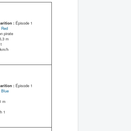
rition :
Épisode 1
 Red
n pirate
6,3 m
t
km/h
rition :
Épisode 1
 Blue
1 m
h 1