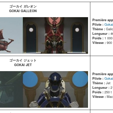
ゴーカイ ガレオン
GOKAI GALLEON
Première appa
Pilote :
Gokai
Thème :
Galio
Longueur :
4
Poids :
1 000 
Vitesse :
900 
ゴーカイ ジェット
GOKAI JET
Première appa
Pilote :
Gokai
Thème :
Jet
Longueur :
2
Poids :
250 t
Vitesse :
Mac