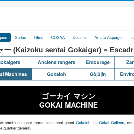
iques
Séries
Films
COSAA
Dessins
Artiste Asperger
L
izoku sentai Gokaiger) = Escadron
okaigers
Anciens rangers
Entourage
Za
ai Machines
Gokaioh
Gôjûjin
Envir
ゴーカイ マシン
GOKAI MACHINE
e combinent pour former leur robot géant
Gokaioh
. Le
Gokai Galleon
, don
e quartier général.