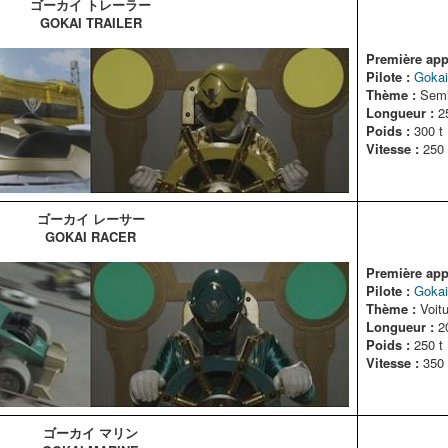
ゴーカイ トレーラー
GOKAI TRAILER
Première appa
Pilote :
Gokai
Thème :
Semi
Longueur :
2
Poids :
300 t
Vitesse :
250 
ゴーカイ レーサー
GOKAI RACER
Première appa
Pilote :
Gokai
Thème :
Voitu
Longueur :
2
Poids :
250 t
Vitesse :
350 
ゴーカイ マリン