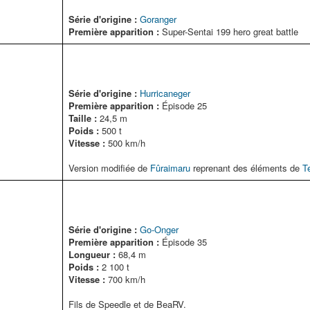
Série d'origine :
Goranger
Première apparition :
Super-Sentai 199 hero great battle
Série d'origine :
Hurricaneger
Première apparition :
Épisode 25
Taille :
24,5 m
Poids :
500 t
Vitesse :
500 km/h
Version modifiée de
Fûraimaru
reprenant des éléments de
T
Série d'origine :
Go-Onger
Première apparition :
Épisode 35
Longueur :
68,4 m
Poids :
2 100 t
Vitesse :
700 km/h
Fils de Speedle et de BeaRV.