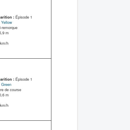
rition :
Épisode 1
 Yellow
-remorque
5,9 m
km/h
rition :
Épisode 1
 Green
re de course
0,6 m
km/h