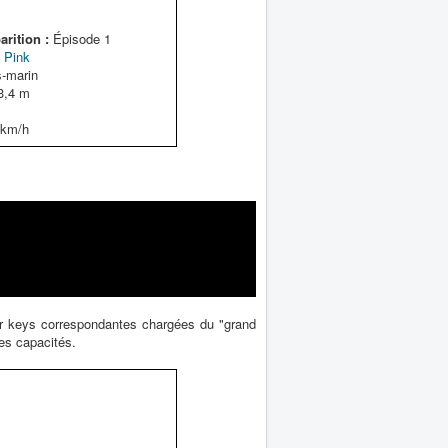
rition :
Épisode 1
 Pink
-marin
3,4 m
km/h
er keys correspondantes chargées du "grand
les capacités.