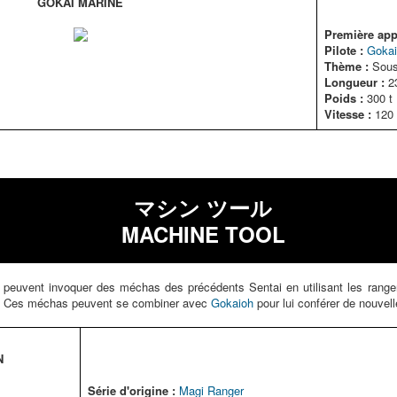
GOKAI MARINE
Première appa
Pilote :
Gokai
Thème :
Sous
Longueur :
2
Poids :
300 t
Vitesse :
120 
マシン ツール
MACHINE TOOL
peuvent invoquer des méchas des précédents Sentai en utilisant les rang
nt. Ces méchas peuvent se combiner avec
Gokaioh
pour lui conférer de nouvel
N
Série d'origine :
Magi Ranger