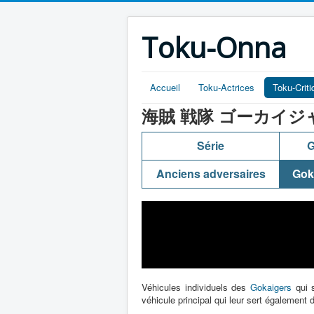
Toku-Onna
Accueil
Toku-Actrices
Toku-Crit
海賊 戦隊 ゴーカイジャー (Ka
Série
G
Anciens adversaires
Gok
Véhicules individuels des
Gokaigers
qui s
véhicule principal qui leur sert également d