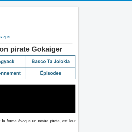
exique
 pirate Gokaiger
ngyack
Basco Ta Jolokia
onnement
Épisodes
t la forme évoque un navire pirate, est leur