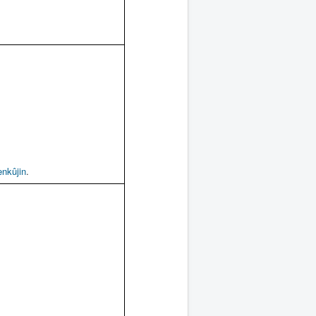
enkûjin
.