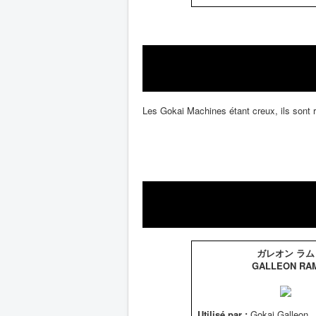
Les Gokai Machines étant creux, ils sont r
ガレオン ラム
GALLEON RA
Utilisé par :
Gokai Galleon