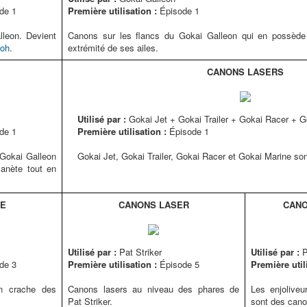
de 1
Première utilisation :
Épisode 1
lleon. Devient
Canons sur les flancs du Gokai Galleon qui en possède 
ioh
.
extrémité de ses ailes.
CANONS LASERS
Utilisé par :
Gokai Jet + Gokai Trailer + Gokai Racer + G
de 1
Première utilisation :
Épisode 1
Gokai Galleon
Gokai Jet, Gokai Trailer, Gokai Racer et Gokai Marine so
lanète tout en
ME
CANONS LASER
CANO
Utilisé par :
Pat Striker
Utilisé par :
P
de 3
Première utilisation :
Épisode 5
Première util
n crache des
Canons lasers au niveau des phares de
Les enjoliveu
Pat Striker.
sont des canon