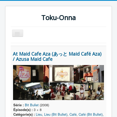
Toku-Onna
Basculer
la
navigation
Accueil
At Maid Cafe Aza (あっと Maid Café Aza)
Toku-Actrices
/ Azusa Maid Cafe
Toku-Critiques
Séries
Films
COSAA
Dessins
Série :
Bit Bullet
(2008)
Artiste Asperger
Épisode(s) :
3 + 8
Catégorie(s) :
Lieu
,
Lieu (Bit Bullet)
,
Café
,
Café (Bit Bullet)
,