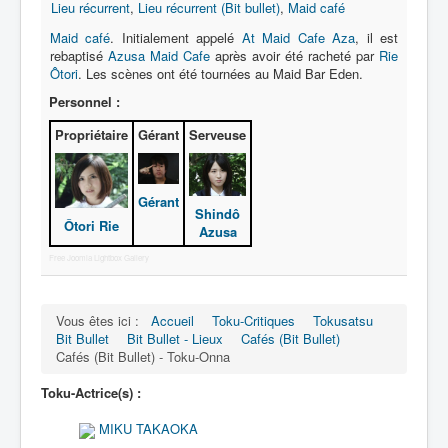
Lexique
Lieu récurrent
,
Lieu récurrent (Bit bullet)
,
Maid café
Maid café
. Initialement appelé
At Maid Cafe Aza
, il est
Bit Bullet (ビット バレット)
rebaptisé
Azusa Maid Cafe
après avoir été racheté par
Rie
Ôtori
. Les scènes ont été tournées au Maid Bar Eden.
Série
Personnel :
Personnages
Propriétaire
Gérant
Serveuse
Objets
Lieux
Gérant
Shindô
Ôtori Rie
Azusa
Épisodes
Free Joomla Lightbox Gallery
Chronologie
Références
Vous êtes ici :
Accueil
Toku-Critiques
Tokusatsu
Fanservice
Bit Bullet
Bit Bullet - Lieux
Cafés (Bit Bullet)
Cafés (Bit Bullet) - Toku-Onna
Tous
Toku-Actrice(s) :
Récurrents
MIKU TAKAOKA
Cafés