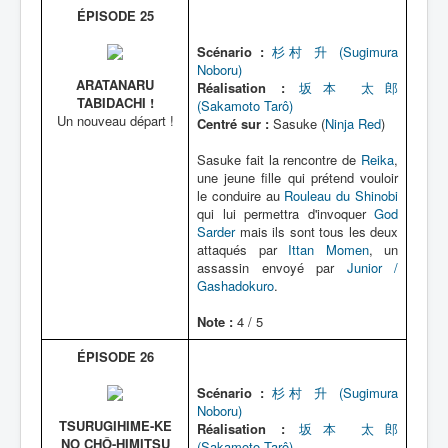
ÉPISODE 25
Scénario :
杉村 升 (Sugimura
Noboru)
ARATANARU
Réalisation :
坂本 太郎
TABIDACHI !
(Sakamoto Tarô)
Un nouveau départ !
Centré sur :
Sasuke (
Ninja Red
)
Sasuke fait la rencontre de
Reika
,
une jeune fille qui prétend vouloir
le conduire au
Rouleau du Shinobi
qui lui permettra d'invoquer
God
Sarder
mais ils sont tous les deux
attaqués par
Ittan Momen
, un
assassin envoyé par
Junior /
Gashadokuro
.
Note :
4 / 5
ÉPISODE 26
Scénario :
杉村 升 (Sugimura
Noboru)
TSURUGIHIME-KE
Réalisation :
坂本 太郎
NO CHÔ-HIMITSU
(Sakamoto Tarô)