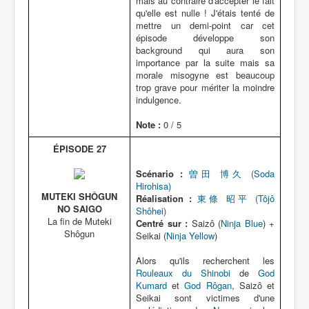
mais au contraire d'accepter le fait
qu'elle est nulle ! J'étais tenté de
mettre un demi-point car cet
épisode développe son
background qui aura son
importance par la suite mais sa
morale misogyne est beaucoup
trop grave pour mériter la moindre
indulgence.
Note :
0 / 5
ÉPISODE 27
Scénario :
曽田 博久 (Soda
Hirohisa)
MUTEKI SHÔGUN
Réalisation :
東條 昭平 (Tôjô
NO SAIGO
Shôhei)
La fin de Muteki
Centré sur :
Saizô (
Ninja Blue
) +
Shôgun
Seikai (
Ninja Yellow
)
Alors qu'ils recherchent les
Rouleaux du Shinobi
de
God
Kumard
et
God Rôgan
, Saizô et
Seikai sont victimes d'une