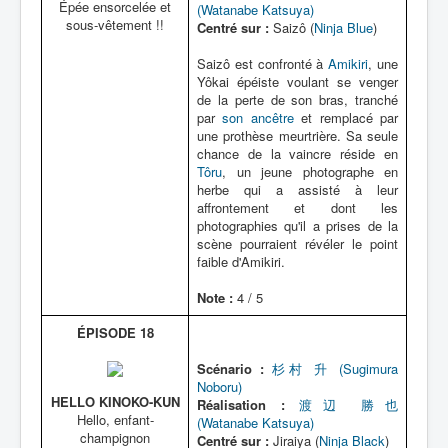
Épée ensorcelée et
(Watanabe Katsuya)
sous-vêtement !!
Centré sur :
Saizô (
Ninja Blue
)
Saizô est confronté à
Amikiri
, une
Yôkai épéiste voulant se venger
de la perte de son bras, tranché
par
son ancêtre
et remplacé par
une prothèse meurtrière. Sa seule
chance de la vaincre réside en
Tôru
, un jeune photographe en
herbe qui a assisté à leur
affrontement et dont les
photographies qu'il a prises de la
scène pourraient révéler le point
faible d'Amikiri.
Note :
4 / 5
ÉPISODE 18
Scénario :
杉村 升 (Sugimura
Noboru)
HELLO KINOKO-KUN
Réalisation :
渡辺 勝也
Hello, enfant-
(Watanabe Katsuya)
champignon
Centré sur :
Jiraiya (
Ninja Black
)