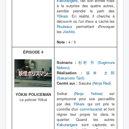
Kakurangers
, fait son entrée mais
à la surprise des quatre autres,
semble prendre le parti des
Yôkais
. En réalité, il cherche à
découvrir où l'un d'eux a caché les
Rouleaux
permettant d'invoquer
les
Jûshôs
.
Note :
4 / 5
ÉPISODE 4
Scénario :
杉村 升 (Sugimura
Noboru)
Réalisation :
坂本 太郎
(Sakamoto Tarô)
Centré sur :
Sasuke (
Ninja Red
)
Seikai (
Ninja Yellow
) est
YÔKAI POLICEMAN
emprisonné pour une peccadille
Le policier Yôkai
par des
Yôkais
qui ont pris le
contrôle d'un
commissariat
et font
régner leur propre loi dans le
quartier. Quand les autres
Kakurangers
sont capturés en