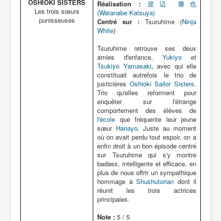
OSHIOKI SISTERS
Réalisation :
渡辺 勝也
Les trois sœurs
(Watanabe Katsuya)
punisseuses
Centré sur :
Tsuruhime (
Ninja
White
)
Tsuruhime retrouve ses deux
amies d'enfance,
Yukiyo
et
Tsukiyo Yamasaki
, avec qui elle
constituait autrefois le trio de
justicières
Oshioki Sailor Sisters
.
Trio qu'elles reforment pour
enquêter sur l'étrange
comportement des élèves de
l'
école
que fréquente leur jeune
sœur
Hanayo
. Juste au moment
où on avait perdu tout espoir, on a
enfin droit à un bon épisode centré
sur Tsuruhime qui s'y montre
badass, intelligente et efficace, en
plus de nous offrir un sympathique
hommage à
Shushutorian
dont il
réunit les trois actrices
principales.
Note :
5 / 5