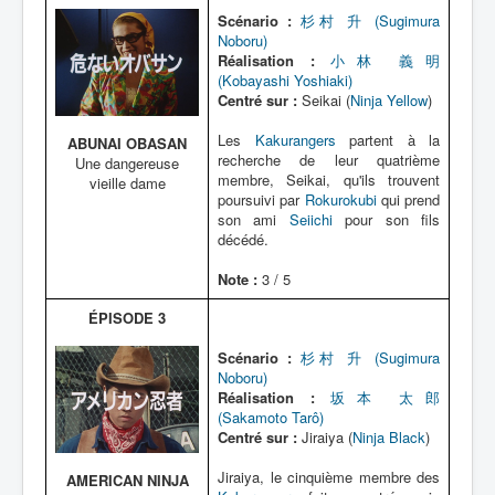
Scénario :
杉村 升 (Sugimura
Noboru)
Réalisation :
小林 義明
(Kobayashi Yoshiaki)
Centré sur :
Seikai (
Ninja Yellow
)
Les
Kakurangers
partent à la
ABUNAI OBASAN
recherche de leur quatrième
Une dangereuse
membre, Seikai, qu'ils trouvent
vieille dame
poursuivi par
Rokurokubi
qui prend
son ami
Seiichi
pour son fils
décédé.
Note :
3 / 5
ÉPISODE 3
Scénario :
杉村 升 (Sugimura
Noboru)
Réalisation :
坂本 太郎
(Sakamoto Tarô)
Centré sur :
Jiraiya (
Ninja Black
)
Jiraiya, le cinquième membre des
AMERICAN NINJA