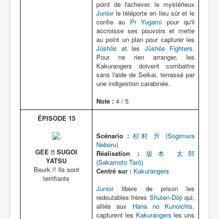
point de l'achever, le mystérieux
Junior
le téléporte en lieu sûr et le
confie au
Pr Yugami
pour qu'il
accroisse ses pouvoirs et mette
au point un plan pour capturer les
Jûshôs
et les
Jûshôs Fighters
.
Pour ne rien arranger, les
Kakurangers doivent combattre
sans l'aide de Seikai, terrassé par
une indigestion carabinée.
Note :
4 / 5
ÉPISODE 15
Scénario :
杉村 升 (Sugimura
Noboru)
GEE !! SUGOI
Réalisation :
坂本 太郎
YATSU
(Sakamoto Tarô)
Beurk !! Ils sont
Centré sur :
Kakurangers
terrifiants
Junior
libère de prison les
redoutables frères
Shuten-Dôji
qui,
alliés aux
Hana no Kunoichis
,
capturent les
Kakurangers
les uns