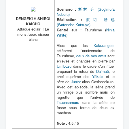
Scénario :
杉村 升 (Sugimura
Noboru)
DENGEKI !! SHIROI
Réalisation :
渡辺 勝也
KAICHÔ
(Watanabe Katsuya)
Attaque éclair !! Le
Centré sur :
Tsuruhime (
Ninja
monstrueux oiseau
White
)
blanc
Alors que les
Kakurangers
célèbrent l'anniversaire de
Tsuruhime,
deux de ses amis
sont
enlevés et changés en pierre par
Umibôzu
dans le cadre d'un rituel
préparant le retour de
Daimaô
, le
chef suprême des
Yôkais
et le
père de
Junior
alias Gashadokuro.
Avec cet épisode, la série prend
un virage plus sombre mais on
regrette que l'arrivée de
Tsubasamaru
dans la série se
fasse sous forme de deus ex
machina.
Note :
4,5 / 5