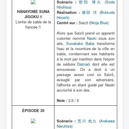
Scénario :
曽田 博久 (Soda
Hirohisa)
HANAYOME SUNA
Réalisation :
佛田 洋 (Butsuda
JIGOKU !!
Hiroshi)
L'enfer de sable de la
Centré sur :
Saizô (
Ninja Blue
)
fiancée !!
Alors que Saizô prend un apprenti
cuisinier nommé
Naoki
sous son
aile,
Sunakake Baba
transforme
l'eau et la nourriture de la ville en
sable, condamnant ses habitants
à la mort par inanition dans l'espoir
de séduire
Daimaô
dont elle est
amoureuse. On a droit à un
passage assez cool où Saizô,
aveuglé par son adversaire,
l'affronte en étant guidé par Naoki
accroché à son dos.
Note :
3,5 / 5
ÉPISODE 35
Scénario :
荒川 稔久 (Arakawa
Naruhisa)