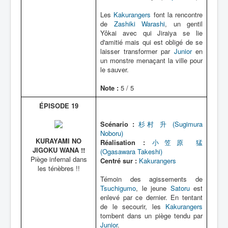
Les
Kakurangers
font la rencontre
de
Zashiki Warashi
, un gentil
Yôkai avec qui Jiraiya se lie
d'amitié mais qui est obligé de se
laisser transformer par
Junior
en
un monstre menaçant la ville pour
le sauver.
Note :
5 / 5
ÉPISODE 19
Scénario :
杉村 升 (Sugimura
Noboru)
KURAYAMI NO
Réalisation :
小笠原 猛
JIGOKU WANA !!
(Ogasawara Takeshi)
Piège infernal dans
Centré sur :
Kakurangers
les ténèbres !!
Témoin des agissements de
Tsuchigumo
, le jeune
Satoru
est
enlevé par ce dernier. En tentant
de le secourir, les
Kakurangers
tombent dans un piège tendu par
Junior
.