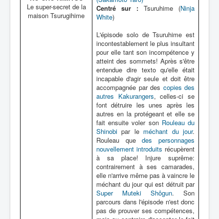
Le super-secret de la
Centré sur :
Tsuruhime (
Ninja
maison Tsurugihime
White
)
L'épisode solo de Tsuruhime est
incontestablement le plus insultant
pour elle tant son incompétence y
atteint des sommets! Après s'être
entendue dire texto qu'elle était
incapable d'agir seule et doit être
accompagnée par des
copies des
autres Kakurangers
, celles-ci se
font détruire les unes après les
autres en la protégeant et elle se
fait ensuite voler son
Rouleau du
Shinobi
par le
méchant du jour
.
Rouleau que
des personnages
nouvellement introduits
récupèrent
à sa place! Injure suprême:
contrairement à ses camarades,
elle n'arrive même pas à vaincre le
méchant du jour qui est détruit par
Super Muteki Shôgun
. Son
parcours dans l'épisode n'est donc
pas de prouver ses compétences,