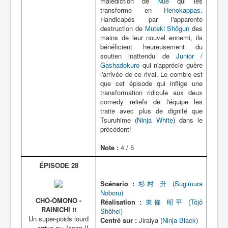
malédiction de
Nue
qui les
transforme en
Henokappas
.
Handicapés par l'apparente
destruction de
Muteki Shôgun
des
mains de leur nouvel ennemi, ils
bénéficient heureusement du
soutien inattendu de
Junior /
Gashadokuro
qui n'apprécie guère
l'arrivée de ce rival. Le comble est
que cet épisode qui inflige une
transformation ridicule aux deux
comedy reliefs de l'équipe les
traite avec plus de dignité que
Tsuruhime (
Ninja White
) dans le
précédent!
Note :
4 / 5
ÉPISODE 28
Scénario :
杉村 升 (Sugimura
Noboru)
CHÔ-ÔMONO -
Réalisation :
東條 昭平 (Tôjô
RAINICHI !!
Shôhei)
Un super-poids lourd
Centré sur :
Jiraiya (
Ninja Black
)
... arrive au Japon !!