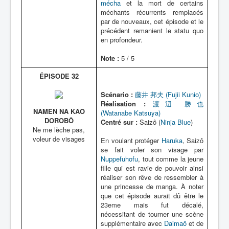
mécha
et la mort de certains
méchants récurrents remplacés
par de nouveaux, cet épisode et le
précédent remanient le statu quo
en profondeur.
Note :
5 / 5
ÉPISODE 32
Scénario :
藤井 邦夫 (Fujii Kunio)
Réalisation :
渡辺 勝也
NAMEN NA KAO
(Watanabe Katsuya)
DOROBÔ
Centré sur :
Saizô (
Ninja Blue
)
Ne me lèche pas,
voleur de visages
En voulant protéger
Haruka
, Saizô
se fait voler son visage par
Nuppefuhofu
, tout comme la jeune
fille qui est ravie de pouvoir ainsi
réaliser son rêve de ressembler à
une princesse de manga. À noter
que cet épisode aurait dû être le
23eme mais fut décalé,
nécessitant de tourner une scène
supplémentaire avec
Daimaô
et de