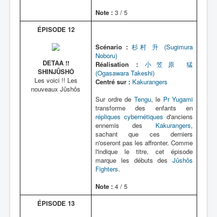
Note :
3 / 5
ÉPISODE 12
Scénario :
杉村 升 (Sugimura
Noboru)
DETAA !!
Réalisation :
小笠原 猛
SHINJÛSHÔ
(Ogasawara Takeshi)
Les voici !! Les
Centré sur :
Kakurangers
nouveaux Jûshôs
Sur ordre de
Tengu
, le
Pr Yugami
transforme des enfants en
répliques cybernétiques
d'anciens
ennemis des
Kakurangers
,
sachant que ces derniers
n'oseront pas les affronter. Comme
l'indique le titre, cet épisode
marque les débuts des
Jûshôs
Fighters
.
Note :
4 / 5
ÉPISODE 13