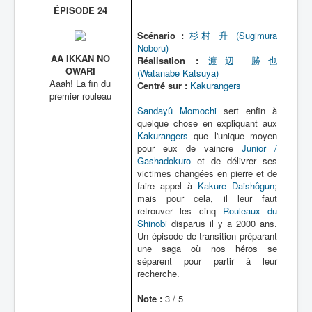
ÉPISODE 24
Scénario :
杉村 升 (Sugimura
Noboru)
AA IKKAN NO
Réalisation :
渡辺 勝也
OWARI
(Watanabe Katsuya)
Aaah! La fin du
Centré sur :
Kakurangers
premier rouleau
Sandayû Momochi
sert enfin à
quelque chose en expliquant aux
Kakurangers
que l'unique moyen
pour eux de vaincre
Junior /
Gashadokuro
et de délivrer ses
victimes changées en pierre et de
faire appel à
Kakure Daishôgun
;
mais pour cela, il leur faut
retrouver les cinq
Rouleaux du
Shinobi
disparus il y a 2000 ans.
Un épisode de transition préparant
une saga où nos héros se
séparent pour partir à leur
recherche.
Note :
3 / 5