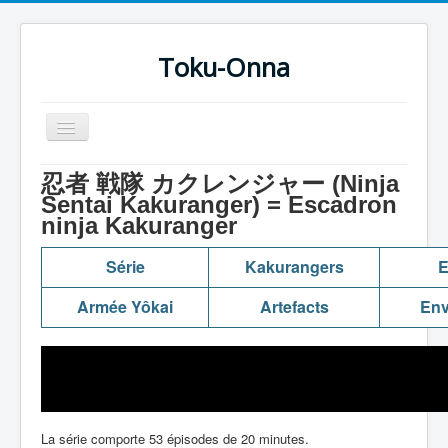
Toku-Onna
Basculer
la
navigation
Accueil
忍者 戦隊 カクレンジャー (Ninja
Sentai Kakuranger) = Escadron
Toku-Actrices
ninja Kakuranger
Toku-Critiques
Série
Kakurangers
E
Séries
Armée Yôkai
Artefacts
Env
Films
COSAA
Dessins
Artiste Asperger
La série comporte 53 épisodes de 20 minutes.