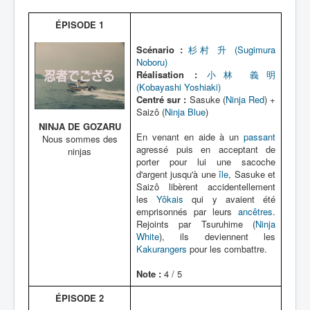
Lexique
ÉPISODE 1
Scénario :
杉村 升 (Sugimura
Noboru)
Réalisation :
小林 義明
(Kobayashi Yoshiaki)
Centré sur :
Sasuke (
Ninja Red
) +
Saizô (
Ninja Blue
)
NINJA DE GOZARU
En venant en aide à un
passant
Nous sommes des
agressé puis en acceptant de
ninjas
porter pour lui une sacoche
d'argent jusqu'à une
île
, Sasuke et
Saizô libèrent accidentellement
les
Yôkais
qui y avaient été
emprisonnés par leurs
ancêtres
.
Rejoints par Tsuruhime (
Ninja
White
), ils deviennent les
Kakurangers
pour les combattre.
Note :
4 / 5
ÉPISODE 2