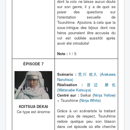
dont la voix ne laisse aucun doute
sur son genre, il y a de quoi se
poser des questions sur
l'orientation sexuelle de
Tsuruhime. Ajoutons à cela que la
sous-intrigue des bijoux dont nos
héros pourraient être accusés du
vol est oubliée aussitôt après
avoir été introduite!
Note :
1 / 5
ÉPISODE 7
Scénario :
荒川 稔久 (Arakawa
Naruhisa)
Réalisation :
渡辺 勝也
(Watanabe Katsuya)
Centré sur :
Seikai (
Ninja Yellow
)
+ Tsuruhime (
Ninja White
)
KOITSUA DEKAI
Grâce à un scénariste la traitant
Ce type est énorme
avec plus de respect, Tsuruhime
redore quelque peu son blason
dans cet épisode où elle cherche