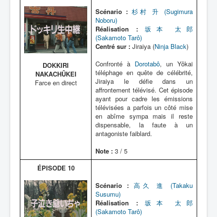
Scénario :
杉村 升 (Sugimura
Noboru)
Réalisation :
坂本 太郎
(Sakamoto Tarô)
Centré sur :
Jiraiya (
Ninja Black
)
Confronté à
Dorotabô
, un Yôkai
DOKKIRI
téléphage en quête de célébrité,
NAKACHÛKEI
Jiraiya le défie dans un
Farce en direct
affrontement télévisé. Cet épisode
ayant pour cadre les émissions
télévisées a parfois un côté mise
en abîme sympa mais il reste
dispensable, la faute à un
antagoniste faiblard.
Note :
3 / 5
ÉPISODE 10
Scénario :
高久 進 (Takaku
Susumu)
Réalisation :
坂本 太郎
(Sakamoto Tarô)