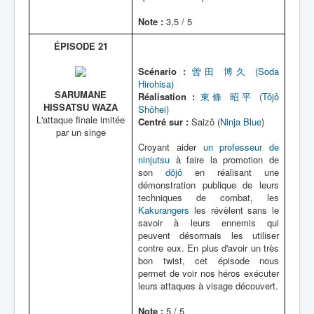
Note :
3,5 / 5
ÉPISODE 21
Scénario :
曽田 博久 (Soda
Hirohisa)
SARUMANE
Réalisation :
東條 昭平 (Tôjô
HISSATSU WAZA
Shôhei)
L'attaque finale imitée
Centré sur :
Saizô (
Ninja Blue
)
par un singe
Croyant aider
un professeur de
ninjutsu
à faire la promotion de
son
dôjô
en réalisant une
démonstration publique de leurs
techniques de combat, les
Kakurangers
les révèlent sans le
savoir à leurs ennemis qui
peuvent désormais les utiliser
contre eux. En plus d'avoir un très
bon twist, cet épisode nous
permet de voir nos héros exécuter
leurs attaques à visage découvert.
Note :
5 / 5