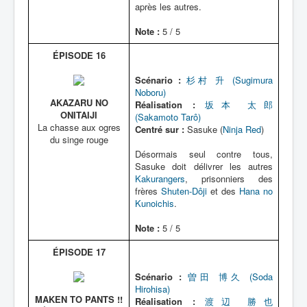
après les autres.
Note :
5 / 5
ÉPISODE 16
Scénario :
杉村 升 (Sugimura
Noboru)
AKAZARU NO
Réalisation :
坂本 太郎
ONITAIJI
(Sakamoto Tarô)
La chasse aux ogres
Centré sur :
Sasuke (
Ninja Red
)
du singe rouge
Désormais seul contre tous,
Sasuke doit délivrer les autres
Kakurangers
, prisonniers des
frères
Shuten-Dôji
et des
Hana no
Kunoichis
.
Note :
5 / 5
ÉPISODE 17
Scénario :
曽田 博久 (Soda
Hirohisa)
MAKEN TO PANTS !!
Réalisation :
渡辺 勝也