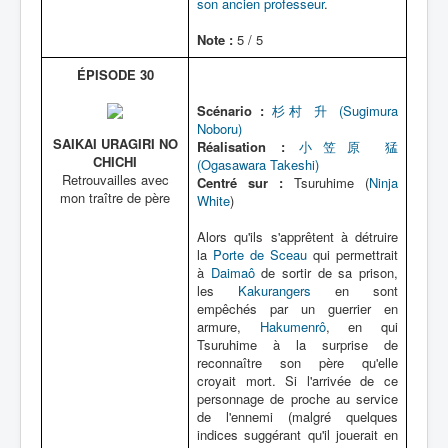
son ancien professeur
.
Note :
5 / 5
ÉPISODE 30
Scénario :
杉村 升 (Sugimura
Noboru)
SAIKAI URAGIRI NO
Réalisation :
小笠原 猛
CHICHI
(Ogasawara Takeshi)
Retrouvailles avec
Centré sur :
Tsuruhime (
Ninja
mon traître de père
White
)
Alors qu'ils s'apprêtent à détruire
la
Porte de Sceau
qui permettrait
à
Daimaô
de sortir de sa prison,
les
Kakurangers
en sont
empêchés par un guerrier en
armure,
Hakumenrô
, en qui
Tsuruhime à la surprise de
reconnaître son père qu'elle
croyait mort. Si l'arrivée de ce
personnage de proche au service
de l'ennemi (malgré quelques
indices suggérant qu'il jouerait en