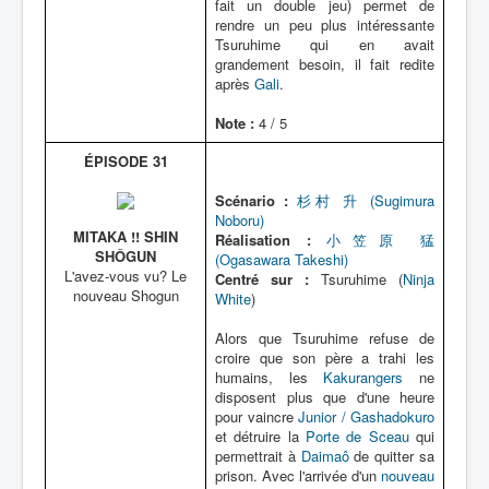
fait un double jeu) permet de
rendre un peu plus intéressante
Tsuruhime qui en avait
grandement besoin, il fait redite
après
Gali
.
Note :
4 / 5
ÉPISODE 31
Scénario :
杉村 升 (Sugimura
Noboru)
MITAKA !! SHIN
Réalisation :
小笠原 猛
SHÔGUN
(Ogasawara Takeshi)
L'avez-vous vu? Le
Centré sur :
Tsuruhime (
Ninja
nouveau Shogun
White
)
Alors que Tsuruhime refuse de
croire que son père a trahi les
humains, les
Kakurangers
ne
disposent plus que d'une heure
pour vaincre
Junior / Gashadokuro
et détruire la
Porte de Sceau
qui
permettrait à
Daimaô
de quitter sa
prison. Avec l'arrivée d'un
nouveau