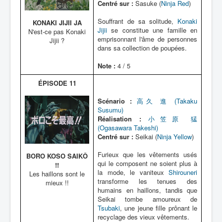
Centré sur :
Sasuke (
Ninja Red
)
Souffrant de sa solitude,
Konaki
KONAKI JIJII JA
Jijii
se constitue une famille en
N'est-ce pas Konaki
emprisonnant l'âme de personnes
Jijii ?
dans sa collection de poupées.
Note :
4 / 5
ÉPISODE 11
Scénario :
高久 進 (Takaku
Susumu)
Réalisation :
小笠原 猛
(Ogasawara Takeshi)
Centré sur :
Seikai (
Ninja Yellow
)
Furieux que les vêtements usés
BORO KOSO SAIKÔ
qui le composent ne soient plus à
!!
la mode, le vaniteux
Shirouneri
Les haillons sont le
transforme les tenues des
mieux !!
humains en haillons, tandis que
Seikai tombe amoureux de
Tsubaki
, une jeune fille prônant le
recyclage des vieux vêtements.