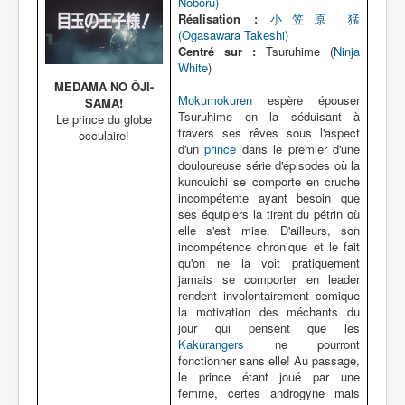
Noboru)
Réalisation :
小笠原 猛
(Ogasawara Takeshi)
Centré sur :
Tsuruhime (
Ninja
White
)
MEDAMA NO ÔJI-
Mokumokuren
espère épouser
SAMA!
Tsuruhime en la séduisant à
Le prince du globe
travers ses rêves sous l'aspect
occulaire!
d'un
prince
dans le premier d'une
douloureuse série d'épisodes où la
kunouichi se comporte en cruche
incompétente ayant besoin que
ses équipiers la tirent du pétrin où
elle s'est mise. D'ailleurs, son
incompétence chronique et le fait
qu'on ne la voit pratiquement
jamais se comporter en leader
rendent involontairement comique
la motivation des méchants du
jour qui pensent que les
Kakurangers
ne pourront
fonctionner sans elle! Au passage,
le prince étant joué par une
femme, certes androgyne mais