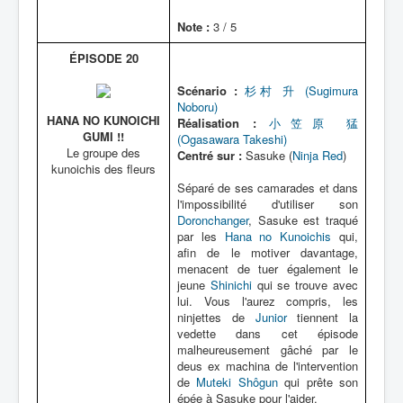
Note :
3 / 5
ÉPISODE 20
Scénario :
杉村 升 (Sugimura
Noboru)
HANA NO KUNOICHI
Réalisation :
小笠原 猛
GUMI !!
(Ogasawara Takeshi)
Le groupe des
Centré sur :
Sasuke (
Ninja Red
)
kunoichis des fleurs
Séparé de ses camarades et dans
l'impossibilité d'utiliser son
Doronchanger
, Sasuke est traqué
par les
Hana no Kunoichis
qui,
afin de le motiver davantage,
menacent de tuer également le
jeune
Shinichi
qui se trouve avec
lui. Vous l'aurez compris, les
ninjettes de
Junior
tiennent la
vedette dans cet épisode
malheureusement gâché par le
deus ex machina de l'intervention
de
Muteki Shôgun
qui prête son
épée à Sasuke pour l'aider.