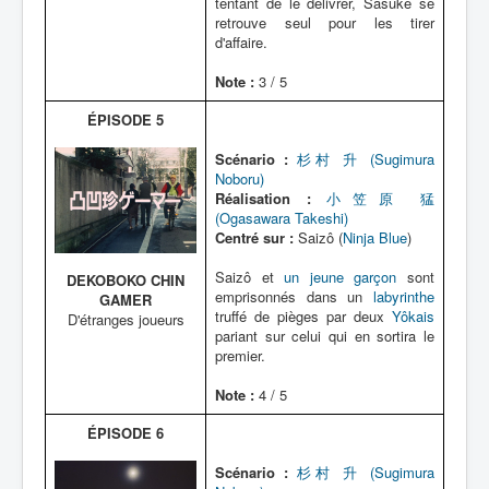
tentant de le délivrer, Sasuke se
retrouve seul pour les tirer
d'affaire.
Note :
3 / 5
ÉPISODE 5
Scénario :
杉村 升 (Sugimura
Noboru)
Réalisation :
小笠原 猛
(Ogasawara Takeshi)
Centré sur :
Saizô (
Ninja Blue
)
Saizô et
un jeune garçon
sont
DEKOBOKO CHIN
emprisonnés dans un
labyrinthe
GAMER
truffé de pièges par deux
Yôkais
D'étranges joueurs
pariant sur celui qui en sortira le
premier.
Note :
4 / 5
ÉPISODE 6
Scénario :
杉村 升 (Sugimura