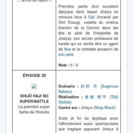
Première partie d'un excellent
diptyque dans lequel Jiraiya se
retrouve face à
Gali
(Incarné par
Shô Kosugi, vedette du cinéma
d'action de la Cannon dans les
80s et père de l'interprète de
Jiraiya), son ancien professeur de
karaté qui se révèle être un agent
de
Nue
et le véritable assassin de
son père
.
Note :
5 / 5
ÉPISODE 29
Scénario :
杉村 升 (Sugimura
Noboru)
SHIJÔ HAJI NO
Réalisation :
東條 昭平 (Tôjô
SUPER-BATTLE
Shôhei)
La première super-
Centré sur :
Jiraiya (
Ninja Black
)
battle de l'histoire
Suite et fin du dyptique avec
l'affrontement aussi spectaculaire
que tragique opposant Jiraiya à