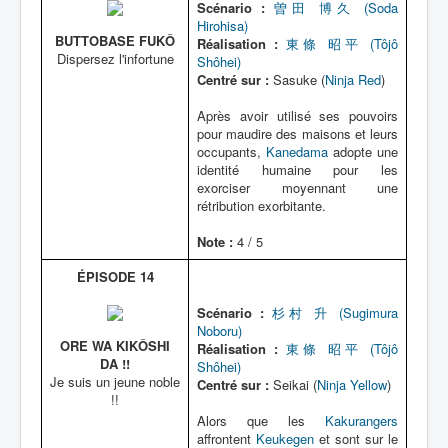
Scénario :
曽田 博久 (Soda
Hirohisa)
BUTTOBASE FUKÔ
Réalisation :
東條 昭平 (Tôjô
Dispersez l'infortune
Shôhei)
Centré sur :
Sasuke (
Ninja Red
)
Après avoir utilisé ses pouvoirs
pour maudire des maisons et leurs
occupants,
Kanedama
adopte une
identité humaine pour les
exorciser moyennant une
rétribution exorbitante.
Note :
4 / 5
ÉPISODE 14
Scénario :
杉村 升 (Sugimura
Noboru)
ORE WA KIKÔSHI
Réalisation :
東條 昭平 (Tôjô
DA !!
Shôhei)
Je suis un jeune noble
Centré sur :
Seikai (
Ninja Yellow
)
!!
Alors que les
Kakurangers
affrontent
Keukegen
et sont sur le