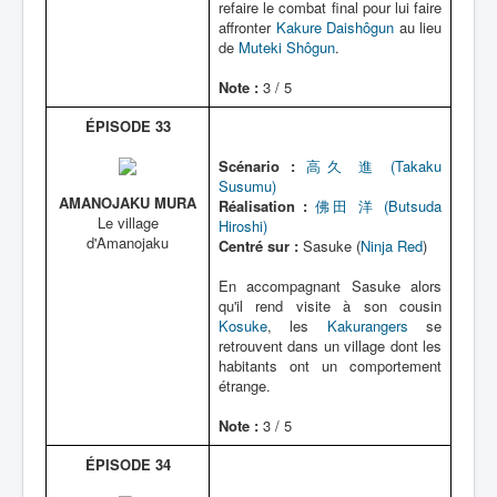
refaire le combat final pour lui faire
affronter
Kakure Daishôgun
au lieu
de
Muteki Shôgun
.
Note :
3 / 5
ÉPISODE 33
Scénario :
高久 進 (Takaku
Susumu)
AMANOJAKU MURA
Réalisation :
佛田 洋 (Butsuda
Le village
Hiroshi)
d'Amanojaku
Centré sur :
Sasuke (
Ninja Red
)
En accompagnant Sasuke alors
qu'il rend visite à son cousin
Kosuke
, les
Kakurangers
se
retrouvent dans un village dont les
habitants ont un comportement
étrange.
Note :
3 / 5
ÉPISODE 34