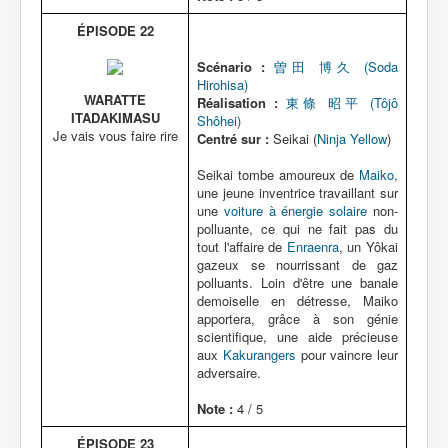
ÉPISODE 22
Scénario :
曽田 博久 (Soda
Hirohisa)
WARATTE
Réalisation :
東條 昭平 (Tôjô
ITADAKIMASU
Shôhei)
Je vais vous faire rire
Centré sur :
Seikai (
Ninja Yellow
)
Seikai tombe amoureux de
Maiko
,
une jeune inventrice travaillant sur
une
voiture à énergie solaire
non-
polluante, ce qui ne fait pas du
tout l'affaire de
Enraenra
, un Yôkai
gazeux se nourrissant de gaz
polluants. Loin d'être une banale
demoiselle en détresse, Maiko
apportera, grâce à son génie
scientifique, une aide précieuse
aux
Kakurangers
pour vaincre leur
adversaire.
Note :
4 / 5
ÉPISODE 23