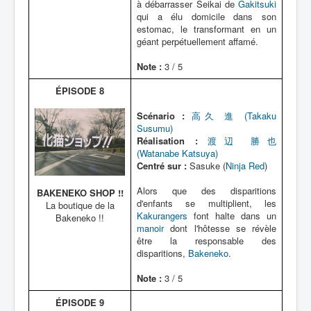
à débarrasser Seikai de
Gakitsuki
qui a élu domicile dans son
estomac, le transformant en un
géant perpétuellement affamé.
Note :
3 / 5
ÉPISODE 8
Scénario :
高久 進 (Takaku
Susumu)
Réalisation :
渡辺 勝也
(Watanabe Katsuya)
Centré sur :
Sasuke (
Ninja Red
)
Alors que des disparitions
BAKENEKO SHOP !!
d'enfants se multiplient, les
La boutique de la
Kakurangers
font halte dans un
Bakeneko !!
manoir
dont l'hôtesse se révèle
être la responsable des
disparitions,
Bakeneko
.
Note :
3 / 5
ÉPISODE 9