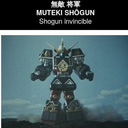
無敵 将軍
MUTEKI SHÔGUN
Shogun invincible