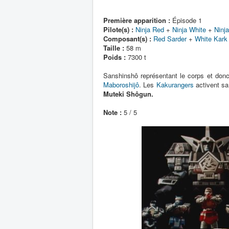
Première apparition :
Épisode 1
Pilote(s) :
Ninja Red
+
Ninja White
+
Ninj
Composant(s) :
Red Sarder
+
White Kark
Taille :
58 m
Poids :
7300 t
Sanshinshô représentant le corps et donc l
Maboroshijô
. Les
Kakurangers
activent sa
Muteki Shôgun.
Note :
5 / 5