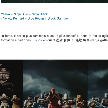
a Yellow
+
Ninja Blue
+
Ninja Black
+
Yellow Kumard
+
Blue Rôgan
+
Black Gammer
a force, il est le plus fort mais aussi le plus massif et donc le moins agil
 formation à partir des
Jûshôs
en criant
忍者 合体 ！ 無敵 将軍 (Ninja gattai ! 