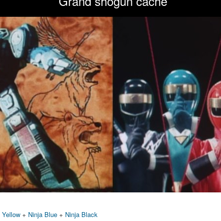
Grand shogun caché
a Yellow
+
Ninja Blue
+
Ninja Black