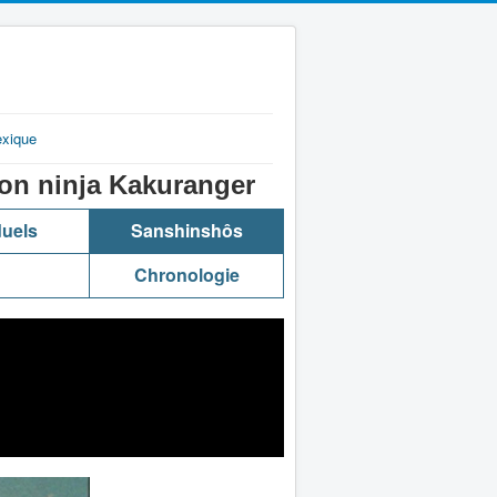
exique
 ninja Kakuranger
duels
Sanshinshôs
Chronologie