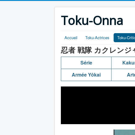
Toku-Onna
Accueil
Toku-Actrices
Toku-Crit
忍者 戦隊 カクレンジャー (Ni
Série
Kaku
Armée Yôkai
Art