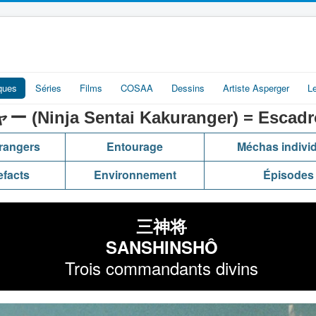
iques
Séries
Films
COSAA
Dessins
Artiste Asperger
L
nja Sentai Kakuranger) = Escadron
rangers
Entourage
Méchas indivi
efacts
Environnement
Épisodes
三神将
SANSHINSHÔ
Trois commandants divins