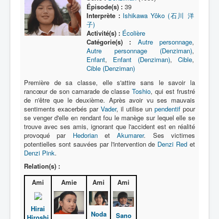
Lexique
Épisode(s) :
39
Interprète :
Ishikawa Yôko (石川 洋
Série
子)
Activité(s) :
Écolière
Acteur
Catégorie(s) :
Autre personnage
,
Autre personnage (Denziman)
,
Équipe
Enfant
,
Enfant (Denziman)
,
Cible
,
Cible (Denziman)
Personnage
Première de sa classe, elle s'attire sans le savoir la
Transformation
rancœur de son camarade de classe
Toshio
, qui est frustré
de n'être que le deuxième. Après avoir vu ses mauvais
Équipement
sentiments exacerbés par
Vader
, il utilise un
pendentif
pour
se venger d'elle en rendant fou le manège sur lequel elle se
Mecha
trouve avec ses amis, ignorant que l'accident est en réalité
provoqué par
Hedorian
et
Akumarer
. Ses victimes
Objet
potentielles sont sauvées par l'intervention de
Denzi Red
et
Denzi Pink
.
Lieu
Relation(s) :
Épisode
Ami
Amie
Ami
Ami
Référence
Fanservice
Hirai
Noda
Sano
Hiroshi
Générique