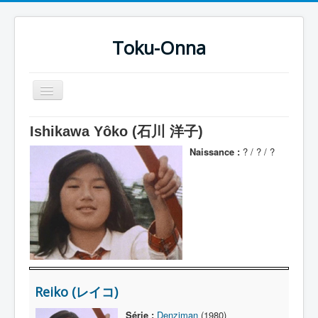
Toku-Onna
Basculer
la
navigation
Accueil
Ishikawa Yôko (石川 洋子)
Toku-Actrices
Naissance :
? / ? / ?
Toku-Critiques
Séries
Films
COSAA
Dessins
Reiko (レイコ)
Artiste Asperger
Série :
Denziman
(1980)