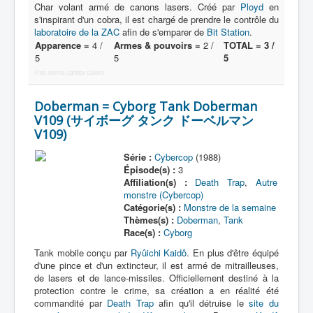
Lexique
Char volant armé de canons lasers. Créé par
Ployd
en
s'inspirant d'un cobra, il est chargé de prendre le contrôle du
Série
laboratoire de la ZAC
afin de s'emparer de
Bit Station
.
Apparence =
4 /
Armes & pouvoirs =
2 /
TOTAL = 3 /
Acteur
5
5
5
Free Joomla Lightbox Gallery
Équipe
Personnage
Doberman = Cyborg Tank Doberman
V109 (サイボーグ タンク ドーベルマン
Transformation
V109)
Équipement
Série :
Cybercop
(1988)
Épisode(s) :
3
Mecha
Affiliation(s) :
Death Trap
,
Autre
monstre (Cybercop)
Objet
Catégorie(s) :
Monstre de la semaine
Lieu
Thèmes(s) :
Doberman
,
Tank
Race(s) :
Cyborg
Épisode
Tank mobile conçu par
Ryûichi Kaidô
. En plus d'être équipé
d'une pince et d'un extincteur, il est armé de mitrailleuses,
Référence
de lasers et de lance-missiles. Officiellement destiné à la
protection contre le crime, sa création a en réalité été
Fanservice
commandité par
Death Trap
afin qu'il détruise le
site du
Générique