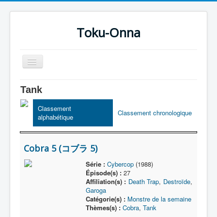
Toku-Onna
Basculer
la
navigation
Accueil
Tank
Toku-Actrices
Classement
Classement chronologique
alphabétique
Toku-Critiques
Séries
Cobra 5 (コブラ 5)
Films
Série :
Cybercop
(1988)
COSAA
Épisode(s) :
27
Affiliation(s) :
Death Trap
,
Destroïde
,
Dessins
Garoga
Catégorie(s) :
Monstre de la semaine
Artiste Asperger
Thèmes(s) :
Cobra
,
Tank