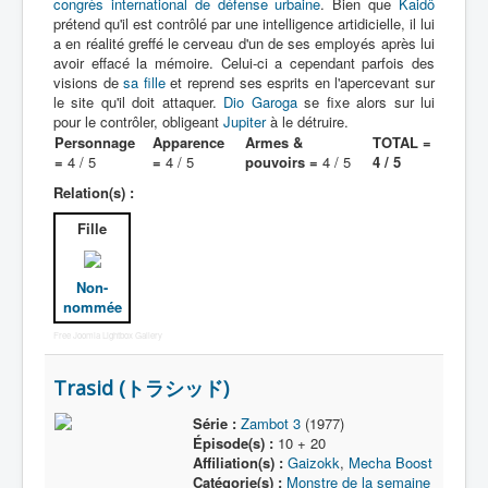
congrès international de défense urbaine
. Bien que
Kaidô
prétend qu'il est contrôlé par une intelligence artidicielle, il lui
a en réalité greffé le cerveau d'un de ses employés après lui
Protagoniste
avoir effacé la mémoire. Celui-ci a cependant parfois des
Entourage
visions de
sa fille
et reprend ses esprits en l'apercevant sur
le site qu'il doit attaquer.
Dio Garoga
se fixe alors sur lui
Antagoniste
pour le contrôler, obligeant
Jupiter
à le détruire.
Personnage
Apparence
Armes &
TOTAL =
Monstre
=
4 / 5
=
4 / 5
pouvoirs =
4 / 5
4 / 5
Relation(s) :
Autre
Fille
Animal
Race
Non-
Archétype
nommée
_
Free Joomla Lightbox Gallery
[]
Trasid (トラシッド)
_
Nom
Série :
Zambot 3
(1977)
Épisode(s) :
10 + 20
Thème
Affiliation(s) :
Gaizokk
,
Mecha Boost
Catégorie(s) :
Monstre de la semaine