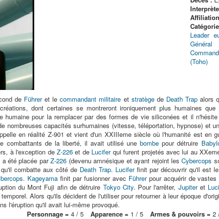
Interprète
Affiliation
Catégorie(
Leader eu
Général
Commandan
(Toho)
econd de
Führer
et le
commandant militaire
et
stratège
de
Death Trap
alors q
réations, dont certaines se montreront ironiquement plus humaines que 
ce humaine pour la remplacer par des formes de vie siliconées et il n'hésit
 de nombreuses capacités surhumaines (vitesse, téléportation, hypnose) et un
'appelle en réalité Z-901 et vient d'un XXIIIeme siècle où l'humanité est en g
de combattants de la liberté, il avait utilisé une
bombe
pour détruire
Babyl
rs, à l'exception de
Z-226
et de
Lucifer
qui furent projetés avec lui au XXeme 
 a été placée par
Z-226
(devenu amnésique et ayant rejoint les
Cybercops
so
 qu'il combatte aux côté de
Death Trap
.
Lucifer
finit par découvrir qu'il est l
bercops
.
Kageyama
finit par fusionner avec
Führer
pour acquérir de vastes
ruption du Mont Fuji afin de détruire
Tokyo City
. Pour l'arrêter,
Jupiter
et
Luci
temporel. Alors qu'ils décident de l'utiliser pour retourner à leur époque d'ori
ns l'éruption qu'il avait lui-même provoqué.
Personnage =
4 / 5
Apparence =
1 / 5
Armes & pouvoirs =
2 