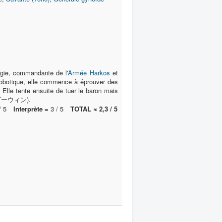
ogie, commandante de l'
Armée Harkos
et
 robotique, elle commence à éprouver des
 Elle tente ensuite de tuer le baron mais
ルズ ダーウィン).
/ 5
Interprète =
3 / 5
TOTAL ≈ 2,3 / 5