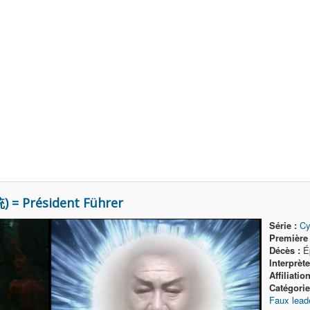
= Président Führer
Série :
Cy
Première 
Décès :
Ép
Interprète
Affiliation
Catégorie(
Faux lead