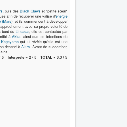
rs
, puis des
Black Claws
et "petite sœur"
use afin de récupérer une valise d'
énergie
ô (Mars
), et ils commencent à développer
 rapprochement avec sa propre volonté de
 à bord du
Lineacar
, elle est contactée par
entité à
Akira
, ainsi que les intentions du
r
Kageyama
qui lui révèle qu'elle est une
yon destiné à
Akira
. Avant de succomber,
mains.
/ 5
Interprète =
2 / 5
TOTAL ≈ 3,3 / 5