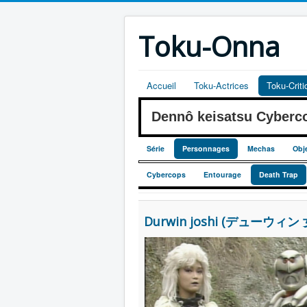
Toku-Onna
Accueil
Toku-Actrices
Toku-Crit
Dennô keisatsu Cyber
Série
Personnages
Mechas
Obj
Cybercops
Entourage
Death Trap
Durwin joshi (デューウィン 女