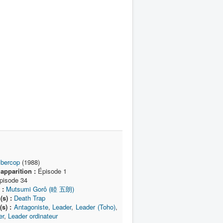
bercop
(1988)
apparition :
Épisode 1
isode 34
 :
Mutsumi Gorô (睦 五朗)
(s) :
Death Trap
s) :
Antagoniste
,
Leader
,
Leader (Toho)
,
er
,
Leader ordinateur