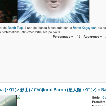
der de
Death Trap
, il sert de façade à son créateur, le
Baron Kageyama
qui est
s protestations, afin d'accroître ses pouvoirs.
Personnage =
1 / 5
Apparence =
1 
ma (バロン 影山) / Chôjinrui Baron (超人類 バロン) = Bar
Série :
Cy
Première 
Décès :
Ép