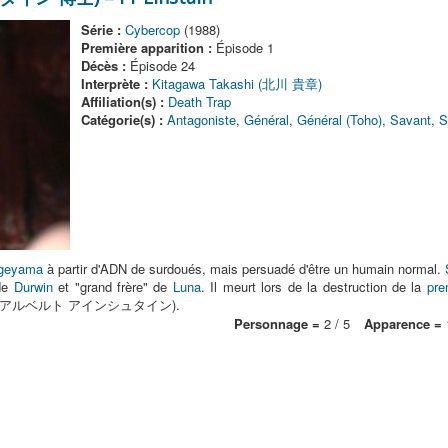
Série :
Cybercop
(1988)
Première apparition :
Épisode 1
Décès :
Épisode 24
Interprète :
Kitagawa Takashi (北川 貴章)
Affiliation(s) :
Death Trap
Catégorie(s) :
Antagoniste
,
Général
,
Général (Toho)
,
Savant
,
S
ageyama
à partir d'ADN de surdoués, mais persuadé d'être un humain normal.
 de
Durwin
et "grand frère" de
Luna
. Il meurt lors de la destruction de la
pre
instain (アルベルト アインシュタイン).
Personnage =
2 / 5
Apparence =
1