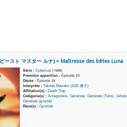
a (ビースト マスター ルナ) = Maîtresse des bêtes Luna
Série :
Cybercop
(1988)
Première apparition :
Épisode 25
Décès :
Épisode 34
Interprète :
Takeda Masako (武田 雅子)
Affiliation(s) :
Death Trap
Catégorie(s) :
Antagoniste
,
Générale
,
Générale (Toho)
,
Généra
Générale gynoïde
Race(s) :
Gynoïde