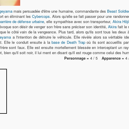
geyama
mais persuadée d'être une humaine, commandante des
Beast Soldie
rt en éliminant les
Cybercops
. Alors qu'elle se fait passer pour une randonne
barrière de défense urbaine
, elle sympathise avec son transporteur,
Akira Hôj
voque son désir de venger son frère sans préciser son identité,
Akira
fait le
ique le côté vain de la vengeance. Plus tard, alors qu'ils sont tous les deux
geyama
a l'intention de détruire le véhicule. Elle révèle alors sa véritable id
at. Elle le conduit ensuite à la
base de Death Trap
où ils sont accueillis pa
rère sont faux. Elle est ensuite mortellement blessée en interceptant un ra
, bien qu'il soit noir, il lui ment en disant qu'il est rouge comme celui des hu
Personnage =
4 / 5
Apparence =
4 