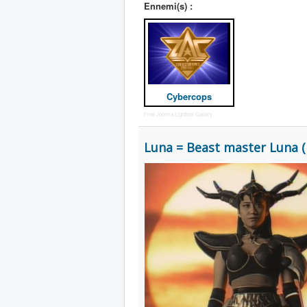
Ennemi(s) :
Cybercops
Free Joomla Lightbox Gallery
Luna = Beast master Lun