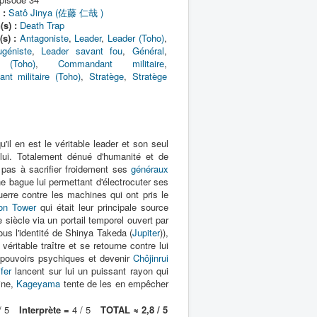
 :
Satô Jinya (佐藤 仁哉 )
(s) :
Death Trap
s) :
Antagoniste
,
Leader
,
Leader (Toho)
,
géniste
,
Leader savant fou
,
Général
,
 (Toho)
,
Commandant militaire
,
t militaire (Toho)
,
Stratège
,
Stratège
u'il en est le véritable leader et son seul
lui. Totalement dénué d'humanité et de
e pas à sacrifier froidement ses
généraux
e bague lui permettant d'électrocuter ses
uerre contre les machines qui ont pris le
on Tower
qui était leur principale source
siècle via un portail temporel ouvert par
us l'identité de Shinya Takeda (
Jupiter
)),
e véritable traître et se retourne contre lui
 pouvoirs psychiques et devenir
Chôjinrui
fer
lancent sur lui un puissant rayon qui
gine,
Kageyama
tente de les en empêcher
/ 5
Interprète =
4 / 5
TOTAL ≈ 2,8 / 5