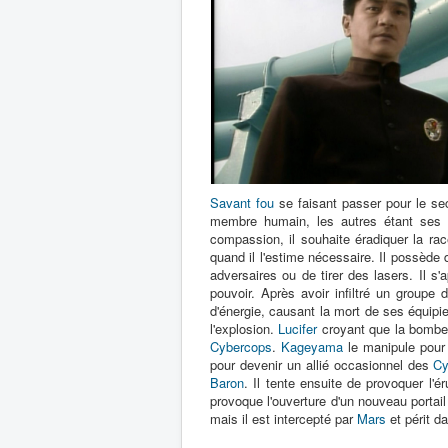
Savant fou
se faisant passer pour le s
membre humain, les autres étant ses c
compassion, il souhaite éradiquer la ra
quand il l'estime nécessaire. Il possède
adversaires ou de tirer des lasers. Il s
pouvoir. Après avoir infiltré un groupe 
d'énergie, causant la mort de ses équipie
l'explosion.
Lucifer
croyant que la bombe
Cybercops
.
Kageyama
le manipule pour
pour devenir un allié occasionnel des
Cy
Baron
. Il tente ensuite de provoquer l'é
provoque l'ouverture d'un nouveau portail 
mais il est intercepté par
Mars
et périt da