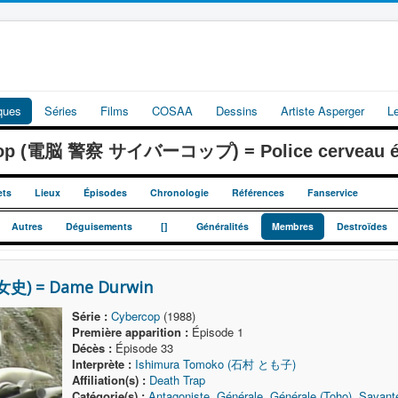
iques
Séries
Films
COSAA
Dessins
Artiste Asperger
L
cop (電脳 警察 サイバーコップ) = Police cerveau él
ets
Lieux
Épisodes
Chronologie
Références
Fanservice
_
_
Autres
Déguisements
[]
Généralités
Membres
Destroïdes
史) = Dame Durwin
Série :
Cybercop
(1988)
Première apparition :
Épisode 1
Décès :
Épisode 33
Interprète :
Ishimura Tomoko (石村 とも子)
Affiliation(s) :
Death Trap
Catégorie(s) :
Antagoniste
,
Générale
,
Générale (Toho)
,
Savant