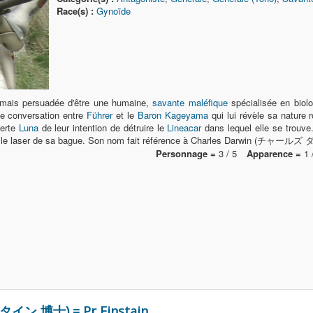
Race(s) :
Gynoïde
mais persuadée d'être une humaine,
savante maléfique
spécialisée en biol
ne conversation entre
Führer
et le
Baron Kageyama
qui lui révèle sa nature
lerte
Luna
de leur intention de détruire le
Lineacar
dans lequel elle se trouve.
 avec le laser de sa bague. Son nom fait référence à Charles Darwin (チャー
Personnage =
3 / 5
Apparence =
1 
タイン 博士) = Pr Einstain