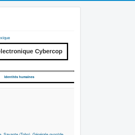
exique
ectronique Cybercop
Identités humaines
e
,
Savante (Toho)
,
Générale gynoïde