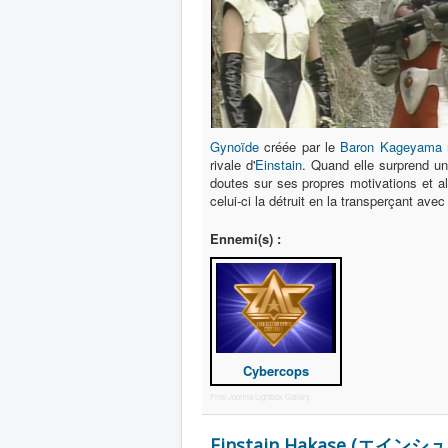
Gynoïde
créée par le
Baron Kageyama
rivale d'
Einstain
. Quand elle surprend u
doutes sur ses propres motivations et a
celui-ci la détruit en la transperçant
Ennemi(s) :
Cybercops
Free Joomla Lightbox Gallery
Einstain Hakase (エインシュ