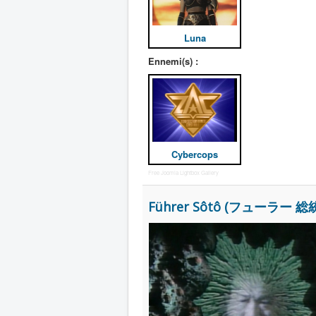
Luna
Ennemi(s) :
Cybercops
Free Joomla Lightbox Gallery
Führer Sôtô (フューラー 総統) 