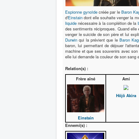
Espionne
gynoïde
créée par le
Baron Ka
d'
Einstain
dont elle souhaite venger la mo
liquide
nécessaire à la complétion de la
des sentiments réciproques. Quand elle é
venger le suicide de son père et lui expl
Durwin
qui la prévient que le
Baron Ka
baron, lui permettant de déjouer l'attent
machine et que ses souvenirs avec son f
elle lui demande la couleur de son sang et
Relation(s) :
Frère aîné
Ami
Hôjô Akira
Einstain
Ennemi(s) :