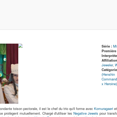
Série :
Mi
Première 
Interprète
Affiliatio
Jeweler
,
W
Catégorie
(Henshin 
Commandan
x Heroine)
ndante toison pectorale, il est le chef du trio qu'il forme avec
Komuragaeri
e
 se protègent mutuellement. Chargé d'utiliser les
Negative Jewels
pour transf