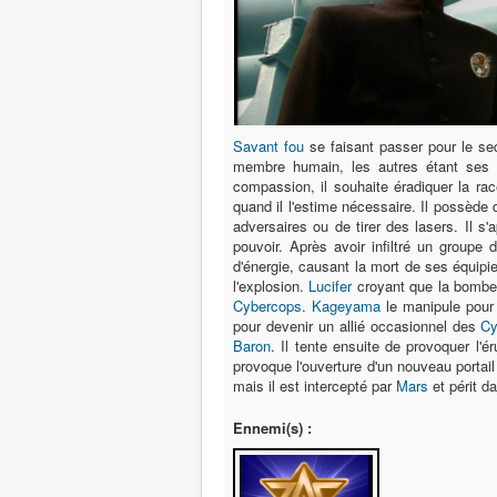
Savant fou
se faisant passer pour le s
membre humain, les autres étant ses c
compassion, il souhaite éradiquer la ra
quand il l'estime nécessaire. Il possède
adversaires ou de tirer des lasers. Il s
pouvoir. Après avoir infiltré un groupe 
d'énergie, causant la mort de ses équipie
l'explosion.
Lucifer
croyant que la bombe
Cybercops
.
Kageyama
le manipule pour
pour devenir un allié occasionnel des
Cy
Baron
. Il tente ensuite de provoquer l'é
provoque l'ouverture d'un nouveau portail 
mais il est intercepté par
Mars
et périt da
Ennemi(s) :