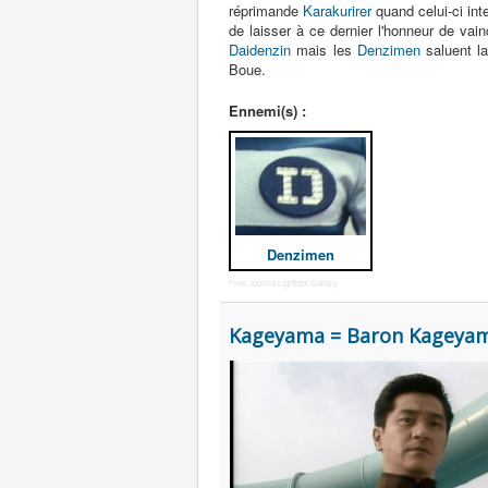
réprimande
Karakurirer
quand celui-ci int
de laisser à ce dernier l'honneur de vai
Daidenzin
mais les
Denzimen
saluent la
Boue.
Ennemi(s) :
Denzimen
Free Joomla Lightbox Gallery
Kageyama = Baron Kageya