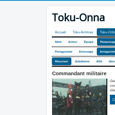
Toku-Onna
Accueil
Toku-Actrices
Toku-Crit
Série
Acteur
Équipe
Personnag
Protagoniste
Entourage
Antagonis
Récurrent
Subalterne
Allié
Iden
Commandant militaire
Gén
com
rôl
C