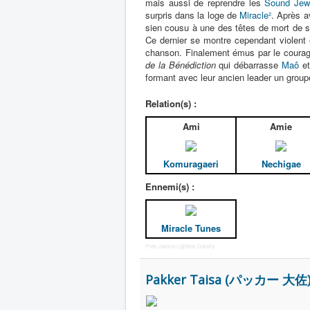
mais aussi de reprendre les
Sound Jew
surpris dans la loge de
Miracle²
. Après a
sien cousu à une des têtes de mort de s
Ce dernier se montre cependant violent 
chanson. Finalement émus par le coura
de la Bénédiction
qui débarrasse
Maô
et
formant avec leur ancien leader un grou
Relation(s) :
Ami
Amie
Komuragaeri
Nechigae
Ennemi(s) :
Miracle Tunes
Free Joomla Lightbox Gallery
Pakker Taisa (パッカー 大佐) 