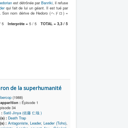
edorian
est détrônée par
Banriki
, il refuse
der
qui fait de lui un géant. Il est tué par
ilité. Son nom dérive de Hedoro (ヘドロ) =
/ 5
Interprète =
5 / 5
TOTAL = 3,3 / 5
on de la superhumanité
bercop
(1988)
apparition :
Épisode 1
isode 34
 :
Satô Jinya (佐藤 仁哉 )
(s) :
Death Trap
s) :
Antagoniste
,
Leader
,
Leader (Toho)
,