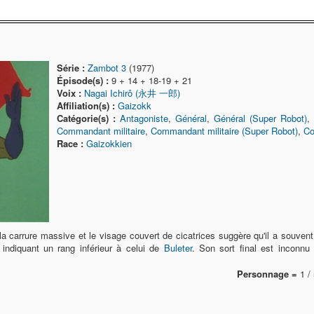
Série :
Zambot 3
(1977)
Épisode(s) :
9 + 14 + 18-19 + 21
Voix :
Nagai Ichirô (永井 一郎)
Affiliation(s) :
Gaizokk
Catégorie(s) :
Antagoniste
,
Général
,
Général (Super Robot)
,
Commandant militaire
,
Commandant militaire (Super Robot)
,
Co
Race :
Gaizokkien
a carrure massive et le visage couvert de cicatrices suggère qu'il a souvent
, indiquant un rang inférieur à celui de
Buleter
. Son sort final est inconnu
Personnage =
1 / 