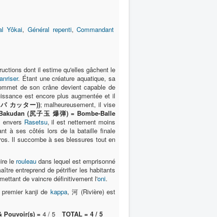
al Yôkai
,
Général repenti
,
Commandant
tructions dont il estime qu'elles gâchent le
anriser
. Étant une créature aquatique, sa
 sommet de son crâne devient capable de
uissance est encore plus augmentée et il
ッパ カッター))
; malheureusement, il vise
 Bakudan (尻子玉 爆弾) = Bombe-Balle
al envers
Rasetsu
, il est nettement moins
nt à ses côtés lors de la bataille finale
éros. Il succombe à ses blessures tout en
ire le
rouleau
dans lequel est emprisonné
aître entreprend de pétrifier les habitants
ettant de vaincre définitivement l'
oni
.
e premier kanji de
kappa
, 河 (Rivière) est
& Pouvoir(s) =
4 / 5
TOTAL = 4 / 5