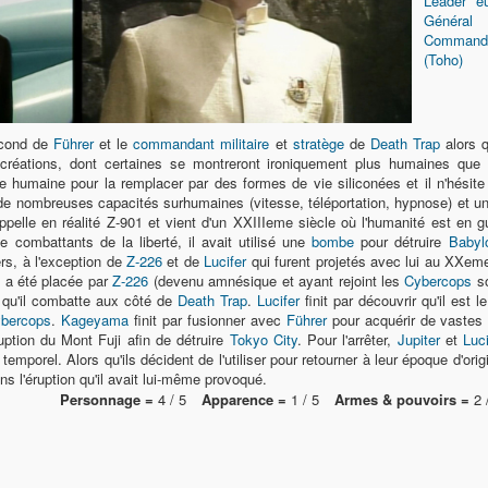
Leader eu
Général
Commandan
(Toho)
econd de
Führer
et le
commandant militaire
et
stratège
de
Death Trap
alors q
réations, dont certaines se montreront ironiquement plus humaines que 
ce humaine pour la remplacer par des formes de vie siliconées et il n'hésit
 de nombreuses capacités surhumaines (vitesse, téléportation, hypnose) et un
'appelle en réalité Z-901 et vient d'un XXIIIeme siècle où l'humanité est en g
de combattants de la liberté, il avait utilisé une
bombe
pour détruire
Babyl
rs, à l'exception de
Z-226
et de
Lucifer
qui furent projetés avec lui au XXeme 
 a été placée par
Z-226
(devenu amnésique et ayant rejoint les
Cybercops
so
 qu'il combatte aux côté de
Death Trap
.
Lucifer
finit par découvrir qu'il est l
bercops
.
Kageyama
finit par fusionner avec
Führer
pour acquérir de vastes
ruption du Mont Fuji afin de détruire
Tokyo City
. Pour l'arrêter,
Jupiter
et
Luci
temporel. Alors qu'ils décident de l'utiliser pour retourner à leur époque d'ori
ns l'éruption qu'il avait lui-même provoqué.
Personnage =
4 / 5
Apparence =
1 / 5
Armes & pouvoirs =
2 