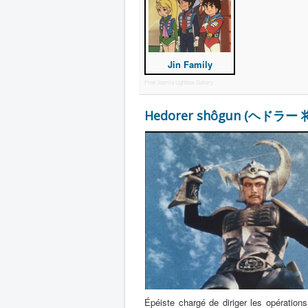
Jin Family
Free Joomla Lightbox Gallery
Hedorer shôgun (ヘドラー 将
Épéiste chargé de diriger les opération