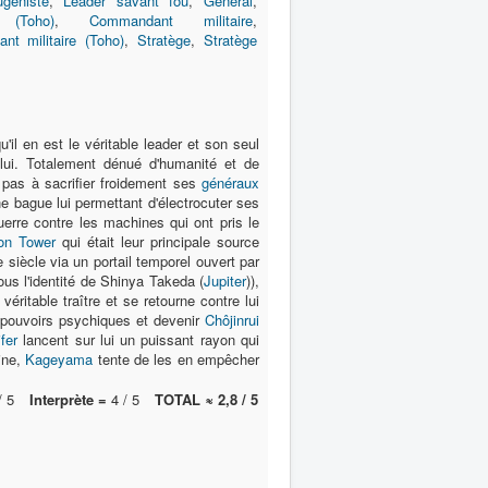
géniste
,
Leader savant fou
,
Général
,
 (Toho)
,
Commandant militaire
,
t militaire (Toho)
,
Stratège
,
Stratège
u'il en est le véritable leader et son seul
lui. Totalement dénué d'humanité et de
e pas à sacrifier froidement ses
généraux
e bague lui permettant d'électrocuter ses
uerre contre les machines qui ont pris le
on Tower
qui était leur principale source
siècle via un portail temporel ouvert par
us l'identité de Shinya Takeda (
Jupiter
)),
e véritable traître et se retourne contre lui
 pouvoirs psychiques et devenir
Chôjinrui
fer
lancent sur lui un puissant rayon qui
gine,
Kageyama
tente de les en empêcher
/ 5
Interprète =
4 / 5
TOTAL ≈ 2,8 / 5