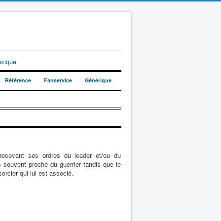
exique
Référence
Fanservice
Générique
 recevant ses ordres du leader et/ou du
s souvent proche du guerrier tandis que le
orcier qui lui est associé.