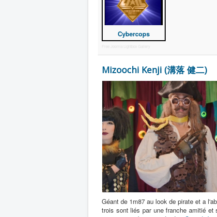
Cybercops
Free Joomla Lightbox Gallery
Mizoochi Kenji (溝落 健二)
Géant de 1m87 au look de pirate et a l'abo
trois sont liés par une franche amitié et