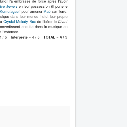
i-ci l'a embrassé de force après l'avoir
ive Jewels
en leur possession (Il porte le
Komuragaeri
pour amener
Maô
sur Terre.
sique dans leur monde inclut leur propre
la
Crystal Melody Box
de libérer le
Chant
convertissent ensuite dans la musique en
 l'estomac.
 / 5
Interprète =
4 / 5
TOTAL = 4 / 5