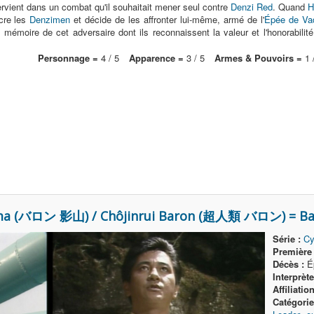
ervient dans un combat qu'il souhaitait mener seul contre
Denzi Red
. Quand
H
ncre les
Denzimen
et décide de les affronter lui-même, armé de l'
Épée de Va
 mémoire de cet adversaire dont ils reconnaissent la valeur et l'honorab
Personnage =
4 / 5
Apparence =
3 / 5
Armes & Pouvoirs =
1 
ma (バロン 影山) / Chôjinrui Baron (超人類 バロン) = Bar
Série :
Cy
Première 
Décès :
Ép
Interprète
Affiliation
Catégorie(