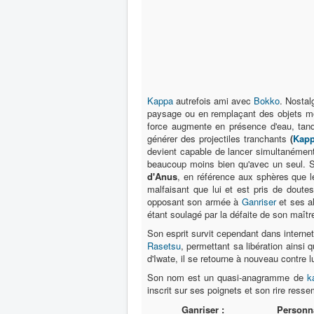
Kappa
autrefois ami avec
Bokko
. Nostal
paysage ou en remplaçant des objets mo
force augmente en présence d'eau, tand
générer des projectiles tranchants
(
Kap
devient capable de lancer simultanément
beaucoup moins bien qu'avec un seul. S
d'Anus
, en référence aux sphères que 
malfaisant que lui et est pris de doutes
opposant son armée à
Ganriser
et ses al
étant soulagé par la défaite de son maîtr
Son esprit survit cependant dans internet
Rasetsu
, permettant sa libération ainsi 
d'Iwate, il se retourne à nouveau contre l
Son nom est un quasi-anagramme de
k
inscrit sur ses poignets et son rire res
Ganriser :
Personn