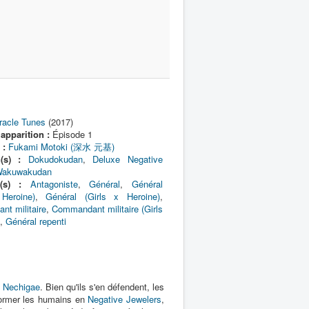
racle Tunes
(2017)
apparition :
Épisode 1
 :
Fukami Motoki (深水 元基)
n(s) :
Dokudokudan
,
Deluxe Negative
akuwakudan
(s) :
Antagoniste
,
Général
,
Général
Heroine)
,
Général (Girls x Heroine)
,
t militaire
,
Commandant militaire (Girls
,
Général repenti
t
Nechigae
. Bien qu'ils s'en défendent, les
ormer les humains en
Negative Jewelers
,