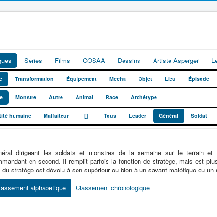
iques
Séries
Films
COSAA
Dessins
Artiste Asperger
L
e
Transformation
Équipement
Mecha
Objet
Lieu
Épisode
te
Monstre
Autre
Animal
Race
Archétype
_
_
tité humaine
Malfaiteur
[]
Tous
Leader
Général
Soldat
éral dirigeant les soldats et monstres de la semaine sur le terrain et
mandant en second. Il remplit parfois la fonction de stratège, mais est plu
e du stratège est dévolu à son supérieur ou bien à un savant maléfique ou un s
lassement alphabétique
Classement chronologique