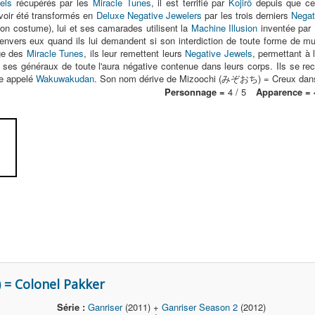
els
récupérés par les
Miracle Tunes
, il est terrifié par
Kojirô
depuis que celu
voir été transformés en
Deluxe Negative Jewelers
par les trois derniers
Negat
on costume), lui et ses camarades utilisent la
Machine Illusion
inventée par
envers eux quand ils lui demandent si son interdiction de toute forme de mu
ge des
Miracle Tunes
, ils leur remettent leurs
Negative Jewels
, permettant à 
 ses généraux de toute l'aura négative contenue dans leurs corps. Ils se re
pe appelé
Wakuwakudan
. Son nom dérive de Mizoochi (みぞおち) = Creux dans
Personnage =
4 / 5
Apparence =
4
= Colonel Pakker
Série :
Ganriser
(2011) +
Ganriser Season 2
(2012)