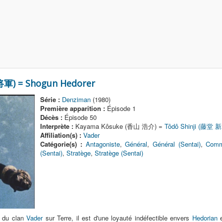
軍) = Shogun Hedorer
Série :
Denziman
(1980)
Première apparition :
Épisode 1
Décès :
Épisode 50
Interprète :
Kayama Kôsuke (香山 浩介) =
Tôdô Shinji (藤堂 
Affiliation(s) :
Vader
Catégorie(s) :
Antagoniste
,
Général
,
Général (Sentai)
,
Comma
(Sentai)
,
Stratège
,
Stratège (Sentai)
s du clan
Vader
sur Terre, il est d'une loyauté indéfectible envers
Hedorian
e