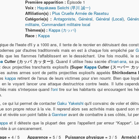
Première apparition :
Épisode 1
Voix :
Hayakawa Seiichi (早川 誠一)
Affiliation(s) :
Plus Cruelle Armée de Rasetsu
Catégorie(s) :
Antagoniste
,
Général
,
Général (Local)
,
Génér
militaire
,
Commandant militaire local
Thèmes(s) :
Kappa (カッパ)
Race :
Kappa
gique de l'Iwate d'il y a 1000 ans, il tente de le recréer en détruisant des cons
dernes par d'autres traditionnels mais en est à chaque fois empêché par
G
is que les flammes l'affaiblissent en le desséchant. Une fois mouillé, le
pa
Cutter (カッパ カッター))
. Quand il utilise l'eau sacrée d'
Inari-ana
, sa p
 deux projectiles tranchants explosifs
(Super
Kappa
Cutter (スーパー カ
es autres armes sont de petits projectiles explosifs appelés
Shirikodama
les
kappa
retirent de l'anus de leurs victimes pour s'en nourrir. Bien que loy
 en le voyant lancer une attaque destructrice contre Iwate. Il lutte cependa
liés mais s'interpose quand l'
oni
tire sur les habitants qui encouragent les h
e.
, ce qui lui permet de contacter
Gaku Yakeishi
qu'il convainc de voler et détru
que son propre retour à la vie. Il reprend alors ses activités mais quand son m
ui et révèle son point faible à
Ganriser
avant de combattre à ses côtés, lui perm
appa
et il déteste que la plupart des gens l'appellent par erreur "Kapper". L
semble à un cancanement.
age =
4 / 5
Apparence =
5 / 5
Puissance physique =
3 / 5
Arme(s) 