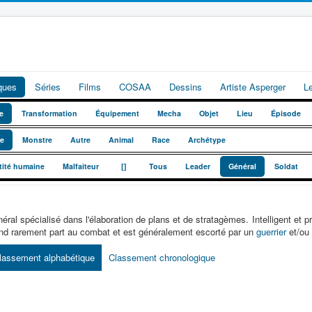
iques
Séries
Films
COSAA
Dessins
Artiste Asperger
L
e
Transformation
Équipement
Mecha
Objet
Lieu
Épisode
te
Monstre
Autre
Animal
Race
Archétype
_
_
tité humaine
Malfaiteur
[]
Tous
Leader
Général
Soldat
éral spécialisé dans l'élaboration de plans et de stratagèmes. Intelligent et pré
nd rarement part au combat et est généralement escorté par un
guerrier
et/ou
lassement alphabétique
Classement chronologique