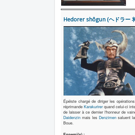
Hedorer shôgun (ヘドラー 将
Épéiste chargé de diriger les opération
réprimande
Karakurirer
quand celui-ci int
de laisser à ce dernier l'honneur de vai
Daidenzin
mais les
Denzimen
saluent la
Boue.
Ennemi(s) :