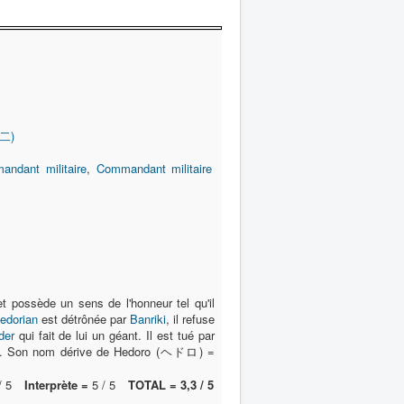
新二)
ndant militaire
,
Commandant militaire
t possède un sens de l'honneur tel qu'il
edorian
est détrônée par
Banriki
, il refuse
der
qui fait de lui un géant. Il est tué par
ilité. Son nom dérive de Hedoro (ヘドロ) =
/ 5
Interprète =
5 / 5
TOTAL = 3,3 / 5