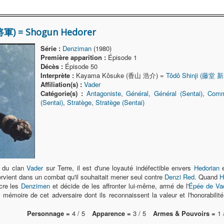
軍) = Shogun Hedorer
Série :
Denziman
(1980)
Première apparition :
Épisode 1
Décès :
Épisode 50
Interprète :
Kayama Kôsuke (香山 浩介) =
Tôdô Shinji (藤堂 
Affiliation(s) :
Vader
Catégorie(s) :
Antagoniste
,
Général
,
Général (Sentai)
,
Comma
(Sentai)
,
Stratège
,
Stratège (Sentai)
s du clan
Vader
sur Terre, il est d'une loyauté indéfectible envers
Hedorian
e
ervient dans un combat qu'il souhaitait mener seul contre
Denzi Red
. Quand
H
ncre les
Denzimen
et décide de les affronter lui-même, armé de l'
Épée de Va
 mémoire de cet adversaire dont ils reconnaissent la valeur et l'honorab
Personnage =
4 / 5
Apparence =
3 / 5
Armes & Pouvoirs =
1 