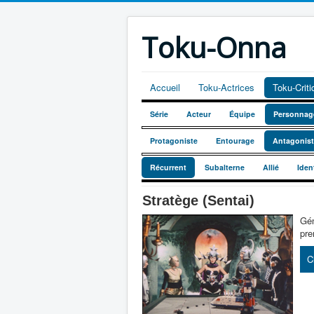
Toku-Onna
Accueil
Toku-Actrices
Toku-Crit
Série
Acteur
Équipe
Personnag
Protagoniste
Entourage
Antagonis
Récurrent
Subalterne
Allié
Iden
Stratège (Sentai)
Gén
pre
C