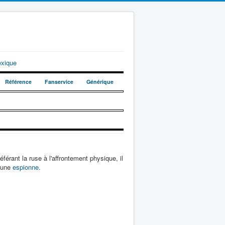
exique
Référence
Fanservice
Générique
férant la ruse à l'affrontement physique, il
 une
espionne
.