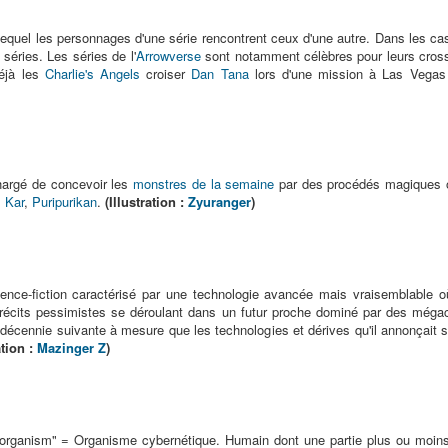
equel les personnages d'une série rencontrent ceux d'une autre. Dans les cas 
 séries. Les séries de l'
Arrowverse
sont notamment célèbres pour leurs cross
déjà les
Charlie's Angels
croiser
Dan Tana
lors d'une mission à Las Vegas
argé de concevoir les
monstres de la semaine
par des procédés magiques ou
:
Kar
,
Puripurikan
.
(Illustration :
Zyuranger
)
ence-fiction caractérisé par une technologie avancée mais vraisemblable où
 récits pessimistes se déroulant dans un futur proche dominé par des még
a décennie suivante à mesure que les technologies et dérives qu'il annonçait s
ation :
Mazinger Z
)
 organism" = Organisme cybernétique. Humain dont une partie plus ou moin