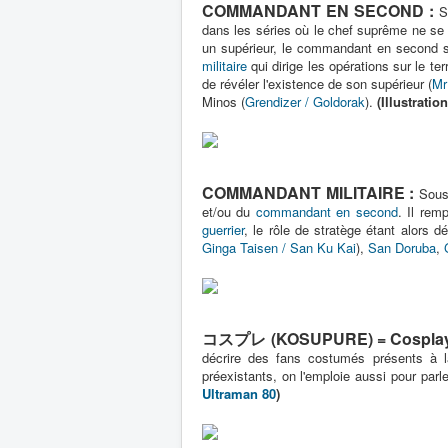
COMMANDANT EN SECOND :
S
dans les séries où le chef suprême ne se 
un supérieur, le commandant en second s
militaire
qui dirige les opérations sur le te
de révéler l'existence de son supérieur (
Mr
Minos (
Grendizer / Goldorak
).
(Illustratio
COMMANDANT MILITAIRE :
Sous
et/ou du
commandant en second
. Il rem
guerrier
, le rôle de stratège étant alors 
Ginga Taisen / San Ku Kai
),
San Doruba
,
コスプレ (KOSUPURE) = Cosplay
décrire des fans costumés présents à l
préexistants, on l'emploie aussi pour parl
Ultraman 80
)