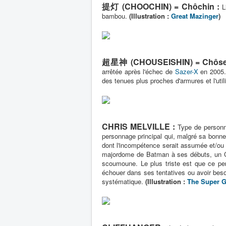
提灯 (CHOOCHIN) = Chôchin :
L
bambou.
(Illustration :
Great Mazinger
)
超星神 (CHOUSEISHIN) = Chôsei
arrêtée après l'échec de
Sazer-X
en 2005. 
des tenues plus proches d'armures et l'util
CHRIS MELVILLE :
Type de person
personnage principal qui, malgré sa bonne
dont l'incompétence serait assumée et/ou q
majordome de Batman à ses débuts, un Chr
scoumoune. Le plus triste est que ce pers
échouer dans ses tentatives ou avoir besoi
systématique.
(Illustration :
The Super G