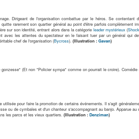
age. Dirigeant de l'organisation combattue par le héros. Se contentant de
il quitte rarement son quartier général au point d'être parfois complètement i
ère sur son identité, entrant alors dans la catégorie
leader mystérieux
(
Shock
nt avec les attentes du spectateur en le faisant tuer par un général qui dev
éritable chef de l'organisation (
Bycross
).
(Illustration :
Gavan
)
e gonzesse" (Et non "Policier sympa" comme on pourrait le croire). Comédie 
 utilisée pour faire la promotion de certains événements. Il s'agit générale
 caisse ou de cymbales et d'un chanteur s'accompagnant au banjo. Apparue au d
s les parcs et les vieux quartiers.
(Illustration :
Denziman
)