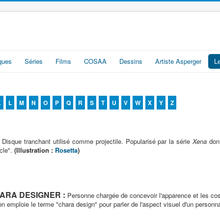
iques
Séries
Films
COSAA
Dessins
Artiste Asperger
L
K
L
M
N
O
P
Q
R
S
T
U
V
W
X
Y
Z
. Disque tranchant utilisé comme projectile. Popularisé par la série
Xena
dont
rcle".
(Illustration :
Rosetta
)
ARA DESIGNER :
Personne chargée de concevoir l'apparence et les 
 on emploie le terme "chara design" pour parler de l'aspect visuel d'un personn