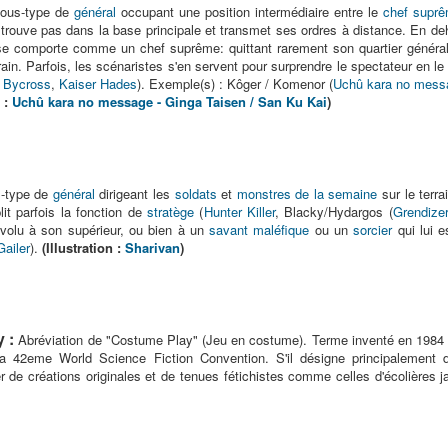
ous-type de
général
occupant une position intermédiaire entre le
chef supr
trouve pas dans la base principale et transmet ses ordres à distance. En deho
e comporte comme un chef suprême: quittant rarement son quartier généra
rrain. Parfois, les scénaristes s'en servent pour surprendre le spectateur en 
 Bycross
,
Kaiser Hades
). Exemple(s) : Kôger / Komenor (
Uchû kara no messa
n :
Uchû kara no message - Ginga Taisen / San Ku Kai
)
-type de
général
dirigeant les
soldats
et
monstres de la semaine
sur le terr
plit parfois la fonction de
stratège
(
Hunter Killer
, Blacky/Hydargos (
Grendize
dévolu à son supérieur, ou bien à un
savant maléfique
ou un
sorcier
qui lui e
Gailer
).
(Illustration :
Sharivan
)
 :
Abréviation de "Costume Play" (Jeu en costume). Terme inventé en 1984 p
a 42eme World Science Fiction Convention. S'il désigne principalement 
er de créations originales et de tenues fétichistes comme celles d'écolières