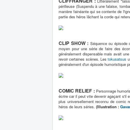
CLIFFHANGER :
Littéralement "lai
périlleuse (Suspendu à une falaise, tomban
manière fainéante qui se contente de l'ig
partie des héros lâchant la corde qui rete
CLIP SHOW :
Séquence ou épisode co
moyen pour une série de faire des écono
généralement dispensable mais avait une ce
revoir certaines scènes. Les
tokusatsus
ut
généralement d'un épisode humoristique pr
COMIC RELIEF :
Personnage humorist
écrire car il peut vite devenir agaçant s'il 
plus universellement reconnu de comic 
héros de leurs séries.
(Illustration :
Gavan