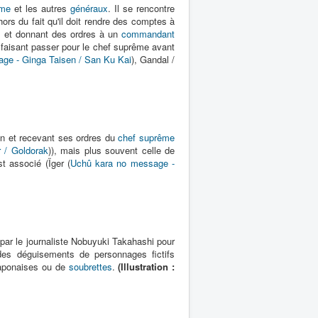
ême
et les autres
généraux
. Il se rencontre
rs du fait qu'il doit rendre des comptes à
l et donnant des ordres à un
commandant
le faisant passer pour le chef suprême avant
ge - Ginga Taisen / San Ku Kai
), Gandal /
ain et recevant ses ordres du
chef suprême
r / Goldorak
)), mais plus souvent celle de
st associé (Ïger (
Uchû kara no message -
ar le journaliste Nobuyuki Takahashi pour
des déguisements de personnages fictifs
 japonaises ou de
soubrettes
.
(Illustration :