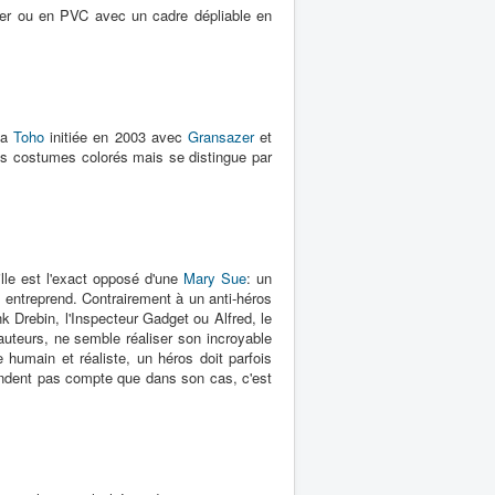
pier ou en PVC avec un cadre dépliable en
la
Toho
initiée en 2003 avec
Gransazer
et
es costumes colorés mais se distingue par
ille est l'exact opposé d'une
Mary Sue
: un
 entreprend. Contrairement à un anti-héros
k Drebin, l'Inspecteur Gadget ou Alfred, le
uteurs, ne semble réaliser son incroyable
 humain et réaliste, un héros doit parfois
 rendent pas compte que dans son cas, c'est