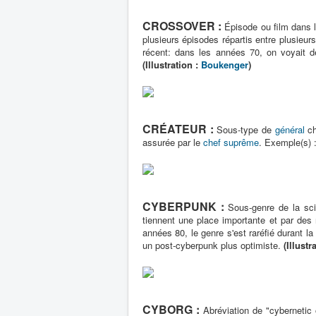
CROSSOVER :
Épisode ou film dans l
plusieurs épisodes répartis entre plusieurs
récent: dans les années 70, on voyait 
(Illustration :
Boukenger
)
CRÉATEUR :
Sous-type de
général
ch
assurée par le
chef suprême
. Exemple(s) 
CYBERPUNK :
Sous-genre de la sci
tiennent une place importante et par des
années 80, le genre s'est raréfié durant l
un post-cyberpunk plus optimiste.
(Illustr
CYBORG :
Abréviation de "cybernetic