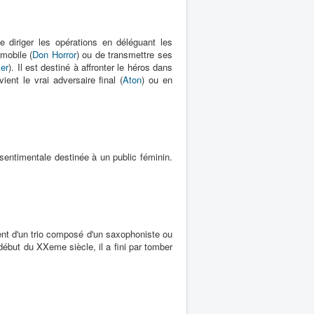
 diriger les opérations en déléguant les
mmobile (
Don Horror
) ou de transmettre ses
er
). Il est destiné à affronter le héros dans
ient le vrai adversaire final (
Aton
) ou en
sentimentale destinée à un public féminin.
ment d'un trio composé d'un saxophoniste ou
ébut du XXeme siècle, il a fini par tomber