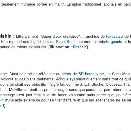
ittéralement "lumière portée en main". Lampion traditionnel japonais en pa
shin :
Littéralement "Super dieux stellaires". Franchise de
tokusatsu
de 
Elle reprend des ingrédients du
Super-Sentai
comme les
robots géants
et l
isation de robots individuels.
(Illustration :
Sazer-X
)
nage. Ainsi nommé en référence au
héros de BD homonyme
, un Chris Melv
 volonté et des plans pertinents, échoue systématiquement dans tout ce qu'il
ui atteindrait ses objectifs malgré lui, comme J.K.J. Bloche, Clouseau, Fran
is Melville est écrit au premier degré sans que personne, pas même les a
onnage n'est pas écrit ainsi de façon volontaire mais parce que, pour être
n d'une aide extérieure pour se tirer d'affaire et que les scénaristes ne se
irl
)