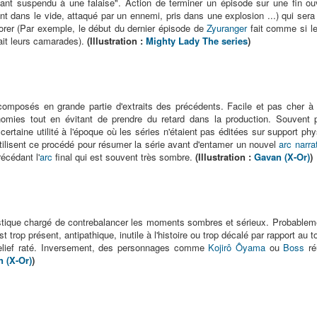
ssant suspendu à une falaise". Action de terminer un épisode sur une fin ou
t dans le vide, attaqué par un ennemi, pris dans une explosion ...) qui sera
norer (Par exemple, le début du dernier épisode de
Zyuranger
fait comme si le
nait leurs camarades).
(Illustration :
Mighty Lady The series
)
mposés en grande partie d'extraits des précédents. Facile et pas cher à r
mies tout en évitant de prendre du retard dans la production. Souvent p
rtaine utilité à l'époque où les séries n'étaient pas éditées sur support phy
ilisent ce procédé pour résumer la série avant d'entamer un nouvel
arc narrat
écédant l'
arc
final qui est souvent très sombre.
(Illustration :
Gavan (X-Or)
)
ique chargé de contrebalancer les moments sombres et sérieux. Probablemen
est trop présent, antipathique, inutile à l'histoire ou trop décalé par rapport au
relief raté. Inversement, des personnages comme
Kojirô Ôyama
ou
Boss
ré
 (X-Or)
)