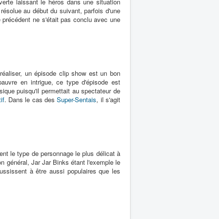
verte laissant le héros dans une situation
 résolue au début du suivant, parfois d'une
 précédent ne s'était pas conclu avec une
éaliser, un épisode clip show est un bon
auvre en intrigue, ce type d'épisode est
sique puisqu'il permettait au spectateur de
if
. Dans le cas des
Super-Sentais
, il s'agit
t le type de personnage le plus délicat à
 ton général, Jar Jar Binks étant l'exemple le
ussissent à être aussi populaires que les