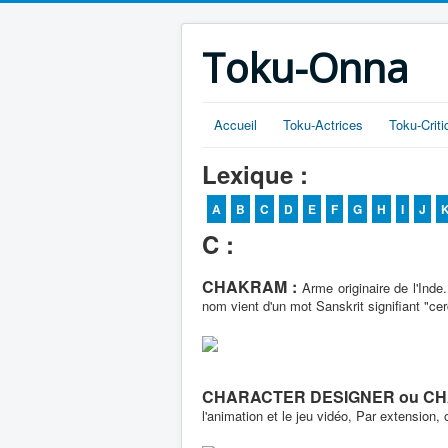
Toku-Onna
Accueil
Toku-Actrices
Toku-Crit
Lexique :
A
B
C
D
E
F
G
H
I
J
C :
CHAKRAM :
Arme originaire de l'Inde
nom vient d'un mot Sanskrit signifiant "ce
CHARACTER DESIGNER ou CH
l'animation et le jeu vidéo, Par extension,