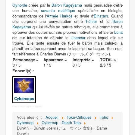
Lexique
Gynoïde
créée par le
Baron Kageyama
mais persuadée d'être
une humaine,
savante maléfique
spécialisée en biologie,
Dennô keisatsu Cybercop (電脳 警
commandante de l'
Armée Harkos
et rivale d'
Einstain
. Quand
察 サイバーコップ) = Police
elle surprend une conversation entre
Führer
et le
Baron
cerveau électronique Cybercop
Kageyama
qui lui révèle sa nature robotique, elle commence à
éprouver des doutes sur ses propres motivations et alerte
Luna
de leur intention de détruire le
Lineacar
dans lequel elle se
Série
trouve. Elle tente ensuite de tuer le baron mais celui-ci la
détruit en la transperçant avec le laser de sa bague. Son nom
Personnages
fait référence à Charles Darwin (チャールズ ダーウィン).
Personnage =
Apparence =
Interprète =
TOTAL ≈
Mechas
3 / 5
1 / 5
3 / 5
2,3 / 5
Ennemi(s) :
Objets
Lieux
Épisodes
Cybercops
Chronologie
Free Joomla Lightbox Gallery
Références
Vous êtes ici :
Accueil
Toku-Critiques
Toho
Cybercop
Cybercop - Death Trap
Fanservice
Durwin = Durwin Joshi (デューウィン 女史) = Dame
Durwin
Cybercops