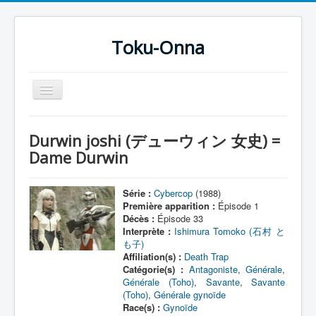
Toku-Onna
Basculer
la
navigation
Accueil
Durwin joshi (デューウィン 女史) =
Toku-Actrices
Dame Durwin
Toku-Critiques
Série :
Cybercop
(1988)
Séries
Première apparition :
Épisode 1
Décès :
Épisode 33
Films
Interprète :
Ishimura Tomoko (石村 と
も子)
COSAA
Affiliation(s) :
Death Trap
Dessins
Catégorie(s) :
Antagoniste
,
Générale
,
Générale (Toho)
,
Savante
,
Savante
Artiste Asperger
(Toho)
,
Générale gynoïde
Race(s) :
Gynoïde