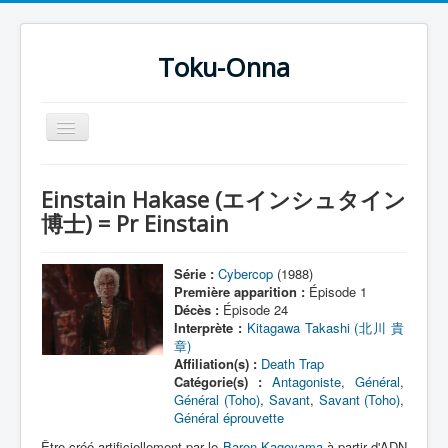
Toku-Onna
Basculer
la
navigation
Accueil
Einstain Hakase (エインシュタイン
Toku-Actrices
博士) = Pr Einstain
Toku-Critiques
Série :
Cybercop
(1988)
Séries
Première apparition :
Épisode 1
Décès :
Épisode 24
Films
Interprète :
Kitagawa Takashi (北川 貴
章)
COSAA
Affiliation(s) :
Death Trap
Dessins
Catégorie(s) :
Antagoniste
,
Général
,
Général (Toho)
,
Savant
,
Savant (Toho)
,
Artiste Asperger
Général éprouvette
Être créé artificiellement par le
Baron Kageyama
à partir d'ADN