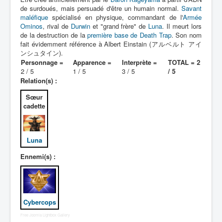
Lexique
de surdoués, mais persuadé d'être un humain normal.
Savant
maléfique
spécialisé en physique, commandant de l'
Armée
Dennô keisatsu Cybercop (電脳 警
Ominos
, rival de
Durwin
et "grand frère" de
Luna
. Il meurt lors
察 サイバーコップ) = Police
de la destruction de la
première base de Death Trap
. Son nom
cerveau électronique Cybercop
fait évidemment référence à Albert Einstain (アルベルト アイ
ンシュタイン).
Personnage =
Apparence =
Interprète =
TOTAL = 2
Série
2 / 5
1 / 5
3 / 5
/ 5
Relation(s) :
Personnages
Sœur
Mechas
cadette
Objets
Lieux
Luna
Épisodes
Ennemi(s) :
Chronologie
Références
Cybercops
Fanservice
Free Joomla Lightbox Gallery
Cybercops