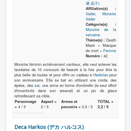
瀬 晶子)
Affiliation(s) :
Vader
,
Monstre
Vader
Catégorie(s) :
Monstre de la
semaine
Thème(s) :
Death
Mask = Masque
de mort +
Femme
Numéro :
42
Monstre féminin extrêmement vaniteux, elle veut enlever les
lauréates de 10 concours de beauté à la fois pour être la
plus belle de toutes et pour offrir un cadeau à
Hedorian
pour
son anniversaire. Elle se bat en utilisant une corde, des
épées, des
sai
, une arme en forme d'ombrelle (le seul effort
d'inventivité dans son arsenal) et un pic de glace
refroidissant sa cible.
Personnage
Aspect =
Armes et
TOTAL ≈
=
4 / 5
2 / 5
pouvoirs =
0,5 / 5
2,2 / 5
Free Joomla Lightbox Gallery
Deca Harkos (デカ ハルコス)