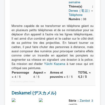
semaine
Thème(s) :
Denwa (電話) =
Téléphone
Numéro :
08
Monstre capable de se transformer en téléphone géant ou
en plusieurs petits téléphones et de se miniaturiser pour se
déplacer d'un appareil à l'autre via les lignes téléphoniques.
Il est armé d'un combiné géant et le cadran sur le côté droit
de sa poitrine tire des projectiles. En faisant tourner ce
cadran, il peut faire chuter des personnes à distance, mais
aussi composer des numéros pour provoquer certains effets
comme créer un incendie en appelant les pompiers ou
augmenter sa vitesse en signalant une évasion à la police.
Sa mission est d'aider
Yûichi Kazama
à tuer ceux qui ont
critiqué ses peintures.
Personnage
Aspect =
Armes et
TOTAL ≈
=
4 / 5
4 / 5
pouvoirs =
5 / 5
4,3 / 5
Free Joomla Lightbox Gallery
Deskamel (デスカメル)
Série :
Zambot 3
(1977)