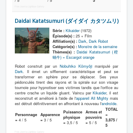
/ 5
Lexique
/ 5
5
Free Joomla Lightbox Gallery
Série
Daidai Katatsumuri (ダイダイ カタツムリ)
Acteur
Série :
Kikaider
(1972)
Équipe
Épisode(s) :
25 + Film
Affiliation(s) :
Dark
,
Dark Robot
Personnage
Catégorie(s) :
Monstre de la semaine
Thèmes(s) :
Daidai Katatsumuri (橙
Transformation
蝸牛) = Escargot orange
Équipement
Robot construit par un
Nobuhiko Kômyôji
manipulé par
Dark
. Il émet un sifflement caractéristique et peut se
Mecha
transformer en sphère pour se déplacer. Ses yeux
pédonculés tirent des rayons et la spirale sur son visage
Objet
tournoie pour hypnotiser ses victimes tandis que l'orifice au
centre crache un liquide gluant. Vaincu par
Kikaider
, il est
Lieu
reconstruit et amélioré à l'aide de l'
appareil All Mighty
mais
Épisode
est détruit définitivement en affrontant à nouveau l'
androïde
.
TOTAL
Puissance
Armes et
Référence
Personnage
Apparence
=
physique
pouvoirs
=
4 / 5
=
3 / 5
3,875 /
=
3,5 / 5
=
5 / 5
Fanservice
5
Free Joomla Lightbox Gallery
Générique