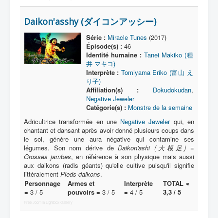
Protagoniste
Daikon'asshy (ダイコンアッシー)
Entourage
Série :
Miracle Tunes
(2017)
Épisode(s) :
46
Antagoniste
Identité humaine :
Tanei Makiko (種
井 マキコ)
Monstre
Interprète :
Tomiyama Eriko (富山 え
り子)
Autre
Affiliation(s) :
Dokudokudan
,
Negative Jeweler
Animal
Catégorie(s) :
Monstre de la semaine
Race
Adricultrice transformée en une
Negative Jeweler
qui, en
chantant et dansant après avoir donné plusieurs coups dans
Archétype
le sol, génère une aura négative qui contamine ses
légumes. Son nom dérive de
Daikon'ashi (大根足) =
_
Grosses jambes
, en référence à son physique mais aussi
[]
aux daikons (radis géants) qu'elle cultive puisqu'il signifie
littéralement
Pieds-daikons
.
_
Personnage
Armes et
Interprète
TOTAL ≈
Nom
=
3 / 5
pouvoirs =
3 / 5
=
4 / 5
3,3 / 5
Free Joomla Lightbox Gallery
Thème