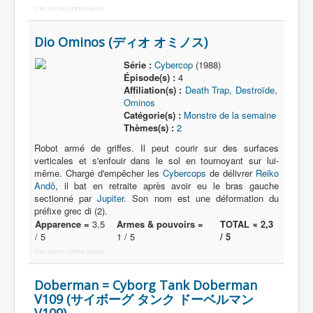
Free Joomla Lightbox Gallery
Dio Ominos (ディオ オミノス)
Série :
Cybercop
(1988)
Épisode(s) :
4
Affiliation(s) :
Death Trap
,
Destroïde
,
Ominos
Catégorie(s) :
Monstre de la semaine
Thèmes(s) :
2
Robot armé de griffes. Il peut courir sur des surfaces
verticales et s'enfouir dans le sol en tournoyant sur lui-
même. Chargé d'empêcher les
Cybercops
de délivrer
Reiko
Andô
, il bat en retraite après avoir eu le bras gauche
sectionné par
Jupiter
. Son nom est une déformation du
préfixe grec di (2).
Apparence =
3,5
Armes & pouvoirs =
TOTAL ≈ 2,3
/ 5
1 / 5
/ 5
Free Joomla Lightbox Gallery
Doberman = Cyborg Tank Doberman
V109 (サイボーグ タンク ドーベルマン