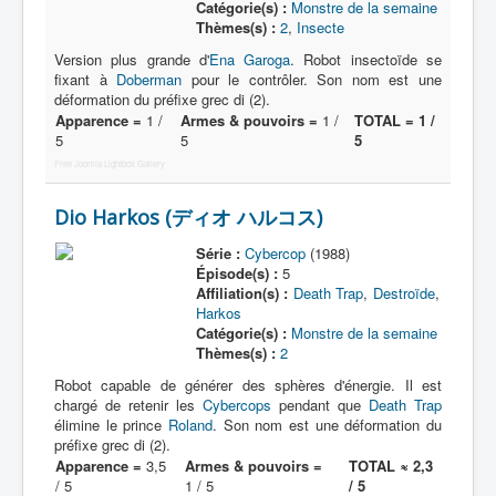
Catégorie(s) :
Monstre de la semaine
Thèmes(s) :
2
,
Insecte
Version plus grande d'
Ena Garoga
. Robot insectoïde se
fixant à
Doberman
pour le contrôler. Son nom est une
déformation du préfixe grec di (2).
Apparence =
1 /
Armes & pouvoirs =
1 /
TOTAL = 1 /
5
5
5
Free Joomla Lightbox Gallery
Dio Harkos (ディオ ハルコス)
Série :
Cybercop
(1988)
Épisode(s) :
5
Affiliation(s) :
Death Trap
,
Destroïde
,
Harkos
Catégorie(s) :
Monstre de la semaine
Thèmes(s) :
2
Robot capable de générer des sphères d'énergie. Il est
chargé de retenir les
Cybercops
pendant que
Death Trap
élimine le prince
Roland
. Son nom est une déformation du
préfixe grec di (2).
Apparence =
3,5
Armes & pouvoirs =
TOTAL ≈ 2,3
/ 5
1 / 5
/ 5