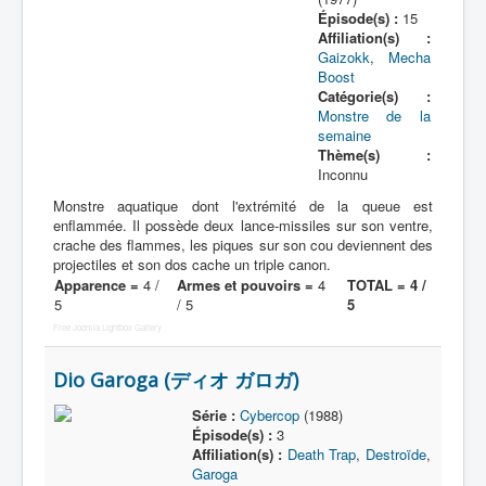
Épisode(s) :
15
Affiliation(s) :
Gaizokk
,
Mecha
Boost
Catégorie(s) :
Monstre de la
semaine
Thème(s) :
Inconnu
Monstre aquatique dont l'extrémité de la queue est
enflammée. Il possède deux lance-missiles sur son ventre,
crache des flammes, les piques sur son cou deviennent des
projectiles et son dos cache un triple canon.
Apparence =
4 /
Armes et pouvoirs =
4
TOTAL = 4 /
5
/ 5
5
Free Joomla Lightbox Gallery
Dio Garoga (ディオ ガロガ)
Série :
Cybercop
(1988)
Épisode(s) :
3
Affiliation(s) :
Death Trap
,
Destroïde
,
Garoga