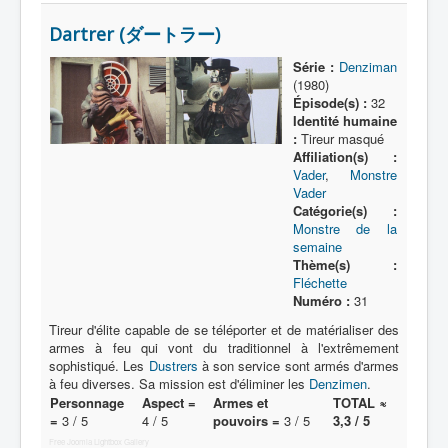
Dartrer (ダートラー)
Série :
Denziman
(1980)
Épisode(s) :
32
Identité humaine
:
Tireur masqué
Affiliation(s) :
Vader
,
Monstre
Vader
Catégorie(s) :
Monstre de la
semaine
Thème(s) :
Fléchette
Numéro :
31
Tireur d'élite capable de se téléporter et de matérialiser des
armes à feu qui vont du traditionnel à l'extrêmement
sophistiqué. Les
Dustrers
à son service sont armés d'armes
à feu diverses. Sa mission est d'éliminer les
Denzimen
.
Personnage
Aspect =
Armes et
TOTAL ≈
=
3 / 5
4 / 5
pouvoirs =
3 / 5
3,3 / 5
Free Joomla Lightbox Gallery