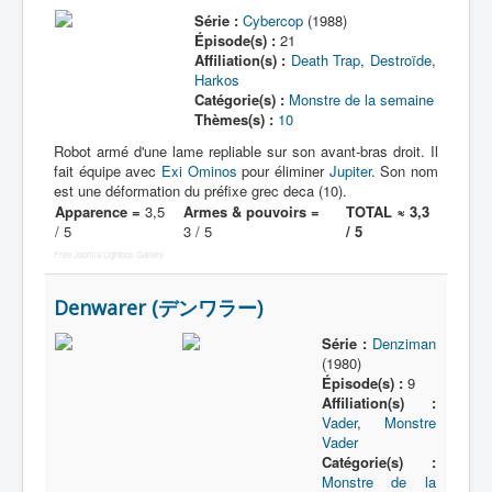
Série :
Cybercop
(1988)
Épisode(s) :
21
Affiliation(s) :
Death Trap
,
Destroïde
,
Harkos
Catégorie(s) :
Monstre de la semaine
Thèmes(s) :
10
Robot armé d'une lame repliable sur son avant-bras droit. Il
fait équipe avec
Exi Ominos
pour éliminer
Jupiter
. Son nom
est une déformation du préfixe grec deca (10).
Apparence =
3,5
Armes & pouvoirs =
TOTAL ≈ 3,3
/ 5
3 / 5
/ 5
Free Joomla Lightbox Gallery
Denwarer (デンワラー)
Série :
Denziman
(1980)
Épisode(s) :
9
Affiliation(s) :
Vader
,
Monstre
Vader
Catégorie(s) :
Monstre de la