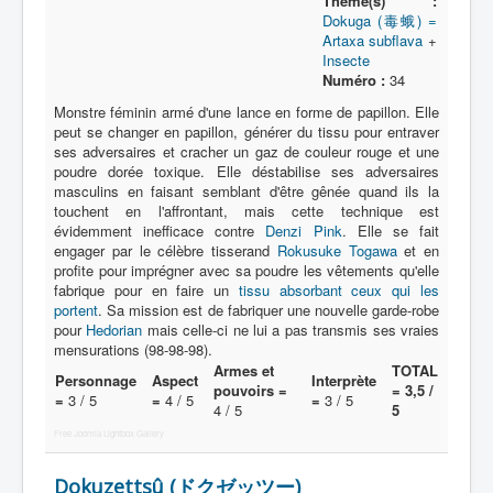
Thème(s) :
Dokuga (毒蛾) =
Artaxa subflava
+
Insecte
Numéro :
34
Monstre féminin armé d'une lance en forme de papillon. Elle
peut se changer en papillon, générer du tissu pour entraver
ses adversaires et cracher un gaz de couleur rouge et une
poudre dorée toxique. Elle déstabilise ses adversaires
masculins en faisant semblant d'être gênée quand ils la
touchent en l'affrontant, mais cette technique est
évidemment inefficace contre
Denzi Pink
. Elle se fait
engager par le célèbre tisserand
Rokusuke Togawa
et en
profite pour imprégner avec sa poudre les vêtements qu'elle
fabrique pour en faire un
tissu absorbant ceux qui les
portent
. Sa mission est de fabriquer une nouvelle garde-robe
pour
Hedorian
mais celle-ci ne lui a pas transmis ses vraies
mensurations (98-98-98).
Armes et
TOTAL
Personnage
Aspect
Interprète
pouvoirs =
= 3,5 /
=
3 / 5
=
4 / 5
=
3 / 5
4 / 5
5
Free Joomla Lightbox Gallery
Dokuzettsû (ドクゼッツー)