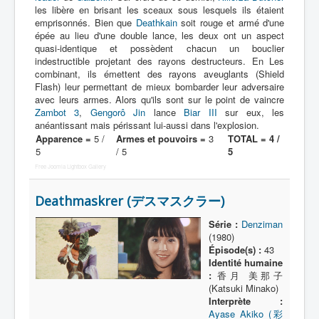
les libère en brisant les sceaux sous lesquels ils étaient
emprisonnés. Bien que
Deathkain
soit rouge et armé d'une
épée au lieu d'une double lance, les deux ont un aspect
quasi-identique et possèdent chacun un bouclier
indestructible projetant des rayons destructeurs. En Les
combinant, ils émettent des rayons aveuglants (Shield
Flash) leur permettant de mieux bombarder leur adversaire
avec leurs armes. Alors qu'ils sont sur le point de vaincre
Zambot 3
,
Gengorô Jin
lance
Biar III
sur eux, les
anéantissant mais périssant lui-aussi dans l'explosion.
Apparence =
5 /
Armes et pouvoirs =
3
TOTAL = 4 /
5
/ 5
5
Free Joomla Lightbox Gallery
Deathmaskrer (デスマスクラー)
Série :
Denziman
(1980)
Épisode(s) :
43
Identité humaine
:
香月 美那子
(Katsuki Minako)
Interprète :
Ayase Akiko (彩