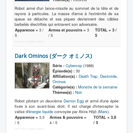
M
Robot armé d'un lance-missile au sommet de la tête et de
N
rayons à particules. La masse d'arme à l'extrémité de sa
queue se détache et ses piques deviennent des câbles
O
barbelés électrifiés qui entravent son adversaire.
Apparence =
3 /
Armes et pouvoirs =
3
TOTAL = 3 /
P
5
/ 5
5
Q
Free Joomla Lightbox Gallery
R
Dark Ominos (ダーク オミノス)
S
Série :
Cybercop
(1988)
Épisode(s) :
30
T
Affiliation(s) :
Death Trap
,
Destroïde
,
Ominos
U
Catégorie(s) :
Monstre de la semaine
Thèmes(s) :
Noir
V
Robot pilotant un deuxième
Demon Egg
et armé d'une épée
W
fixée à son avant-bras droit. Il est chargé d'intercepter la
valise d'
énergie liquide
convoyée par Akira Hôjô (
Mars
).
X
Apparence =
3,5
Armes & pouvoirs =
TOTAL ≈ 3,8
/ 5
4 / 5
/ 5
Y
Free Joomla Lightbox Gallery
Z