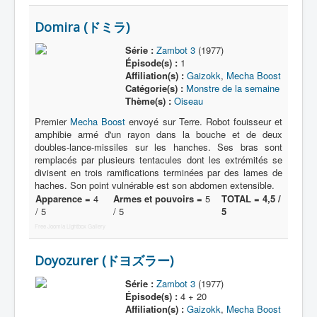
Domira (ドミラ)
Série :
Zambot 3
(1977)
Épisode(s) :
1
Affiliation(s) :
Gaizokk
,
Mecha Boost
Catégorie(s) :
Monstre de la semaine
Thème(s) :
Oiseau
Premier
Mecha Boost
envoyé sur Terre. Robot fouisseur et
amphibie armé d'un rayon dans la bouche et de deux
doubles-lance-missiles sur les hanches. Ses bras sont
remplacés par plusieurs tentacules dont les extrémités se
divisent en trois ramifications terminées par des lames de
haches. Son point vulnérable est son abdomen extensible.
Apparence =
4
Armes et pouvoirs =
5
TOTAL = 4,5 /
/ 5
/ 5
5
Free Joomla Lightbox Gallery
Doyozurer (ドヨズラー)
Série :
Zambot 3
(1977)
Épisode(s) :
4 + 20
Affiliation(s) :
Gaizokk
,
Mecha Boost