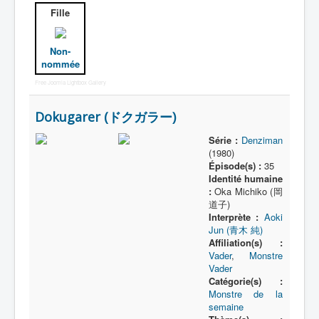
Fille
Non-
nommée
Free Joomla Lightbox Gallery
Dokugarer (ドクガラー)
Série :
Denziman
(1980)
Épisode(s) :
35
Identité humaine
:
Oka Michiko (岡
道子)
Interprète :
Aoki
Jun (青木 純)
Affiliation(s) :
Vader
,
Monstre
Vader
Catégorie(s) :
Monstre de la
semaine