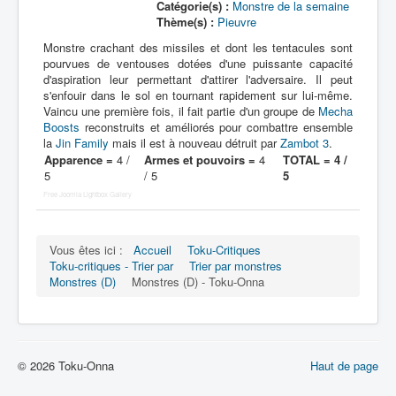
Catégorie(s) :
Monstre de la semaine
Thème(s) :
Pieuvre
Monstre crachant des missiles et dont les tentacules sont
pourvues de ventouses dotées d'une puissante capacité
d'aspiration leur permettant d'attirer l'adversaire. Il peut
s'enfouir dans le sol en tournant rapidement sur lui-même.
Vaincu une première fois, il fait partie d'un groupe de
Mecha
Boosts
reconstruits et améliorés pour combattre ensemble
la
Jin Family
mais il est à nouveau détruit par
Zambot 3
.
Apparence =
4 /
Armes et pouvoirs =
4
TOTAL = 4 /
5
/ 5
5
Free Joomla Lightbox Gallery
Vous êtes ici :
Accueil
Toku-Critiques
Toku-critiques - Trier par
Trier par monstres
Monstres (D)
Monstres (D) - Toku-Onna
© 2026 Toku-Onna
Haut de page