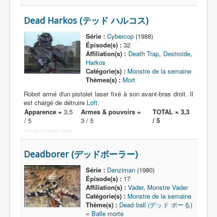
Dead Harkos (テッド ハルコス)
Série :
Cybercop
(1988)
Épisode(s) :
32
Affiliation(s) :
Death Trap
,
Destroïde
,
Harkos
Catégorie(s) :
Monstre de la semaine
Thèmes(s) :
Mort
Robot armé d'un pistolet laser fixé à son avant-bras droit. Il
est chargé de détruire
Loft
.
Apparence =
3,5
Armes & pouvoirs =
TOTAL ≈ 3,3
/ 5
3 / 5
/ 5
Free Joomla Lightbox Gallery
Deadborer (デッドボーラー)
Série :
Denziman
(1980)
Épisode(s) :
17
Affiliation(s) :
Vader
,
Monstre Vader
Catégorie(s) :
Monstre de la semaine
Thème(s) :
Dead ball (デッド ボーる)
= Balle morte