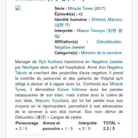
Série :
Miracle Tunes
(2017)
Épisode(s) :
42
Identité humaine :
Shihono Mamoru
(塩野 守)
Interprète :
Maeno Tomoya (前野 朋
哉)
Affiliation(s) :
Dokudokudan
,
Negative Jeweler
Catégorie(s) :
Monstre de la semaine
Manager de
Ryô Kurihara
transformé en
Negative Jeweler
par
Nechigae
alors qu'il est hospitalisé. Armé d'un
Negative
Takuto
et crachant des projectiles d'aura negative, il prend
le contrôle du personnel et des patients de l'hôpital qu'il
oblige à danser et à rapper avec lui. Confronté aux
Miracle
Tunes
, il démoralise
Kanon Ichinose
avec les paroles
rabaissantes de son slam, mais s'attire ainsi la colère de
son idole,
Mayumi Yuzuhara
, qui lui fait perdre tous ses
moyens en le réprimandant, permettant à ses adversaires
de le ramener à son état normal. Son nom dérive de
Dokuzetsu (毒舌) = Langue de vipère
.
Personnage
Armes et
Interprète
TOTAL ≈
=
3 / 5
pouvoirs =
1 / 5
=
3 / 5
2,3 / 5
Free Joomla Lightbox Gallery