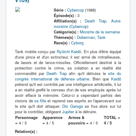
V109)
Série :
Cybercop
(1988)
Épisode(s) :
3
Affiliation(s) :
Death Trap
,
Autre
monstre (Cybercop)
Catégorie(s) :
Monstre de la semaine
Thèmes(s) :
Doberman
,
Tank
Race(s) :
Cyborg
Tank mobile conçu par
Ryûichi Kaidô
. En plus d'être équipé
d'une pince et d'un extincteur, il est armé de mitrailleuses,
de lasers et de lance-missiles. Officiellement destiné à la
protection contre le crime, sa création a en réalité été
commandité par
Death Trap
afin qu'il détruise le
site du
congrès international de défense urbaine
. Bien que
Kaidô
prétend qu'il est contrôlé par une intelligence artidicielle, il lui
a en réalité greffé le cerveau d'un de ses employés après lui
avoir effacé la mémoire. Celui-ci a cependant parfois des
visions de
sa fille
et reprend ses esprits en l'apercevant sur
le site qu'il doit attaquer.
Dio Garoga
se fixe alors sur lui
pour le contrôler, obligeant
Jupiter
à le détruire.
Personnage
Apparence
Armes &
TOTAL =
=
4 / 5
=
4 / 5
pouvoirs =
4 / 5
4 / 5
Relation(s) :