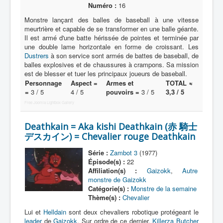
Numéro :
16
Monstre lançant des balles de baseball à une vitesse
meurtrière et capable de se transformer en une balle géante.
Il est armé d'une batte hérissée de pointes et terminée par
une double lame horizontale en forme de croissant. Les
Dustrers
à son service sont armés de battes de baseball, de
balles explosives et de chaussures à crampons. Sa mission
est de blesser et tuer les principaux joueurs de baseball.
Personnage
Aspect =
Armes et
TOTAL ≈
=
3 / 5
4 / 5
pouvoirs =
3 / 5
3,3 / 5
Free Joomla Lightbox Gallery
Deathkain = Aka kishi Deathkain (赤 騎士
デスカイン) = Chevalier rouge Deathkain
Série :
Zambot 3
(1977)
Épisode(s) :
22
Affiliation(s) :
Gaizokk
,
Autre
monstre de Gaizokk
Catégorie(s) :
Monstre de la semaine
Thème(s) :
Chevalier
Lui et
Helldain
sont deux chevaliers robotique protégeant le
leader
de
Gaizokk
. Sur ordre de ce dernier,
Killerza Butcher