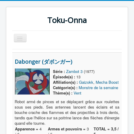
Toku-Onna
Basculer
la
navigation
Accueil
Dabonger (ダボンガー)
Toku-Actrices
Série :
Zambot 3
(1977)
Toku-Critiques
Épisode(s) :
13
Affiliation(s) :
Gaizokk
,
Mecha Boost
Séries
Catégorie(s) :
Monstre de la semaine
Thème(s) :
Vent
Films
Robot armé de pinces et se déplaçant grâce aux roulettes
COSAA
sous ses pieds. Ses antennes lancent des éclairs et sa
bouche crache des flammes et des projectiles à trois dents,
Dessins
tandis que l'hélice sur sa poitrine lance des flèches d'énergie
quand elle tourne.
Artiste Asperger
Apparence =
4
Armes et pouvoirs =
3
TOTAL = 3,5 /