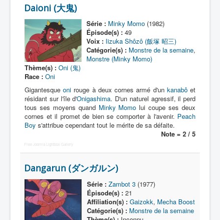
All
Daioni (大鬼)
A
Série :
Minky Momo
(1982)
Épisode(s) :
49
B
Voix :
Iizuka Shôzô (飯塚 昭三)
Catégorie(s) :
Monstre de la semaine
,
C
Monstre (Minky Momo)
Thème(s) :
Oni (鬼)
D
Race :
Oni
E
Gigantesque
oni
rouge à deux cornes armé d'un
kanabô
et
résidant sur l'île d'
Onigashima
. D'un naturel agressif, il perd
F
tous ses moyens quand
Minky Momo
lui coupe ses deux
cornes et il promet de bien se comporter à l'avenir.
Peach
G
Boy
s'attribue cependant tout le mérite de sa défaite.
Note = 2 / 5
H
Free Joomla Lightbox Gallery
I
Dangarun (ダンガルン)
J
Série :
Zambot 3
(1977)
K
Épisode(s) :
21
Affiliation(s) :
Gaizokk
,
Mecha Boost
L
Catégorie(s) :
Monstre de la semaine
Thème(s) :
Inconnu