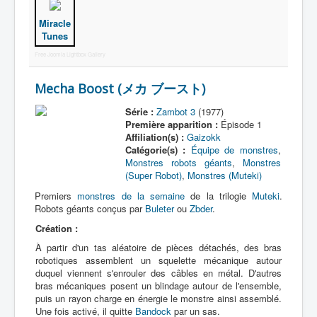
Miracle
Tunes
Free Joomla Lightbox Gallery
Mecha Boost (メカ ブースト)
Série :
Zambot 3
(1977)
Première apparition :
Épisode 1
Affiliation(s) :
Gaizokk
Catégorie(s) :
Équipe de monstres
,
Monstres robots géants
,
Monstres
(Super Robot)
,
Monstres (Muteki)
Premiers
monstres de la semaine
de la trilogie
Muteki
.
Robots géants conçus par
Buleter
ou
Zbder
.
Création :
À partir d'un tas aléatoire de pièces détachés, des bras
robotiques assemblent un squelette mécanique autour
duquel viennent s'enrouler des câbles en métal. D'autres
bras mécaniques posent un blindage autour de l'ensemble,
puis un rayon charge en énergie le monstre ainsi assemblé.
Une fois activé, il quitte
Bandock
par un sas.