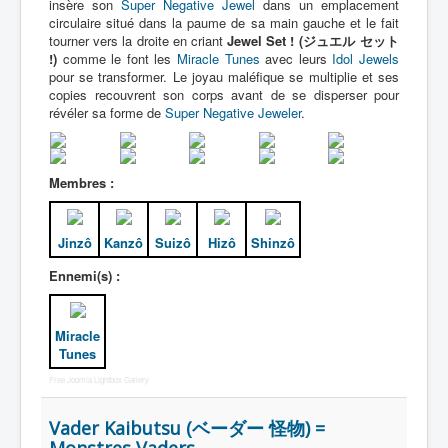
insère son
Super Negative Jewel
dans un emplacement
circulaire situé dans la paume de sa main gauche et le fait
tourner vers la droite en criant
Jewel Set ! (ジュエル セット
!)
comme le font les
Miracle Tunes
avec leurs
Idol Jewels
pour se transformer. Le joyau maléfique se multiplie et ses
copies recouvrent son corps avant de se disperser pour
révéler sa forme de
Super Negative Jeweler
.
Membres :
Jinzô
Kanzô
Suizô
Hizô
Shinzô
Ennemi(s) :
Miracle
Tunes
Free Joomla Lightbox Gallery
Vader Kaibutsu (ベーダー 怪物) =