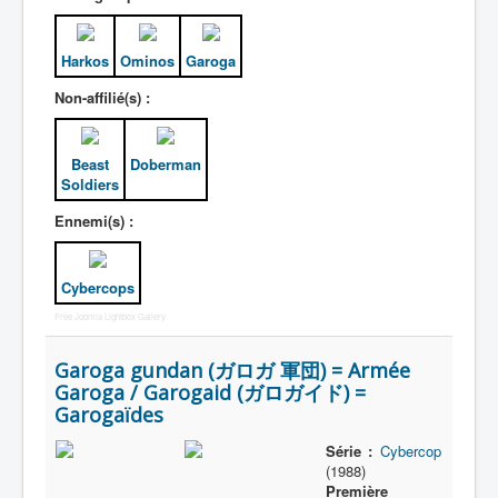
Harkos
Ominos
Garoga
Non-affilié(s) :
Beast
Doberman
Soldiers
Ennemi(s) :
Cybercops
Free Joomla Lightbox Gallery
Garoga gundan (ガロガ 軍団) = Armée
Garoga / Garogaid (ガロガイド) =
Garogaïdes
Série :
Cybercop
(1988)
Première