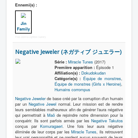
Ennemi(s) :
Jin
Family
Free Joomla Lightbox Gallery
Negative Jeweler (ネガティブ ジュエラー)
Série :
Miracle Tunes
(2017)
Première apparition :
Épisode 1
Affiliation(s) :
Dokudokudan
Catégorie(s) :
Équipe de monstres
,
Équipe de monstres (Girls x Heroine)
,
Humains corrompus
Negative Jeweler
de base créé par la corruption d'un humain
par un
Negative Jewel
normal. Leur mission est de rendre
leurs semblables malheureux afin de générer l'aura négative
qui permettrait à
Maô
de rejoindre notre dimension pour la
conquérir. Ils sont parfois armés par les
Negative Takutos
conçus par
Komuragaeri
. Une fois leur aura négative
éliminée de leur corps par les
Miracle Tunes
, ils retrouvent
leur vrai personnalité et ne gardent aucun souvenir de leurs