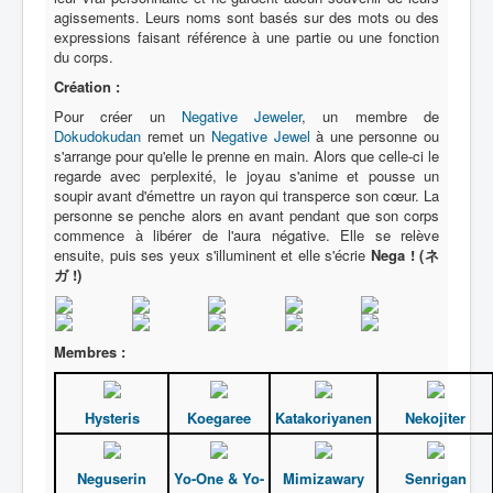
agissements. Leurs noms sont basés sur des mots ou des
expressions faisant référence à une partie ou une fonction
du corps.
Création :
Pour créer un
Negative Jeweler
, un membre de
Dokudokudan
remet un
Negative Jewel
à une personne ou
s'arrange pour qu'elle le prenne en main. Alors que celle-ci le
regarde avec perplexité, le joyau s'anime et pousse un
soupir avant d'émettre un rayon qui transperce son cœur. La
personne se penche alors en avant pendant que son corps
commence à libérer de l'aura négative. Elle se relève
ensuite, puis ses yeux s'illuminent et elle s'écrie
Nega ! (ネ
ガ !)
Membres :
Hysteris
Koegaree
Katakoriyanen
Nekojiter
Neguserin
Yo-One & Yo-
Mimizawary
Senrigan