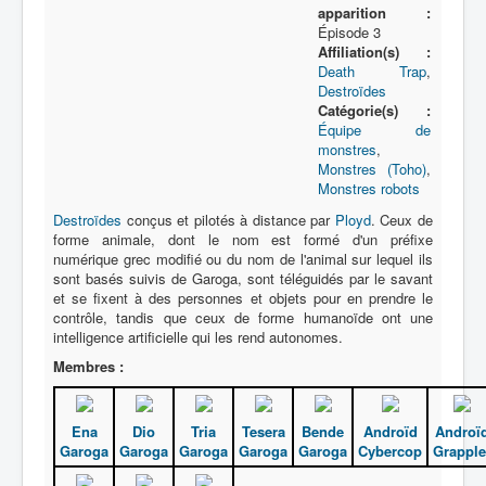
apparition :
Épisode 3
Affiliation(s) :
Death Trap
,
Destroïdes
Catégorie(s) :
Équipe de
monstres
,
Monstres (Toho)
,
Monstres robots
Destroïdes
conçus et pilotés à distance par
Ployd
. Ceux de
forme animale, dont le nom est formé d'un préfixe
numérique grec modifié ou du nom de l'animal sur lequel ils
sont basés suivis de Garoga, sont téléguidés par le savant
et se fixent à des personnes et objets pour en prendre le
contrôle, tandis que ceux de forme humanoïde ont une
intelligence artificielle qui les rend autonomes.
Membres :
Ena
Dio
Tria
Tesera
Bende
Androïd
Androï
Garoga
Garoga
Garoga
Garoga
Garoga
Cybercop
Grapple