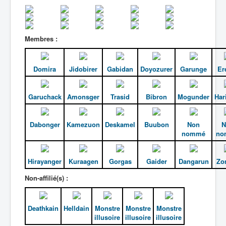
Membres :
Domira
Jidobirer
Gabidan
Doyozurer
Garunge
Er
Garuchack
Amonsger
Trasid
Bibron
Mogunder
Har
Dabonger
Kamezuon
Deskamel
Buubon
Non
N
nommé
no
Hirayanger
Kuraagen
Gorgas
Gaider
Dangarun
Zo
Non-affilié(s) :
Deathkain
Helldain
Monstre
Monstre
Monstre
illusoire
illusoire
illusoire