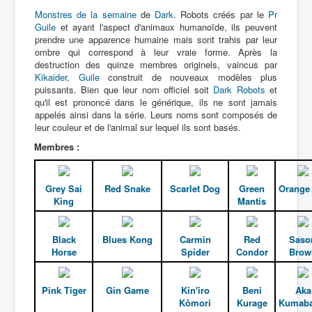
Monstres de la semaine
de
Dark
. Robots créés par le
Pr
Guile
et ayant l'aspect d'animaux humanoïde, ils peuvent
Héros
prendre une apparence humaine mais sont trahis par leur
ombre qui correspond à leur vraie forme. Après la
Mecha
destruction des quinze membres originels, vaincus par
Ennemi
Kikaider
,
Guile
construit de nouveaux modèles plus
puissants. Bien que leur nom officiel soit
Dark Robots
et
Monstre
qu'il est prononcé dans le générique, ils ne sont jamais
appelés ainsi dans la série. Leurs noms sont composés de
Autre
leur couleur et de l'animal sur lequel ils sont basés.
_
Membres :
[]
_
Grey Sai
Red Snake
Scarlet Dog
Green
Orange
Nom
King
Mantis
Catégorie
Black
Blues Kong
Carmin
Red
Saso
All
Horse
Spider
Condor
Brow
A
Pink Tiger
Gin Game
Kin'iro
Beni
Aka
B
Kômori
Kurage
Kumaba