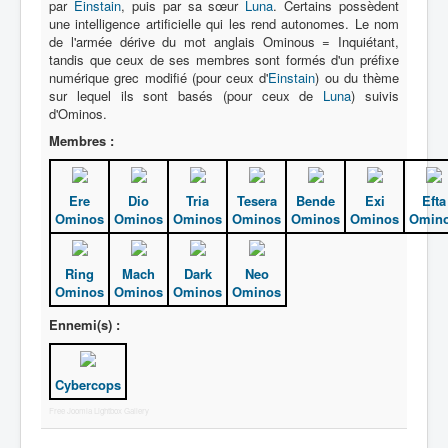
par
Einstain
, puis par sa sœur
Luna
. Certains possèdent
une intelligence artificielle qui les rend autonomes. Le nom
de l'armée dérive du mot anglais Ominous = Inquiétant,
tandis que ceux de ses membres sont formés d'un préfixe
numérique grec modifié (pour ceux d'
Einstain
) ou du thème
sur lequel ils sont basés (pour ceux de
Luna
) suivis
d'Ominos.
Membres :
Ere
Dio
Tria
Tesera
Bende
Exi
Efta
Ominos
Ominos
Ominos
Ominos
Ominos
Ominos
Omin
Ring
Mach
Dark
Neo
Ominos
Ominos
Ominos
Ominos
Ennemi(s) :
Cybercops
Free Joomla Lightbox Gallery