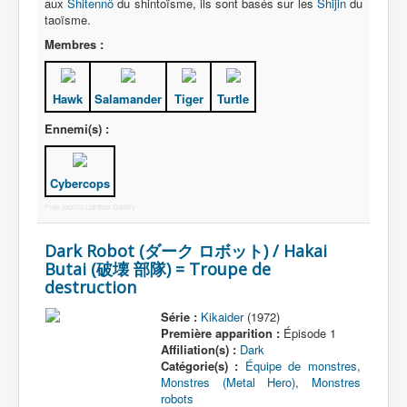
Lexique
aux
Shitennô
du shintoïsme, ils sont basés sur les
Shijin
du
taoïsme.
Série
Membres :
Acteur
Hawk
Salamander
Tiger
Turtle
Équipe
Ennemi(s) :
Personnage
Transformation
Cybercops
Équipement
Free Joomla Lightbox Gallery
Mecha
Dark Robot (ダーク ロボット) / Hakai
Objet
Butai (破壊 部隊) = Troupe de
destruction
Lieu
Épisode
Série :
Kikaider
(1972)
Première apparition :
Épisode 1
Référence
Affiliation(s) :
Dark
Catégorie(s) :
Équipe de monstres
,
Fanservice
Monstres (Metal Hero)
,
Monstres
robots
Générique