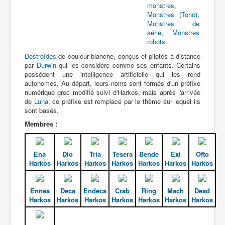
monstres
,
Monstres (Toho)
,
Monstres de
série
,
Monstres
robots
Destroïdes
de couleur blanche, conçus et pilotés à distance
par
Durwin
qui les considère comme ses enfants. Certains
possèdent une intelligence artificielle qui les rend
autonomes. Au départ, leurs noms sont formés d'un préfixe
numérique grec modifié suivi d'Harkos; mais après l'arrivée
de
Luna
, ce préfixe est remplacé par le thème sur lequel ils
sont basés.
Membres :
Ena
Dio
Tria
Tesera
Bende
Exi
Ofto
Harkos
Harkos
Harkos
Harkos
Harkos
Harkos
Harkos
Ennea
Deca
Endeca
Crab
Ring
Mach
Dead
Harkos
Harkos
Harkos
Harkos
Harkos
Harkos
Harkos