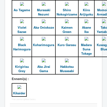
C
Ao Tagame
Murasaki
Shiro
Kiiro
Momoi
D
Nezumi
Nokogirizame
Arijigoku
Armadi
E
F
Violet
Aka Oniokoze
Kaimen
Akane
Tak
Sazae
Green
Ika
Yamab
G
H
Black
Koharimogura
Kuro Garasu
Madara
Kuwag
Harimogura
Suna
Blu
I
Tokage
J
Kirigirisu
Aka Jirai
Hakkotsu
K
Grey
Gama
Musasabi
L
Ennemi(s) :
M
N
Kikaider
Free Joomla Lightbox Gallery
O