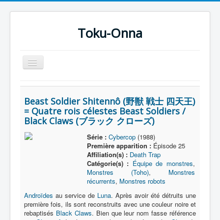
Toku-Onna
Basculer
la
navigation
Accueil
Beast Soldier Shitennô (野獣 戦士 四天王)
Toku-Actrices
= Quatre rois célestes Beast Soldiers /
Black Claws (ブラック クローズ)
Toku-Critiques
Séries
Série :
Cybercop
(1988)
Première apparition :
Épisode 25
Films
Affiliation(s) :
Death Trap
Catégorie(s) :
Équipe de monstres
,
COSAA
Monstres (Toho)
,
Monstres
récurrents
,
Monstres robots
Dessins
Androïdes
au service de
Luna
. Après avoir été détruits une
Artiste Asperger
première fois, ils sont reconstruits avec une couleur noire et
rebaptisés
Black Claws
. Bien que leur nom fasse référence