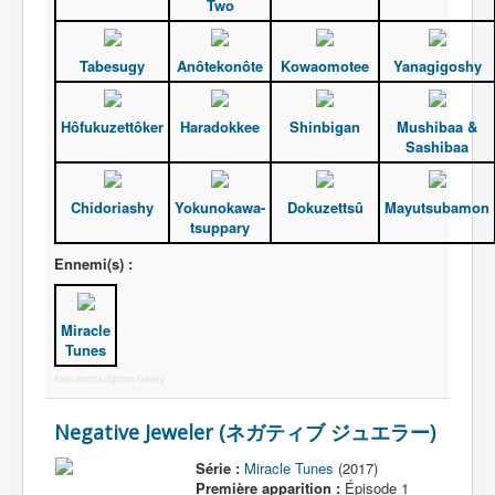
Two
Tabesugy
Anôtekonôte
Kowaomotee
Yanagigoshy
Hôfukuzettôker
Haradokkee
Shinbigan
Mushibaa &
Sashibaa
Chidoriashy
Yokunokawa-
Dokuzettsû
Mayutsubamon
tsuppary
Ennemi(s) :
Miracle
Tunes
Free Joomla Lightbox Gallery
Negative Jeweler (ネガティブ ジュエラー)
Série :
Miracle Tunes
(2017)
Première apparition :
Épisode 1