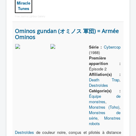
Miracle
Tunes
Free Joomla Lightbox Gallery
Ominos gundan (オミノス 軍団) = Armée
Ominos
Série :
Cybercop
(1988)
Première
apparition :
Épisode 2
Affiliation(s) :
Death Trap
,
Destroïdes
Catégorie(s) :
Équipe de
monstres
,
Monstres (Toho)
,
Monstres de
série
,
Monstres
robots
Destroïdes
de couleur noire, conçus et pilotés à distance