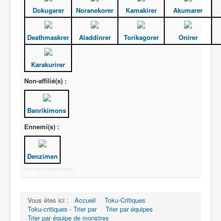
Dokugarer
Noranekorer
Kamakirer
Akumarer
Deathmaskrer
Aladdinrer
Torikagorer
Onirer
Karakurirer
Non-affilié(s) :
Banrikimons
Ennemi(s) :
Denzimen
Free Joomla Lightbox Gallery
Vous êtes ici :
Accueil
Toku-Critiques
Toku-critiques - Trier par
Trier par équipes
Trier par équipe de monstres