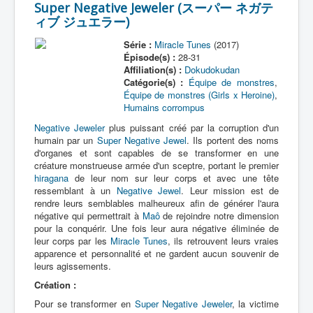
Super Negative Jeweler (スーパー ネガテ
ィブ ジュエラー)
Série :
Miracle Tunes
(2017)
Épisode(s) :
28-31
Affiliation(s) :
Dokudokudan
Catégorie(s) :
Équipe de monstres
,
Équipe de monstres (Girls x Heroine)
,
Humains corrompus
Negative Jeweler
plus puissant créé par la corruption d'un
humain par un
Super Negative Jewel
. Ils portent des noms
d'organes et sont capables de se transformer en une
créature monstrueuse armée d'un sceptre, portant le premier
hiragana
de leur nom sur leur corps et avec une tête
ressemblant à un
Negative Jewel
. Leur mission est de
rendre leurs semblables malheureux afin de générer l'aura
négative qui permettrait à
Maô
de rejoindre notre dimension
pour la conquérir. Une fois leur aura négative éliminée de
leur corps par les
Miracle Tunes
, ils retrouvent leurs vraies
apparence et personnalité et ne gardent aucun souvenir de
leurs agissements.
Création :
Pour se transformer en
Super Negative Jeweler
, la victime