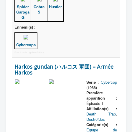
Spider
Cobra
Hustler
Garoga
5
G
Ennemi(s) :
Cybercops
Free Joomla Lightbox Gallery
Harkos gundan (ハルコス 軍団) = Armée
Harkos
Série :
Cybercop
(1988)
Première
apparition :
Épisode 1
Affiliation(s) :
Death Trap
,
Destroïdes
Catégorie(s) :
Équipe de