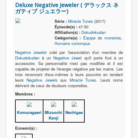
P
Deluxe Negative Jeweler ( デラックス ネ
ガティブ ジュエラー)
Q
Série :
Miracle Tunes
(2017)
R
Épisode(s) :
47-50
Affiliation(s) :
Dokudokudan
S
Catégorie(s) :
Équipe de monstres
,
Humains corrompus
T
Negative Jeweler
créé par l'association d'un membre de
U
Dokudokudan
à un
Negative Jewel
qu'il porte fixé à un
accessoire. Sa personnalité n'est pas modifiée et il est
V
capable de projeter de l'énergie négative par les mains. Les
trois renoncent d'eux-mêmes à leurs pouvoirs en rendant
W
leurs
Negative Jewels
aux
Miracle Tunes
. Leurs noms
dérivent de ceux de douleurs corporelles.
X
Membres :
Y
Z
Komuragaeri
Mizoochi
Nechigae
Kenji
Ennemi(s) :