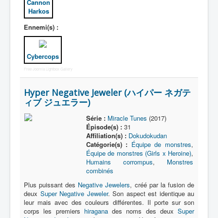
Cannon
Harkos
Ennemi(s) :
Cybercops
Free Joomla Lightbox Gallery
Hyper Negative Jeweler (ハイパー ネガテ
ィブ ジュエラー)
Série :
Miracle Tunes
(2017)
Épisode(s) :
31
Affiliation(s) :
Dokudokudan
Catégorie(s) :
Équipe de monstres
,
Équipe de monstres (Girls x Heroine)
,
Humains corrompus
,
Monstres
combinés
Plus puissant des
Negative Jewelers
, créé par la fusion de
deux
Super Negative Jeweler
. Son aspect est identique au
leur mais avec des couleurs différentes. Il porte sur son
corps les premiers
hiragana
des noms des deux
Super