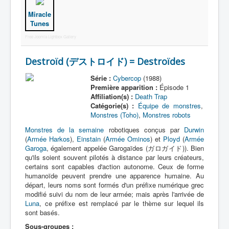
Miracle
Tunes
Free Joomla Lightbox Gallery
Destroïd (デストロイド) = Destroïdes
Série :
Cybercop
(1988)
Première apparition :
Épisode 1
Affiliation(s) :
Death Trap
Catégorie(s) :
Équipe de monstres
,
Monstres (Toho)
,
Monstres robots
Monstres de la semaine
robotiques conçus par
Durwin
(
Armée Harkos
),
Einstain
(
Armée Ominos
) et
Ployd
(
Armée
Garoga
, également appelée Garogaïdes (ガロガイド)). Bien
qu'ils soient souvent pilotés à distance par leurs créateurs,
certains sont capables d'action autonome. Ceux de forme
humanoïde peuvent prendre une apparence humaine. Au
départ, leurs noms sont formés d'un préfixe numérique grec
modifié suivi du nom de leur armée; mais après l'arrivée de
Luna
, ce préfixe est remplacé par le thème sur lequel ils
sont basés.
Sous-groupes :