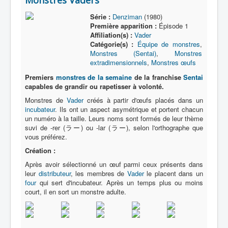
Monstres Vaders
Série :
Denziman
(1980)
Première apparition :
Épisode 1
Affiliation(s) :
Vader
Catégorie(s) :
Équipe de monstres
,
Monstres (Sentai)
,
Monstres
extradimensionnels
,
Monstres œufs
Premiers
monstres de la semaine
de la franchise
Sentai
capables de grandir ou rapetisser à volonté.
Monstres de
Vader
créés à partir d'œufs placés dans un
incubateur
. Ils ont un aspect asymétrique et portent chacun
un numéro à la taille. Leurs noms sont formés de leur thème
suvi de -rer (ラー) ou -lar (ラー), selon l'orthographe que
vous préférez.
Création :
Après avoir sélectionné un œuf parmi ceux présents dans
leur
distributeur
, les membres de
Vader
le placent dans un
four
qui sert d'incubateur. Après un temps plus ou moins
court, il en sort un monstre adulte.