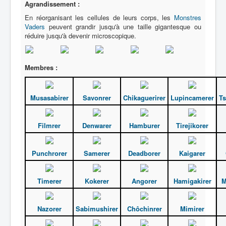
Agrandissement :
En réorganisant les cellules de leurs corps, les
Monstres
Vaders
peuvent grandir jusqu'à une taille gigantesque ou
réduire jusqu'à devenir microscopique.
Membres :
Musasabirer
Savonrer
Chikaguerirer
Lupincamerer
Ts
Filmrer
Denwarer
Hamburer
Tirejikorer
Punchrorer
Samerer
Deadborer
Kaigarer
Timerer
Kokerer
Angorer
Hamigakirer
M
Nazorer
Sabimushirer
Chôchinrer
Mimirer