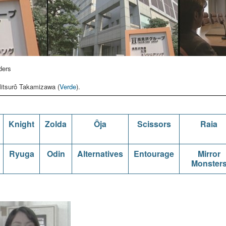
ders
 Mitsurô Takamizawa (
Verde
).
Knight
Zolda
Ôja
Scissors
Raia
Ryuga
Odin
Alternatives
Entourage
Mirror
Monster