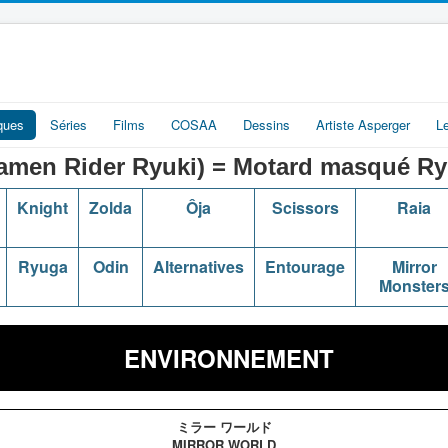
iques
Séries
Films
COSAA
Dessins
Artiste Asperger
L
 Rider Ryuki) = Motard masqué Ry
Knight
Zolda
Ôja
Scissors
Raia
Ryuga
Odin
Alternatives
Entourage
Mirror
Monster
ENVIRONNEMENT
ミラー ワールド
MIRROR WORLD