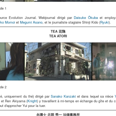
de 1
urce Evolution Journal. Webjournal dirigé par
Daisuke Ôkuba
et employa
iko Momoi
et
Megumi Asano
, et le journaliste stagiaire Shinji Kido (
Ryuki
).
TEA 花鶏
TEA ATORI
de 2
fé, uniquement du thé) dirigé par
Sanako Kanzaki
et dans lequel sa nièce
) et Ren Akiyama (
Knight
) y travaillent à mi-temps en échange du gîte et du c
ut d'approcher Yui pour la tuer.
弁護士 北岡 秀一 法律事務所