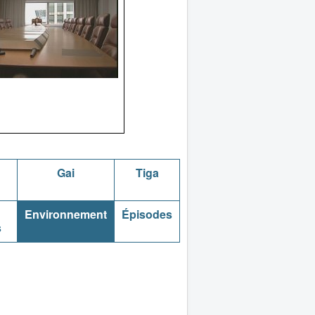
Gai
Tiga
Environnement
Épisodes
s