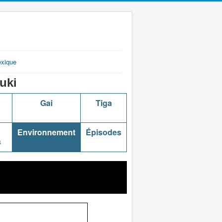
exique
uki
Gai
Tiga
Environnement
Épisodes
s