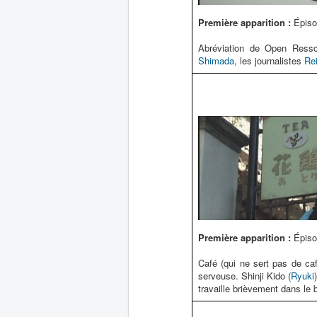
Première apparition :
Épiso
Abréviation de Open Resso
Shimada
, les journalistes
Re
Première apparition :
Épiso
Café (qui ne sert pas de ca
serveuse. Shinji Kido (
Ryuki
travaille brièvement dans le b