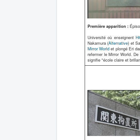
Première apparition :
Épiso
Université où enseignent
Hi
Nakamura (
Alternative
) et Sa
Mirror World
et plongé Eri da
refermer le Mirror World. De
signifie "école claire et brilla