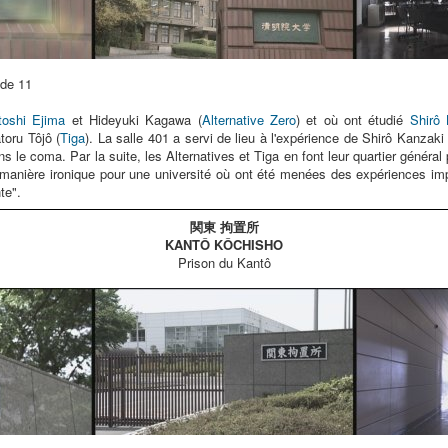
de 11
toshi Ejima
et Hideyuki Kagawa (
Alternative Zero
) et où ont étudié
Shirô
toru Tôjô (
Tiga
). La salle 401 a servi de lieu à l'expérience de Shirô Kanzaki
ns le coma. Par la suite, les Alternatives et Tiga en font leur quartier génér
 manière ironique pour une université où ont été menées des expériences imp
nte".
関東 拘置所
KANTÔ KÔCHISHO
Prison du Kantô