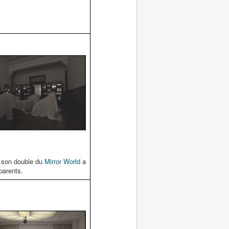
d son double du
Mirror World
a
parents.