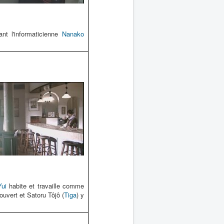
nt l'informaticienne
Nanako
Yui
habite et travaille comme
ouvert et Satoru Tôjô (
Tiga
) y