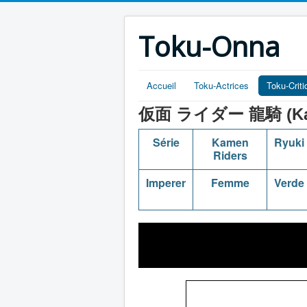
Toku-Onna
Accueil
Toku-Actrices
Toku-Crit
仮面 ライダー 龍騎 (Kamen
Série
Kamen
Ryuki
Riders
Imperer
Femme
Verde