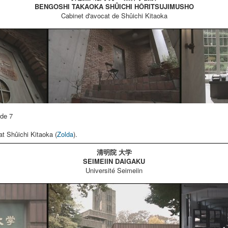
BENGOSHI TAKAOKA SHÛICHI HÔRITSUJIMUSHO
Cabinet d'avocat de Shûichi Kitaoka
de 7
at Shûichi Kitaoka (
Zolda
).
清明院 大学
SEIMEIIN DAIGAKU
Université Seimeiin