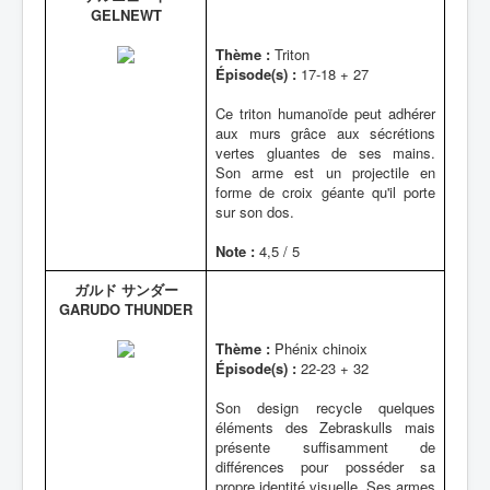
GELNEWT
Thème :
Triton
Épisode(s) :
17-18 + 27
Ce triton humanoïde peut adhérer
aux murs grâce aux sécrétions
vertes gluantes de ses mains.
Son arme est un projectile en
forme de croix géante qu'il porte
sur son dos.
Note :
4,5 / 5
ガルド サンダー
GARUDO THUNDER
Thème :
Phénix chinoix
Épisode(s) :
22-23 + 32
Son design recycle quelques
éléments des Zebraskulls mais
présente suffisamment de
différences pour posséder sa
propre identité visuelle. Ses armes