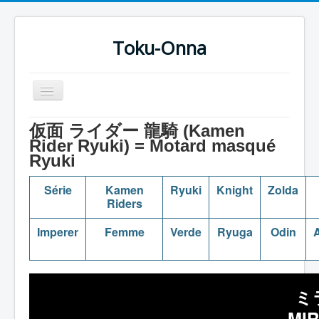
Toku-Onna
Basculer
la
navigation
Accueil
仮面 ライダー 龍騎 (Kamen
Rider Ryuki) = Motard masqué
Toku-Actrices
Ryuki
Toku-Critiques
Série
Kamen
Ryuki
Knight
Zolda
Séries
Riders
Films
Imperer
Femme
Verde
Ryuga
Odin
A
COSAA
Dessins
ミ
Artiste Asperger
MI