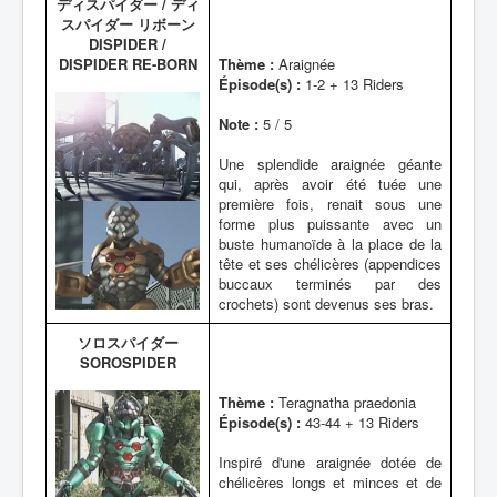
ディスパイダー / ディ
スパイダー リボーン
DISPIDER /
DISPIDER RE-BORN
Thème :
Araignée
Épisode(s) :
1-2 + 13 Riders
Note :
5 / 5
Une splendide araignée géante
qui, après avoir été tuée une
première fois, renait sous une
forme plus puissante avec un
buste humanoïde à la place de la
tête et ses chélicères (appendices
buccaux terminés par des
crochets) sont devenus ses bras.
ソロスパイダー
SOROSPIDER
Thème :
Teragnatha praedonia
Épisode(s) :
43-44 + 13 Riders
Inspiré d'une araignée dotée de
chélicères longs et minces et de