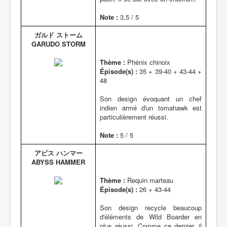
Note :
3,5 / 5
ガルド ストーム
GARUDO STORM
Thème :
Phénix chinoix
Épisode(s) :
35 + 39-40 + 43-44 +
48
Son design évoquant un chef
indien armé d'un tomahawk est
particulièrement réussi.
Note :
5 / 5
アビス ハンマー
ABYSS HAMMER
Thème :
Requin marteau
Épisode(s) :
26 + 43-44
Son design recycle beaucoup
d'éléments de Wild Boarder en
plus réussi. Comme ce dernier, il