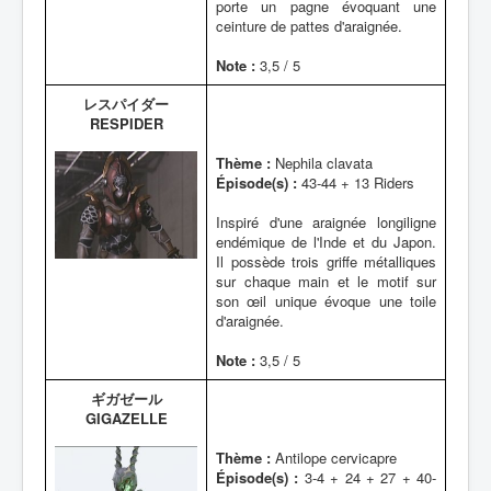
porte un pagne évoquant une
ceinture de pattes d'araignée.
Note :
3,5 / 5
レスパイダー
RESPIDER
Thème :
Nephila clavata
Épisode(s) :
43-44 + 13 Riders
Inspiré d'une araignée longiligne
endémique de l'Inde et du Japon.
Il possède trois griffe métalliques
sur chaque main et le motif sur
son œil unique évoque une toile
d'araignée.
Note :
3,5 / 5
ギガゼール
GIGAZELLE
Thème :
Antilope cervicapre
Épisode(s) :
3-4 + 24 + 27 + 40-