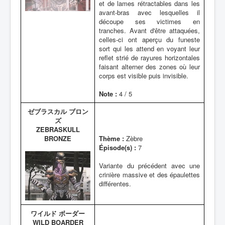
et de lames rétractables dans les
avant-bras avec lesquelles il
découpe ses victimes en
tranches. Avant d'être attaquées,
celles-ci ont aperçu du funeste
sort qui les attend en voyant leur
reflet strié de rayures horizontales
faisant alterner des zones où leur
corps est visible puis invisible.
Note :
4 / 5
ゼブラスカル ブロン
ズ
ZEBRASKULL
BRONZE
Thème :
Zèbre
Épisode(s) :
7
Variante du précédent avec une
crinière massive et des épaulettes
différentes.
ワイルド ボーダー
WILD BOARDER