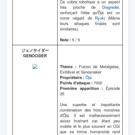
Ce cobra robotique a un aspect
très proche de
Dragreder
,
renforçant l'idée qu'Ôja est un
miroir négatif de
Ryuki
(Même
leurs attaques finales sont
similaires).
Note :
5 / 5
ジェノサイダー
GENOCIDER
Thème :
Fusion de Metalgelas,
Evildiver et Venosnaker
Propriétaire :
Ôja
Points d'attaque :
7000
Première apparition :
Épisode
25
Une superbe et inquiétante
combinaison des trois monstres
d'Ôja. Il est malheureusement
assez frustrant car, étant peu
mobile et le plus souvent en CGI
que sa forme humanoïde rend