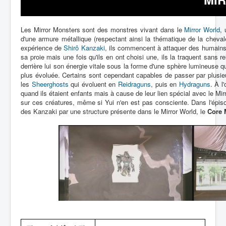
Lexique
Les Mirror Monsters sont des monstres vivant dans le
Mirror World
,
d'une armure métallique (respectant ainsi la thématique de la cheval
expérience de
Shirô Kanzaki
, ils commencent à attaquer des humains
sa proie mais une fois qu'ils en ont choisi une, ils la traquent sans r
derrière lui son énergie vitale sous la forme d'une sphère lumineuse q
plus évoluée. Certains sont cependant capables de passer par plusieu
les
Sheerghosts
qui évoluent en
Reidraguns
, puis en
Hydraguns
. À l
quand ils étaient enfants mais à cause de leur lien spécial avec le Mirr
sur ces créatures, même si Yui n'en est pas consciente. Dans l'épi
des Kanzaki par une structure présente dans le Mirror World, le
Core 