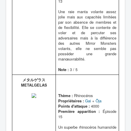
13
Une raie manta volante assez
jolie mais aux capacités limitées
par son absence de membres et
de flexibilité. Elle se contente de
voler et de percuter ses
adversaires mais à la différence
des autres Mirror Monsters
volants, elle ne semble pas
posséder une grande
manœuvrabilité.
Note :
3 / 5
メタルゲラス
METALGELAS
Thème :
Rhinocéros
Propriétaires :
Gai
+
Ôja
Points d'attaque :
4000
Première apparition :
Épisode
15
Un superbe rhinocéros humanoïde