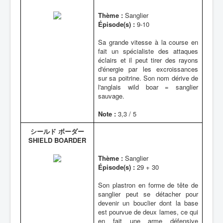
Thème :
Sanglier
Épisode(s) :
9-10
Sa grande vitesse à la course en
fait un spécialiste des attaques
éclairs et il peut tirer des rayons
d'énergie par les excroissances
sur sa poitrine. Son nom dérive de
l'anglais wild boar = sanglier
sauvage.
Note :
3,3 / 5
シールド ボーダー
SHIELD BOARDER
Thème :
Sanglier
Épisode(s) :
29 + 30
Son plastron en forme de tête de
sanglier peut se détacher pour
devenir un bouclier dont la base
est pourvue de deux lames, ce qui
en fait une arme défensive