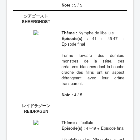
Note :
5 / 5
シアゴースト
SHEERGHOST
Thème :
Nymphe de libellule
Épisode(s) :
41 + 45-47 +
Episode final
Forme larvaire des derniers
monstres de la série, ces
créatures blanches dont la bouche
crache des filins ont un aspect
dérangeant avec leur crâne
transparent.
Note :
4 / 5
レイドラグーン
REIDRAGUN
Thème :
Libellule
Épisode(s) :
47-49 + Episode final
L'évolution des Sheerghosts est