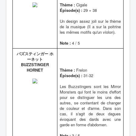
Thème :
Cigale
Épisode(s) :
29 + 38
Un design assez joli sur le thème
de la musique (Il a sur la poitrine
les mêmes motifs qu'un violon).
Note :
4 / 5
バズスティンガー ホ
ーネット
BUZZSTINGER
HORNET
Thème :
Frelon
Épisode(s) :
31-32
Les Buzzstingers sont les Mirror
Monsters qui font le moins d'effort
pour se distinguer les uns des
autres, se contentant de changer
de couleur et d'arme. Dans son
cas, il s'agit de deux dagues
évoquant des dards avec une
garde en forme d'abdomen.
Note :
3 / 5