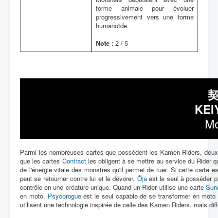
forme animale pour évoluer
progressivement vers une forme
humanoïde.
Note :
2 / 5
KEI
Mo
Parmi les nombreuses cartes que possèdent les Kamen Riders, deux t
que les cartes
Contract
les obligent à se mettre au service du Rider q
de l'énergie vitale des monstres qu'il permet de tuer. Si cette carte 
peut se retourner contre lui et le dévorer.
Ôja
est le seul à posséder pl
contrôle en une créature unique. Quand un Rider utilise une carte
Sur
en moto.
Psycorogue
est le seul capable de se transformer en moto s
utilisent une technologie inspirée de celle des Kamen Riders, mais diff