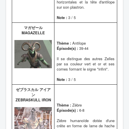
horizontales et la tête d'antilope
sur son plastron.
Note :
3 / 5
マガゼール
MAGAZELLE
Thème :
Antilope
Épisode(s) :
39-44
Il se distingue des autres Zelles
par sa couleur vert et or et ses
cornes formant le signe "infini".
Note :
3 / 5
ゼブラスカル アイア
ン
ZEBRASKULL IRON
Thème :
Zèbre
Épisode(s) :
6-8
Zèbre humanoïde dotée d'une
crête en forme de lame de hache