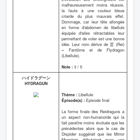
malheureusement moins réussie,
la faute à une couleur bleue
criarde du plus mauvais effet.
Dommage, car leur tête allongée
en forme d'abdomen de libellule
équipée d'ailes rétractables leur
permettant de voler est une bonne
idée. Leur nom dérive de 霊 (Rei)
= Fantôme et de Flydragon
(Libellule).
Note :
3 / 5
ハイドラグーン
HYDRAGUN
Thème :
Libellule
Épisode(s) :
Episode final
La forme finale des Reidraguns a
un aspect non-humanoïde qui la
fait paraître moins évoluée que les
précédentes alors que le cas de
Dispider suggérait que les Mirror
Monsters débutaient avec une