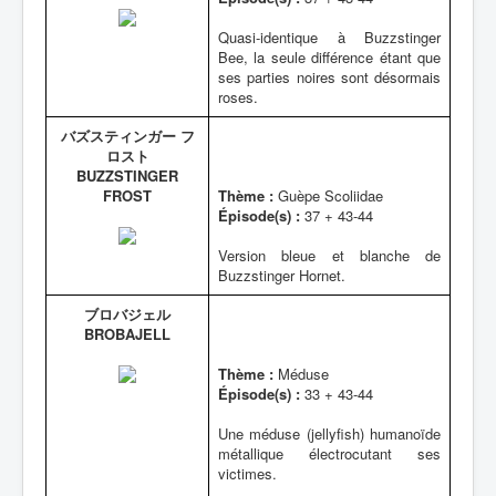
Quasi-identique à Buzzstinger
Bee, la seule différence étant que
ses parties noires sont désormais
roses.
バズスティンガー フ
ロスト
BUZZSTINGER
FROST
Thème :
Guèpe Scoliidae
Épisode(s) :
37 + 43-44
Version bleue et blanche de
Buzzstinger Hornet.
ブロバジェル
BROBAJELL
Thème :
Méduse
Épisode(s) :
33 + 43-44
Une méduse (jellyfish) humanoïde
métallique électrocutant ses
victimes.