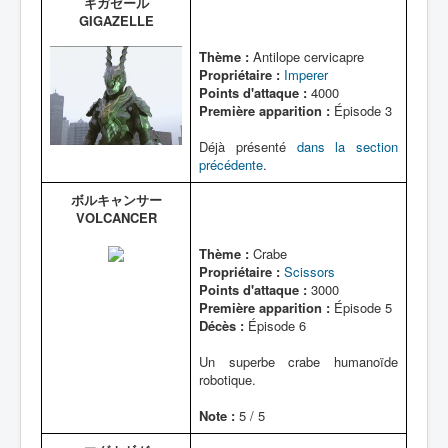
ギガゼール
GIGAZELLE
Thème :
Antilope cervicapre
Propriétaire :
Imperer
Points d'attaque :
4000
Première apparition :
Épisode 3
Déjà présenté
dans la section
précédente
.
ボルキャンサー
VOLCANCER
Thème :
Crabe
Propriétaire :
Scissors
Points d'attaque :
3000
Première apparition :
Épisode 5
Décès :
Épisode 6
Un superbe crabe humanoïde
robotique.
Note :
5 / 5