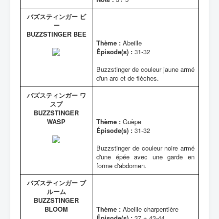
バズスティンガー ビ
ー
BUZZSTINGER BEE
Thème :
Abeille
Épisode(s) :
31-32
Buzzstinger de couleur jaune armé
d'un arc et de flèches.
バズスティンガー ワ
スプ
BUZZSTINGER
WASP
Thème :
Guèpe
Épisode(s) :
31-32
Buzzstinger de couleur noire armé
d'une épée avec une garde en
forme d'abdomen.
バズスティンガー ブ
ルーム
BUZZSTINGER
BLOOM
Thème :
Abeille charpentière
Épisode(s) :
37 + 43-44