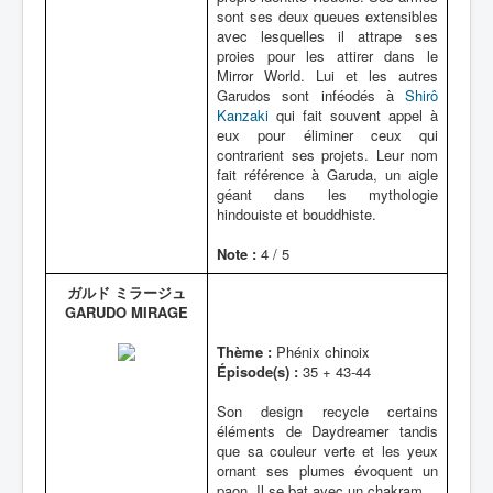
sont ses deux queues extensibles
avec lesquelles il attrape ses
proies pour les attirer dans le
Mirror World. Lui et les autres
Garudos sont inféodés à
Shirô
Kanzaki
qui fait souvent appel à
eux pour éliminer ceux qui
contrarient ses projets. Leur nom
fait référence à Garuda, un aigle
géant dans les mythologie
hindouiste et bouddhiste.
Note :
4 / 5
ガルド ミラージュ
GARUDO MIRAGE
Thème :
Phénix chinoix
Épisode(s) :
35 + 43-44
Son design recycle certains
éléments de Daydreamer tandis
que sa couleur verte et les yeux
ornant ses plumes évoquent un
paon. Il se bat avec un chakram.